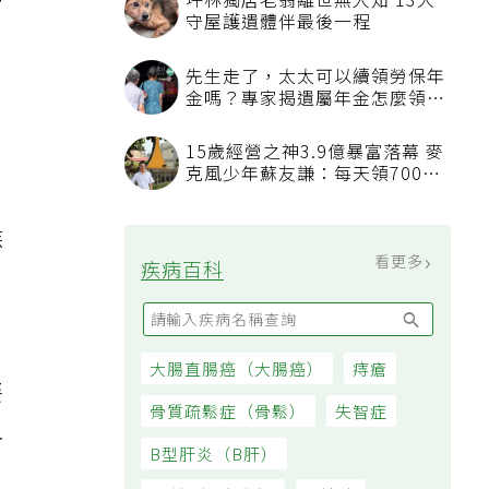
例
長
族
餐
血