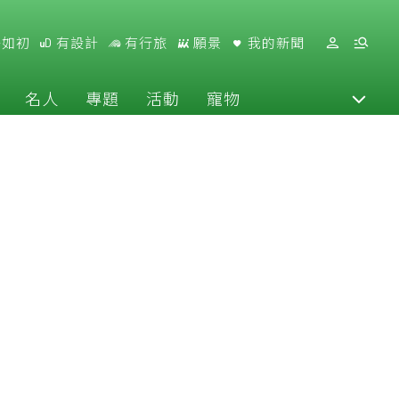
好如初
有設計
有行旅
願景
我的新聞
名人
專題
活動
寵物