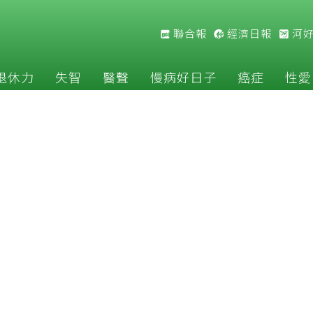
聯合報
經濟日報
河
退休力
失智
醫聲
慢病好日子
癌症
性愛