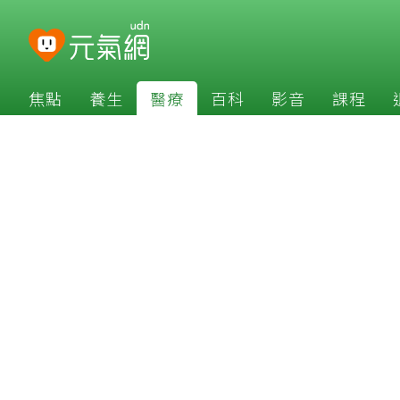
焦點
養生
醫療
百科
影音
課程