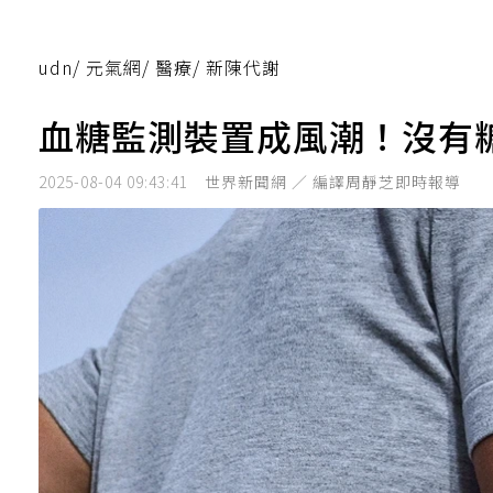
udn
/
元氣網
/
醫療
/
新陳代謝
血糖監測裝置成風潮！沒有
2025-08-04 09:43:41
世界新聞網 ／ 編譯周靜芝即時報導