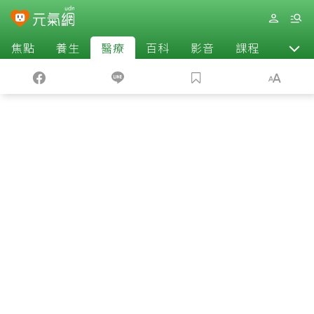
焦點
養生
醫療
百科
影音
課程
退休