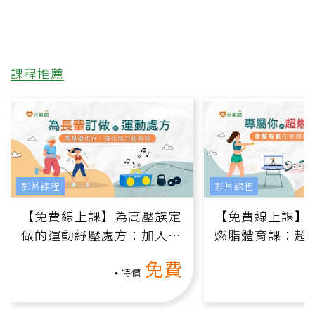
課程推薦
影片課程
影片課程
【免費線上課】為高壓族定
【免費線上課】
做的運動紓壓處方：加入行
燃脂體育課：超
動、增肌、互動元素，0基
氧」高壓族在家
免費
礎也能做！
負擔
特價