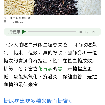
控血糖該吃哪種米飯？
圖／ingimage
聽健康
00:00
/
00:00
不少人怕吃白米飯血糖會失控，因而改吃紫
米、糙米，但效果真的好嗎？醫師分析一位
糖友的實測分析指出，糙米在控血糖成效只
排第二名；
富含
花青素
的
黑米
升糖幅度更
低，還能抗氧化、抗發炎、保護血管，是控
血糖的最佳米食。
糖尿病患吃多種米飯血糖實測