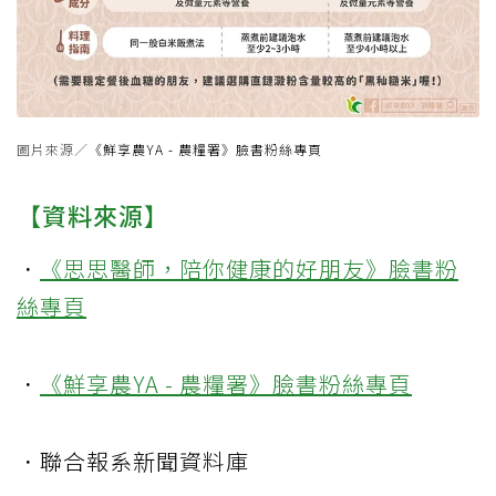
圖片來源／
《鮮享農YA - 農糧署》臉書粉絲專頁
【資料來源】
．
《思思醫師，陪你健康的好朋友》臉書粉
絲專頁
．
《鮮享農YA - 農糧署》臉書粉絲專頁
．聯合報系新聞資料庫