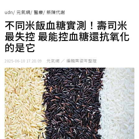
udn
/
元氣網
/
醫療
/
新陳代謝
不同米飯血糖實測！壽司米
最失控 最能控血糖還抗氧化
的是它
元氣網 ／ 編輯葉姿岑整理
2025-06-10 17:28:09