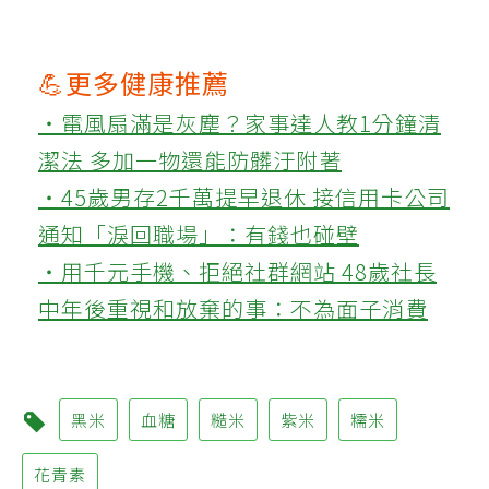
💪更多健康推薦
‧電風扇滿是灰塵？家事達人教1分鐘清
潔法 多加一物還能防髒汙附著
‧45歲男存2千萬提早退休 接信用卡公司
通知「淚回職場」：有錢也碰壁
‧用千元手機、拒絕社群網站 48歲社長
中年後重視和放棄的事：不為面子消費
黑米
血糖
糙米
紫米
糯米
花青素