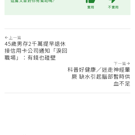
這篇文章對你有幫助嗎?
實用
不實用
上一篇
45歲男存2千萬提早退休
接信用卡公司通知「淚回
職場」：有錢也碰壁
下一篇
科普好健康／迷走神經暈
厥 缺水引起腦部暫時供
血不足