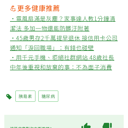
💪更多健康推薦
‧電風扇滿是灰塵？家事達人教1分鐘清
潔法 多加一物還能防髒汙附著
‧45歲男存2千萬提早退休 接信用卡公司
通知「淚回職場」：有錢也碰壁
‧用千元手機、拒絕社群網站 48歲社長
中年後重視和放棄的事：不為面子消費
胰島素
糖尿病