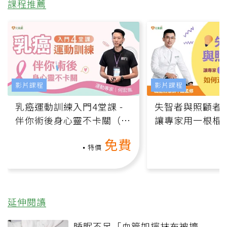
課程推薦
影片課程
影片課程
乳癌運動訓練入門4堂課 -
失智者與照顧者
伴你術後身心靈不卡關（線
讓專家用一根棍
上影音課）
何逆轉退化大腦
免費
課）
特價
延伸閱讀
睡眠不足「血管如擰抹布被擠