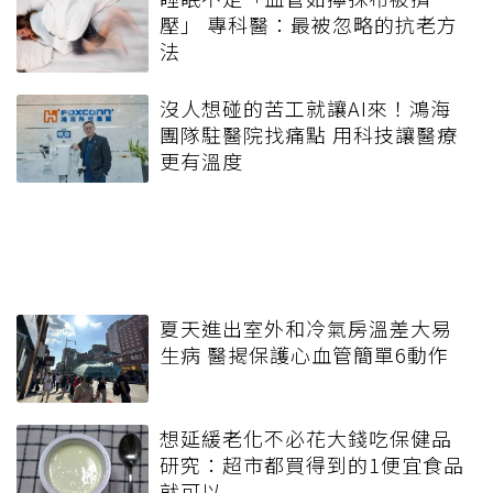
壓」 專科醫：最被忽略的抗老方
法
沒人想碰的苦工就讓AI來！鴻海
團隊駐醫院找痛點 用科技讓醫療
更有溫度
夏天進出室外和冷氣房溫差大易
生病 醫揭保護心血管簡單6動作
想延緩老化不必花大錢吃保健品
研究：超市都買得到的1便宜食品
就可以