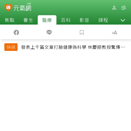
焦點
養生
醫療
百科
影音
課程
退休
發表上千篇文章打臉健康偽科學 林慶順教授驚傳意
快訊
外過世