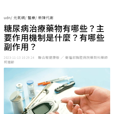
udn
/
元氣網
/
醫療
/
新陳代謝
糖尿病治療藥物有哪些？主
要作用機制是什麼？有哪些
副作用？
聯合報健康版 ／ 衛福部胸腔病院藥劑科藥師
2023-11-13 10:29:24
柯雅齡