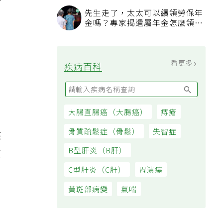
議
過日子
先生走了，太太可以續領勞保年
金嗎？專家揭遺屬年金怎麼領，
看順位還要看資格
看更多
疾病百科
，
大腸直腸癌（大腸癌）
痔瘡
骨質疏鬆症（骨鬆）
失智症
來
B型肝炎（B肝）
生
C型肝炎（C肝）
胃潰瘍
黃斑部病變
氣喘