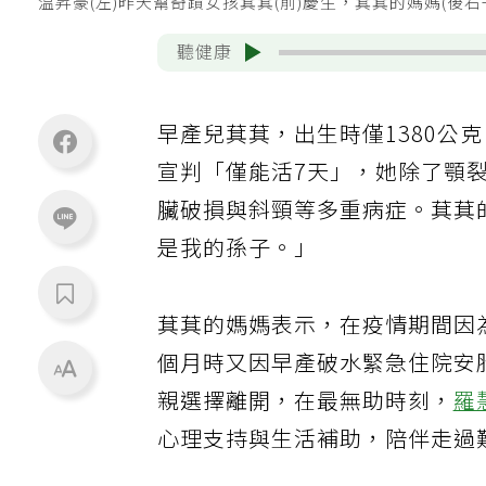
温昇豪(左)昨天幫奇蹟女孩萁萁(前)慶生，萁萁的媽媽(後
聽健康
早產兒萁萁，出生時僅1380公
宣判「僅能活7天」，她除了顎
臟破損與斜頸等多重病症。萁萁
是我的孫子。」
萁萁的媽媽表示，在疫情期間因
個月時又因早產破水緊急住院安
親選擇離開，在最無助時刻，
羅
心理支持與生活補助，陪伴走過