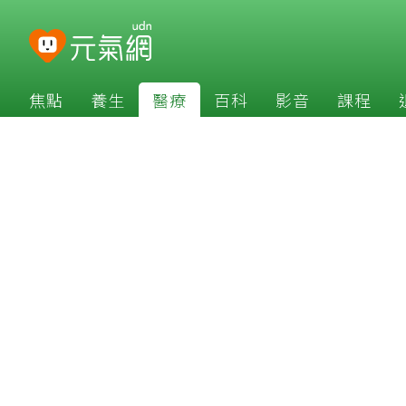
焦點
養生
醫療
百科
影音
課程