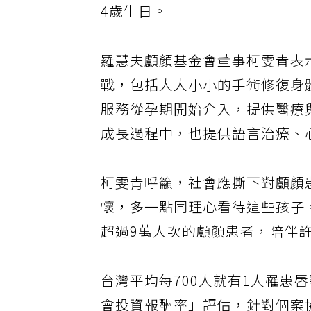
4歲生日。
羅慧夫顱顏基金會董事柯雯青表
戰，包括大大小小的手術修復身
服務從孕期開始介入，提供醫療
成長過程中，也提供語言治療、
柯雯青呼籲，社會應撕下對顱顏
懷，多一點同理心看待這些孩子
超過9萬人次的顱顏患者，陪伴
台灣平均每700人就有1人罹患唇