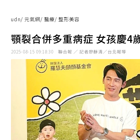
udn
/
元氣網
/
醫療
/
整形美容
顎裂合併多重病症 女孩慶4
2025-08-15 09:18:30
聯合報 ／ 記者廖靜清／台北報導