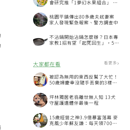
會研究推「1夢幻水果組合」 酪
梨加它改善血管功能
桃園平鎮傳出80多歲夫弒妻案
家人發現緊急報案、警方調查中
的
不沾鍋開始沾鍋怎麼辦？日本專
家教1招有望「起死回生」，5情
的
況該換新
看更多
大家都在看
被認為無用的東西反幫了大忙！
50歲婦慶幸沒隨手丟棄的3樣物
品
坪林獨居老翁離世無人知 13犬
守屋護遺體伴最後一程
社
15歲經營之神3.9億暴富落幕 麥
克風少年蘇友謙：每天領700元