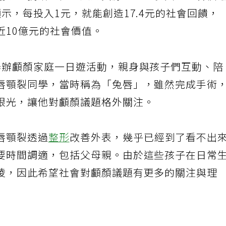
協助、捐贈價值、人力資源、志工參與、社會倡
示，每投入1元，就能創造17.4元的社會回饋，
近10億元的社會價值。
舉辦顱顏家庭一日遊活動，親身與孩子們互動、陪
唇顎裂同學，當時稱為「兔唇」，雖然完成手術
眼光，讓他對顱顏議題格外關注。
唇顎裂透過
整形
改善外表，幾乎已經到了看不出
要時間調適，包括父母親。由於這些孩子在日常
凌，因此希望社會對顱顏議題有更多的關注與理