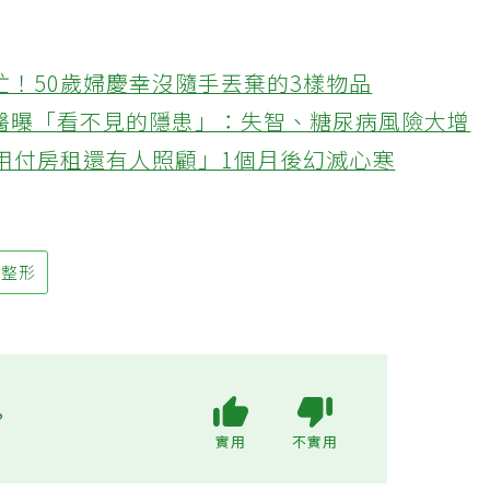
忙！50歲婦慶幸沒隨手丟棄的3樣物品
醫曝「看不見的隱患」：失智、糖尿病風險大增
不用付房租還有人照顧」1個月後幻滅心寒
整形
?
實用
不實用