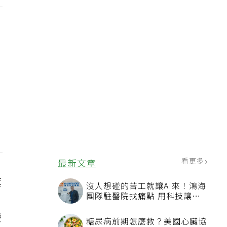
看更多
最新文章
萁
沒人想碰的苦工就讓AI來！鴻海
團隊駐醫院找痛點 用科技讓醫
療更有溫度
慶
糖尿病前期怎麼救？美國心臟協