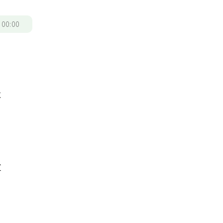
/
00:00
不
父
、