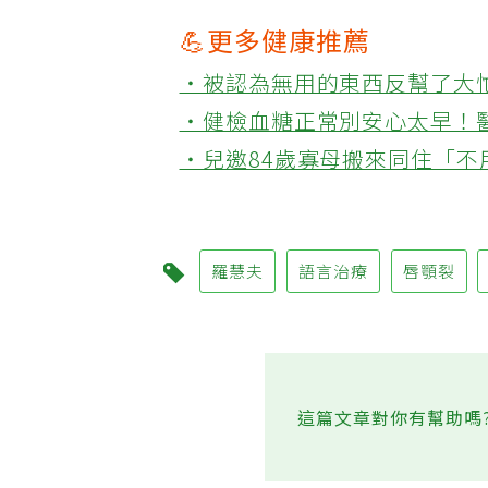
💪更多健康推薦
‧被認為無用的東西反幫了大
‧健檢血糖正常別安心太早！
‧兒邀84歲寡母搬來同住「
羅慧夫
語言治療
唇顎裂
這篇文章對你有幫助嗎