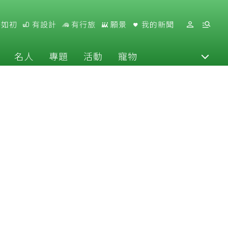
好如初
有設計
有行旅
願景
我的新聞
名人
專題
活動
寵物