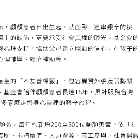
示，顱顏患者自出生起，就面臨一連串艱辛的挑
體上的缺陷，更要承受社會異樣的眼光。基金會
與心理支持，協助父母建立照顧的信心，在孩子
心理輔導、經濟補助等。
患童的「不友善標籤」，包容異質外貌及弱勢關
。基金會陪伴顱顏患者長達18年，累計服務台灣
許多家庭走過身心重建的艱辛旅程。
顎裂，每年約新增200至300位顱顏患童。依「