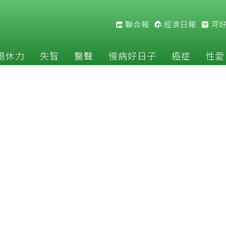
聯合報
經濟日報
河
退休力
失智
醫聲
慢病好日子
癌症
性愛