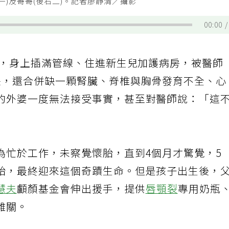
右一)及哥哥(後右二)。記者廖靜清／攝影
00:00
克，身上插滿管線、住進新生兒加護病房，被醫師
裂，還合併缺一顆腎臟、脊椎與胸骨發育不全、心
的外婆一度無法接受事實，甚至對醫師說：「這
為忙於工作，未察覺懷胎，直到4個月才驚覺，5
胎，最終迎來這個奇蹟生命。但是孩子出生後，
慧夫
顱顏基金會伸出援手，提供
唇顎裂
專用奶瓶
難關。