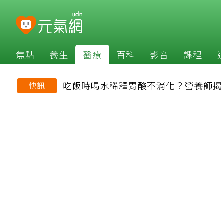
焦點
養生
醫療
百科
影音
課程
吃飯時喝水稀釋胃酸不消化？營養師
快訊