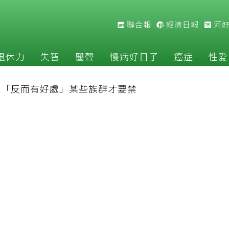
聯合報
經濟日報
河
退休力
失智
醫聲
慢病好日子
癌症
性愛
揭「反而有好處」某些族群才要禁