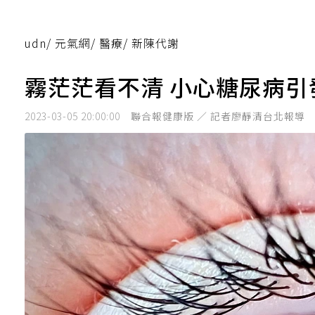
udn
/
元氣網
/
醫療
/
新陳代謝
霧茫茫看不清 小心糖尿病
2023-03-05 20:00:00
聯合報健康版 ／ 記者廖靜清台北報導