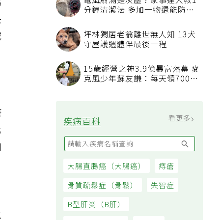
傷
央
減
康
化
和