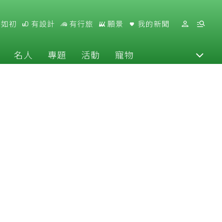
好如初
有設計
有行旅
願景
我的新聞
名人
專題
活動
寵物