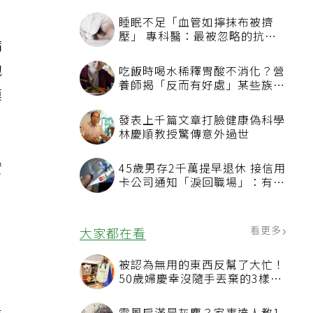
病
泡
膜
實
，