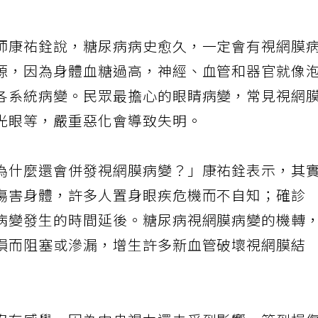
師康祐銓說，糖尿病病史愈久，一定會有視網膜
源，因為身體血糖過高，神經、血管和器官就像
各系統病變。民眾最擔心的眼睛病變，常見視網
光眼等，嚴重惡化會導致失明。
為什麼還會併發視網膜病變？」康祐銓表示，其
傷害身體，許多人置身眼疾危機而不自知；確診
病變發生的時間延後。糖尿病視網膜病變的機轉
損而阻塞或滲漏，增生許多新血管破壞視網膜結