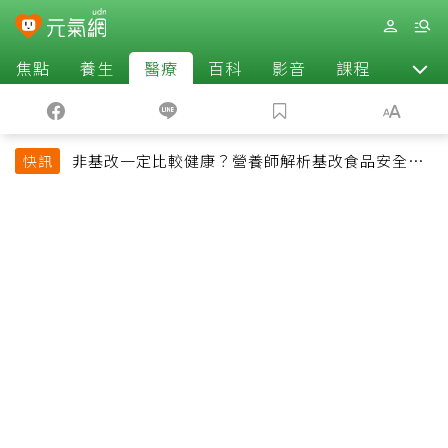
焦點
養生
醫療
百科
影音
課程
退休
非基改一定比較健康？營養師解析基改食品安全性
快訊
與常見迷思