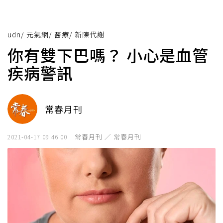
udn
/
元氣網
/
醫療
/
新陳代謝
你有雙下巴嗎？ 小心是血管
疾病警訊
常春月刊
常春月刊 ／ 常春月刊
2021-04-17 09:46:00