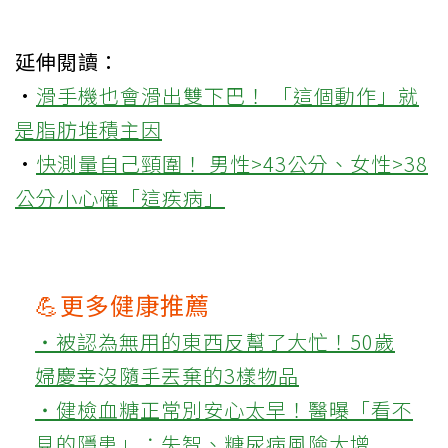
延伸閱讀：
·
滑手機也會滑出雙下巴！ 「這個動作」就
是脂肪堆積主因
·
快測量自己頸圍！ 男性>43公分、女性>38
公分小心罹「這疾病」
💪更多健康推薦
‧被認為無用的東西反幫了大忙！50歲
婦慶幸沒隨手丟棄的3樣物品
‧健檢血糖正常別安心太早！醫曝「看不
見的隱患」：失智、糖尿病風險大增