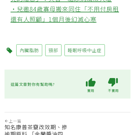
‧兒邀84歲寡母搬來同住「不用付房租
還有人照顧」1個月後幻滅心寒
內臟脂肪
頸部
睡眠呼吸中止症
這篇文章對你有幫助嗎?
實用
不實用
上一篇
知名康普茶竄改效期、摻
逾期原料 「金蘭醬油四