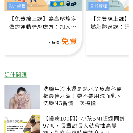
影片課程
影片課程
【免費線上課】為高壓族定
【免費線上課】
做的運動紓壓處方：加入行
燃脂體育課：超
動、增肌、互動元素，0基
氧」高壓族在家
免費
礎也能做！
負擔
特價
延伸閱讀
洗臉用冷水還是熱水？皮膚科醫
揭最佳水溫！要不要用洗面乳、
洗臉NG習慣一次搞懂
【慢病100問】小孩BMI超過同齡
97%，長輩說長大就會抽高變
瘦，到底什麼時候該介入？