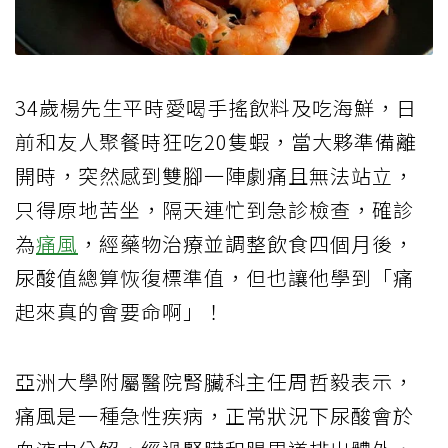
34歲楊先生平時愛喝手搖飲料及吃海鮮，日
前和友人聚餐時狂吃20隻蝦，當大夥準備離
開時，突然感到雙腳一陣劇痛且無法站立，
只得原地苦坐，隔天連忙到急診檢查，確診
為
痛風
，經藥物治療並調整飲食四個月後，
尿酸值總算恢復標準值，但也讓他學到「痛
起來真的會要命啊」！
亞洲大學附屬醫院腎臟科主任周哲毅表示，
痛風是一種急性疾病，正常狀況下尿酸會於