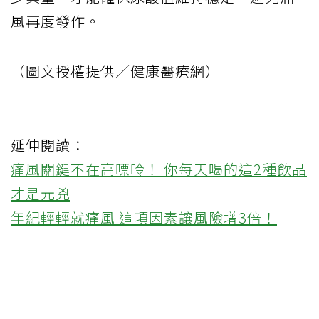
風再度發作。
（圖文授權提供／健康醫療網）
延伸閱讀：
痛風關鍵不在高嘌呤！ 你每天喝的這2種飲品
才是元兇
年紀輕輕就痛風 這項因素讓風險增3倍！