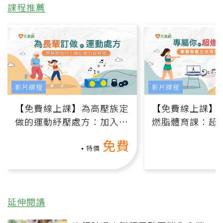
課程推薦
影片課程
影片課程
【免費線上課】為高壓族定
【免費線上課】
做的運動紓壓處方：加入行
燃脂體育課：超
動、增肌、互動元素，0基
氧」高壓族在家
免費
礎也能做！
負擔
特價
延伸閱讀