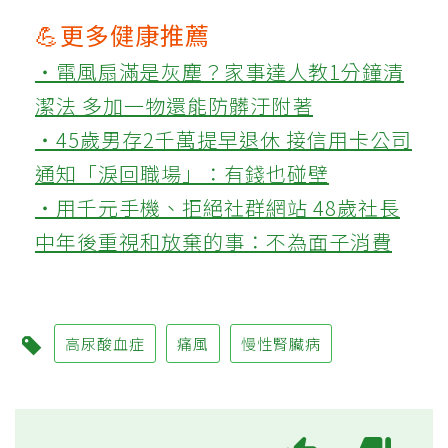
💪更多健康推薦
‧電風扇滿是灰塵？家事達人教1分鐘清
潔法 多加一物還能防髒汙附著
‧45歲男存2千萬提早退休 接信用卡公司
通知「淚回職場」：有錢也碰壁
‧用千元手機、拒絕社群網站 48歲社長
中年後重視和放棄的事：不為面子消費
高尿酸血症
痛風
慢性腎臟病