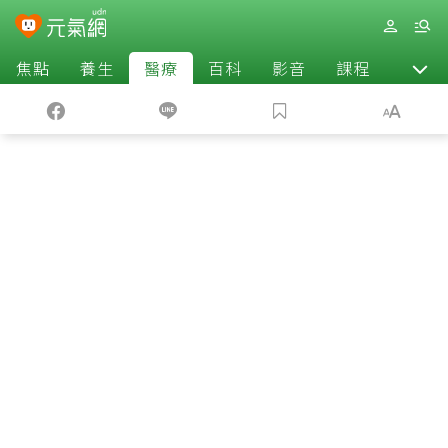
焦點
養生
醫療
百科
影音
課程
退休