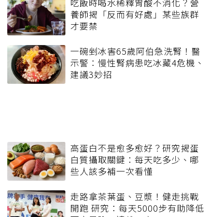
吃飯時喝水稀釋胃酸不消化？營
養師揭「反而有好處」某些族群
才要禁
一碗剉冰害65歲阿伯急洗腎！醫
示警：慢性腎病患吃冰藏4危機、
建議3妙招
高蛋白不是愈多愈好？研究揭蛋
白質攝取關鍵：每天吃多少、哪
些人該多補一次看懂
走路拿茶葉蛋、豆漿！健走挑戰
開跑 研究：每天5000步有助降低