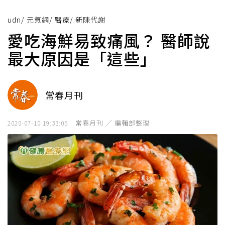
udn
/
元氣網
/
醫療
/
新陳代謝
愛吃海鮮易致痛風？ 醫師說
最大原因是「這些」
常春月刊
常春月刊 ／ 編輯部整理
2020-07-10 19:33:05