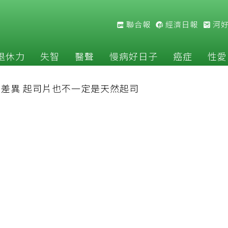
聯合報
經濟日報
河
退休力
失智
醫聲
慢病好日子
癌症
性愛
差異 起司片也不一定是天然起司