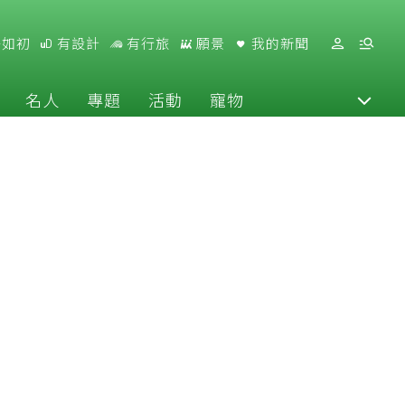
好如初
有設計
有行旅
願景
我的新聞
名人
專題
活動
寵物