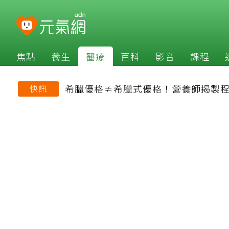
焦點
養生
醫療
百科
影音
課程
希臘優格≠希臘式優格！營養師揭製程
快訊