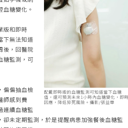
置如手機或網
控血糖變化。
業版和即時
當下無法知道
周後，回醫院
血糖監測，可
，偏偏抽血檢
配戴即時版的血糖監測可知道當下血糖
值，還可預測未來1小時內血糖變化，即
醫師感到費
因應，降低猝死風險。攝影/張益華
過連續血糖監
，卻未定期監測，於是提醒病患加強餐後血糖監