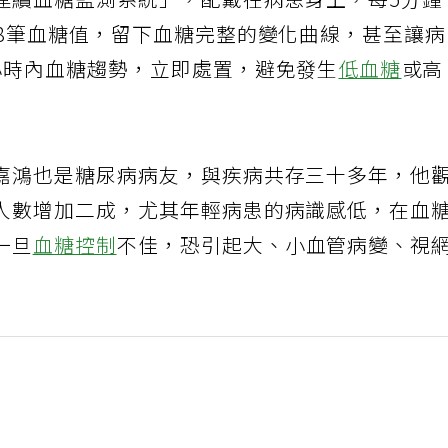
連續血糖監測系統」，配戴在病患身上，每5分鐘
88筆血糖值，留下血糖完整的變化曲線，甚至讓
小時內血糖趨勢，立即處置，避免發生
低血糖
或高
嘉鴻也是糖尿病病友，與疾病共存三十多年，他
人數增加二成，尤其年輕病患的病識感低，在血
一旦
血糖控制
不佳，恐引起大、小血管病變、視