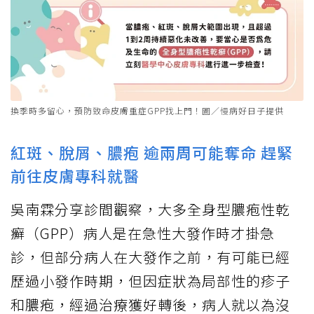
換季時多留心，預防致命皮膚重症GPP找上門！圖／慢病好日子提供
紅斑、脫屑、膿疱 逾兩周可能奪命 趕緊
前往皮膚專科就醫
吳南霖分享診間觀察，大多全身型膿疱性乾
癬（GPP）病人是在急性大發作時才掛急
診，但部分病人在大發作之前，有可能已經
歷過小發作時期，但因症狀為局部性的疹子
和膿疱，經過治療獲好轉後，病人就以為沒