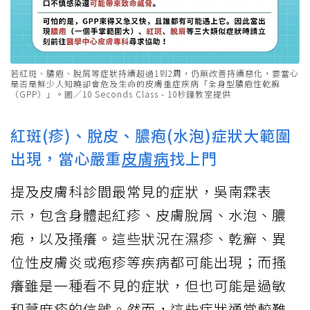
若紅斑、膿疱、脫屑等症狀持續超過1到2周，仍無改善持續惡化，要當心
是否是鮮少人知曉卻會危及生命的皮膚重症疾病「全身型膿疱性乾癬
（GPP）」。圖／10 Seconds Class - 10秒鐘教室提供
紅斑(疹)、脫皮、膿疱(水泡)症狀大範圍
出現，當心嚴重
皮膚病
找上門
提及皮膚科診間最常見的症狀，吳南霖表
示，包含身體起紅疹、皮膚脫屑、水泡、膿
疱，以及搔癢。這些狀況在濕疹、乾癬、異
位性皮膚炎或疱疹等疾病都可能出現；而搔
癢雖是一種看不見的症狀，但也可能是過敏
和蕁麻疹的信號。然而，這些症狀通常較難