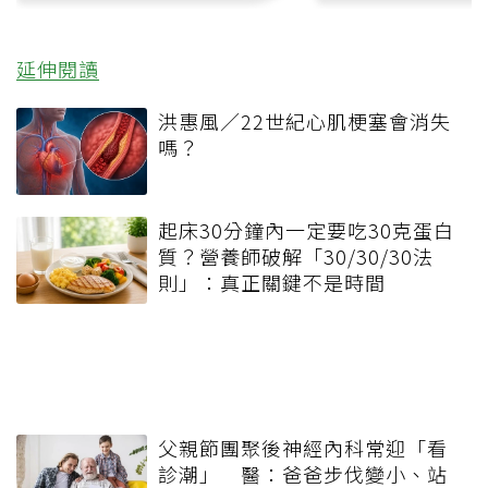
延伸閱讀
洪惠風／22世紀心肌梗塞會消失
嗎？
起床30分鐘內一定要吃30克蛋白
質？營養師破解「30/30/30法
則」：真正關鍵不是時間
父親節團聚後神經內科常迎「看
診潮」 醫：爸爸步伐變小、站