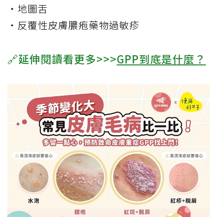
・地圖舌
・反覆性皮膚膿疱藥物過敏疹
🔗延伸閱讀看更多>>>
GPP到底是什麼？