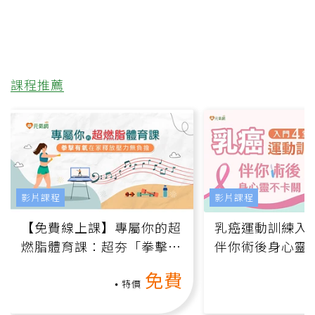
課程推薦
影片課程
影片課程
【免費線上課】專屬你的超
乳癌運動訓練入門
燃脂體育課：超夯「拳擊有
伴你術後身心靈
氧」高壓族在家釋放壓力無
上影音課）
免費
負擔
特價