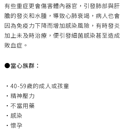
有些重症更會傷害體內器官，引發肺部與肝
膽的發炎和水腫，導致心肺衰竭，病人也會
因為免疫力下降而增加感染風險，有時發炎
加上未及時治療，便引發細菌感染甚至造成
敗血症。
●當心族群：
・40-59歲的成人或孩童
・精神壓力
・不當用藥
・感染
・懷孕