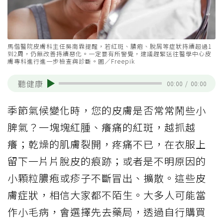
馬偕醫院皮膚科主任吳南霖提醒，若紅斑、膿疱、脫屑等症狀持續超過1
到2周，仍無改善持續惡化。一定要有所警覺，建議趕緊送往醫學中心皮
膚專科進行進一步檢查與診斷。圖／Freepik
聽健康
00:00
/
00:00
季節氣候變化時，您的皮膚是否常常鬧些小
脾氣？一塊塊紅腫、癢痛的紅斑，越抓越
癢；乾燥的肌膚裂開，疼痛不已，在衣服上
留下一片片脫皮的痕跡；或者是不明原因的
小顆粒膿疱或疹子不斷冒出、擴散。這些皮
膚症狀，相信大家都不陌生。大多人可能當
作小毛病，會選擇先去藥局，透過自行購買