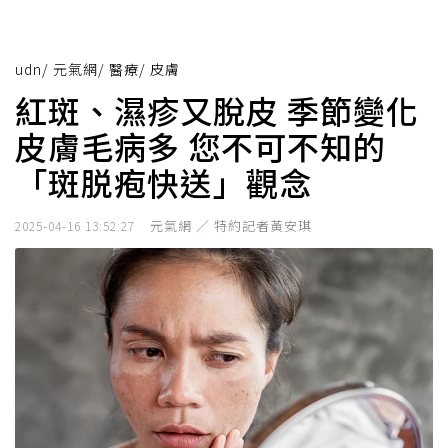
udn
/
元氣網
/
醫療
/
皮膚
紅斑、濕疹又脫皮 季節變化
皮膚毛病多 您不可不知的
「斑脱疱快送」觀念
元氣網 ／ 特約記者黃安琪
2025-04-16 13:52:27