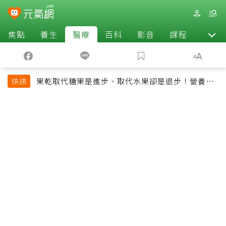
焦點
養生
醫療
百科
影音
課程
退休
果乾取代糖果是進步、取代水果卻是退步！營養師
快訊
揭果乾堅果常見健康陷阱