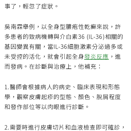
事了，輕忽了症狀。
吳南霖舉例，以全身型膿疱性乾癬來說，許
多患者的致病機轉與介白素36 (IL-36)相關的
基因變異有關，當IL-36細胞激素分泌過多或
未受控的活化，就會引起全身
發炎反應
，進
而發病。在診斷與治療上，他補充：
1.醫師會根據病人的病史、臨床表現和形態
學，觀察皮膚起疹的型態、顏色、脫屑程度
和發作部位等以肉眼進行診斷。
2.需要時進行皮膚切片和血液檢查即可確診，