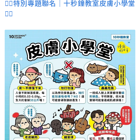
👉🏻特別專題聯名｜十秒鐘教室皮膚小學堂
👈🏻