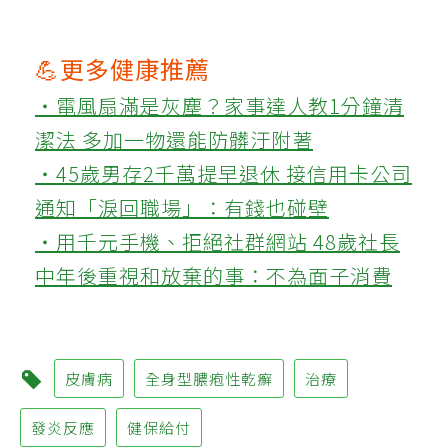
💪更多健康推薦
‧電風扇滿是灰塵？家事達人教1分鐘清
潔法 多加一物還能防髒汙附著
‧45歲男存2千萬提早退休 接信用卡公司
通知「淚回職場」：有錢也碰壁
‧用千元手機、拒絕社群網站 48歲社長
中年後重視和放棄的事：不為面子消費
皮膚病
全身型膿疱性乾癬
治療
發炎反應
健保給付