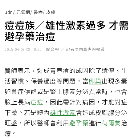
udn
/
元氣網
/
醫療
/
皮膚
痘痘族／雄性激素過多 才需
避孕藥治痘
聯合報 ／ 記者陳雨鑫專題報導
2015-04-09 08:40:30
醫師表示，造成青春痘的成因除了遺傳、生
活習慣、保養過度等問題，當
卵巢
出現多囊
卵巢症候群或是腎上腺素分泌異常時，也會
臉上長滿
痘痘
，因此需針對病因，才能對症
下藥。若是體內
雄性激素
會造成皮脂腺分泌
旺盛，所以醫師會利用
避孕藥
進行
荷爾蒙
治
療。