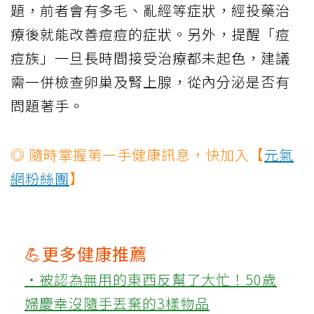
題，前者會有多毛、亂經等症狀，經投藥治
療後就能改善痘痘的症狀。另外，提醒「痘
痘族」一旦長時間接受治療都未起色，建議
需一併檢查卵巢及腎上腺，從內分泌是否有
問題著手。
◎ 隨時掌握第一手健康訊息，快加入【
元氣
網粉絲團
】
💪更多健康推薦
‧被認為無用的東西反幫了大忙！50歲
婦慶幸沒隨手丟棄的3樣物品