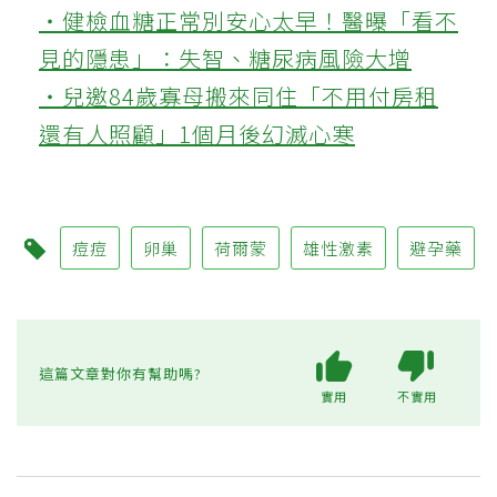
‧健檢血糖正常別安心太早！醫曝「看不
見的隱患」：失智、糖尿病風險大增
‧兒邀84歲寡母搬來同住「不用付房租
還有人照顧」1個月後幻滅心寒
痘痘
卵巢
荷爾蒙
雄性激素
避孕藥
這篇文章對你有幫助嗎?
實用
不實用