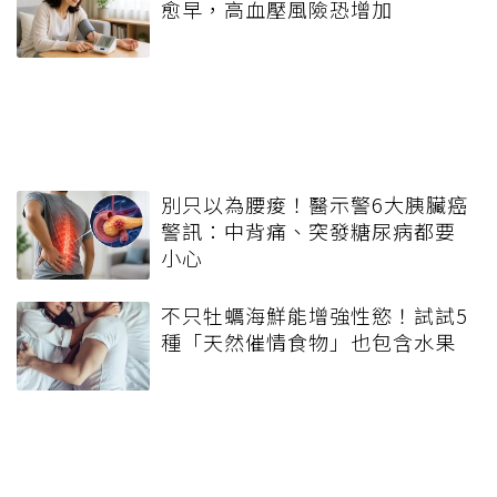
愈早，高血壓風險恐增加
別只以為腰痠！醫示警6大胰臟癌
警訊：中背痛、突發糖尿病都要
小心
不只牡蠣海鮮能增強性慾！試試5
種「天然催情食物」也包含水果