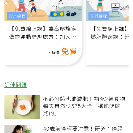
影片課程
影片課程
【免費線上課】為高壓族定
【免費線上課】
做的運動紓壓處方：加入行
燃脂體育課：超
動、增肌、互動元素，0基
氧」高壓族在家
免費
礎也能做！
負擔
特價
延伸閱讀
不必忍餓也能減肥！補充2類食物
每天自然少575大卡「還能吃飽
飽的」
40歲前停經要注意！研究：停經