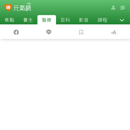
焦點
養生
醫療
百科
影音
課程
退休