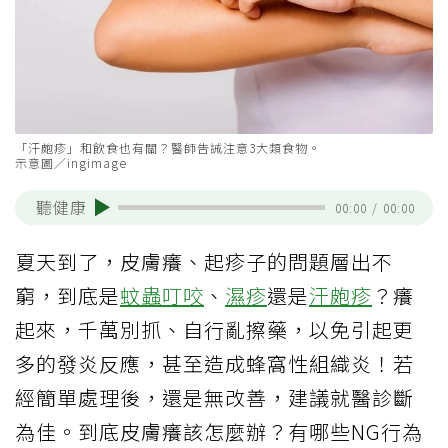
「汗皰疹」和飲食也有關？醫師告誡注意3大類食物。
示意圖／ingimage
聽健康
00:00
/
00:00
夏天到了，皮膚癢、起疹子的問題層出不
窮，到底是
蚊蟲叮咬
、
濕疹
還是
汗皰疹
？癢
起來，千萬別抓、自行亂擦藥，以免引起更
多的發炎反應，甚至造成蜂窩性組織炎！若
經簡單處理後，還是無改善，建議就醫診斷
為佳。到底皮膚癢該怎麼辦？有哪些NG行為