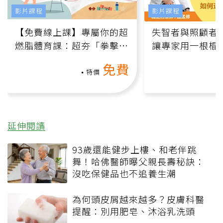
影片課程
影片課程
【免費線上課】專屬你的超
失智者與照顧者
燃脂體育課：超夯「拳擊有
讓專家用一根棍
氧」高壓族在家釋放壓力無
何逆轉退化大腦
免費
負擔
課）
特價
延伸閱讀
93歲還能健步上樓、和老伴跳
舞！哈佛醫師曝父親長壽秘訣：
沒吃保健品也不追養生潮
為何頭皮屑越來越多？皮膚科醫
提醒：別用肥皂、沐浴乳洗頭