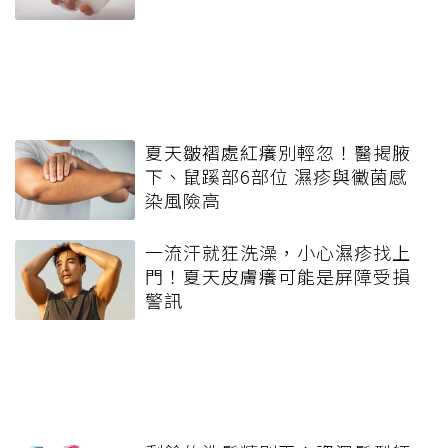
夏天皺褶處紅癢別輕忽！醫揭腋
下、鼠蹊部6部位 濕疹與黴菌感
染風險高
一流汗就狂洗澡，小心濕疹找上
門！夏天皮膚癢可能是屏障受損
警訊