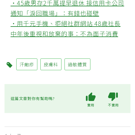
‧45歲男存2千萬提早退休 接信用卡公司
通知「淚回職場」：有錢也碰壁
‧用千元手機、拒絕社群網站 48歲社長
中年後重視和放棄的事：不為面子消費
汗皰疹
皮膚科
過敏體質
這篇文章對你有幫助嗎?
實用
不實用