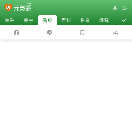
焦點
養生
醫療
百科
影音
課程
退休