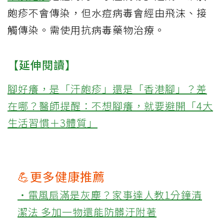
皰疹不會傳染，但水痘病毒會經由飛沫、接
觸傳染。需使用抗病毒藥物治療。
【延伸閱讀】
腳好癢，是「汗皰疹」還是「香港腳」？差
在哪？醫師提醒：不想腳癢，就要避開「4大
生活習慣＋3體質」
💪更多健康推薦
‧電風扇滿是灰塵？家事達人教1分鐘清
潔法 多加一物還能防髒汙附著