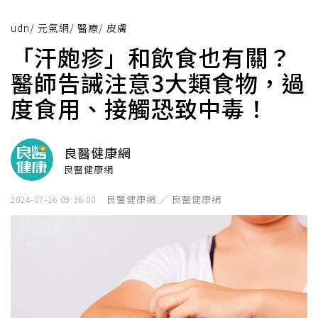
udn
/
元氣網
/
醫療
/
皮膚
「汗皰疹」和飲食也有關？
醫師告誡注意3大類食物，過
度食用、接觸恐致中毒！
良醫健康網
良醫健康網
良醫健康網 ／ 良醫健康網
2024-07-16 09:36:00