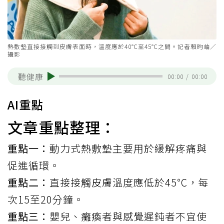
熱敷墊直接接觸到皮膚表面時，溫度應於40℃至45℃之間。記者賴昀岫／
攝影
聽健康
00:00
/
00:00
AI重點
文章重點整理：
重點一：
動力式熱敷墊主要用於緩解疼痛與
促進循環。
重點二：
直接接觸皮膚溫度應低於45℃，每
次15至20分鐘。
重點三：
嬰兒、癱瘓者與感覺遲鈍者不宜使