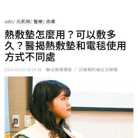
udn
/
元氣網
/
醫療
/
皮膚
熱敷墊怎麼用？可以敷多
久？醫揭熱敷墊和電毯使用
方式不同處
聯合報健康版 ／ 記者賴昀岫台北報導
2024-01-25 10:24:38