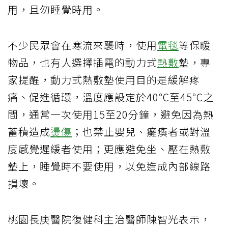
用，且勿睡覺時用。
不少民眾會在寒流來襲時，使用
電毯
等保暖
物品，也有人選擇插電的動力式
熱敷
墊，專
家提醒，動力式熱敷墊使用目的是緩解疼
痛、促進循環，溫度應設定於40℃至45℃之
間，通常一次使用15至20分鐘，避免因為熱
蓄積造成
燙傷
；也禁止嬰兒、癱瘓者或對溫
度感覺遲緩者使用；更應避免坐、壓在熱敷
墊上，睡覺時不要使用，以免造成內部線路
損壞。
桃園長庚醫院復健科主治醫師陳智光表示，