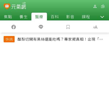
焦點
養生
醫療
百科
影音
課程
退休
酪梨切開有黑絲還能吃嗎？專家揭真相！出現「3情
快訊
況」快丟掉