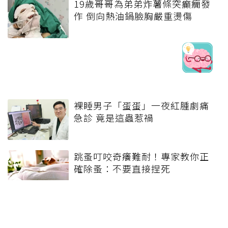
上影音課）
何逆轉退化大腦
免費
課）
特價
延伸閱讀
被認為無用的東西反幫了大忙！
50歲婦慶幸沒隨手丟棄的3樣物
品
19歲哥哥為弟弟炸薯條突癲癇發
作 倒向熱油鍋臉胸嚴重燙傷