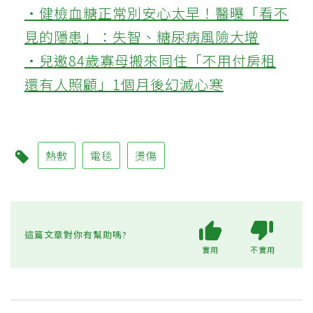
嬰兒、對溫度感覺遲鈍者、糖尿病患者及曾
中風、局部感覺較差的人都要特別小心；另
外也不能在易燃環境、睡覺時，或用延長線
與壓折方式使用。
💪更多健康推薦
‧被認為無用的東西反幫了大忙！50歲
婦慶幸沒隨手丟棄的3樣物品
‧健檢血糖正常別安心太早！醫曝「看不
見的隱患」：失智、糖尿病風險大增
‧兒邀84歲寡母搬來同住「不用付房租
還有人照顧」1個月後幻滅心寒