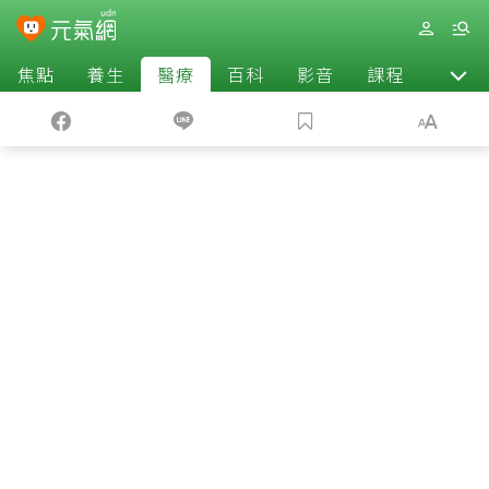
焦點
養生
醫療
百科
影音
課程
退休