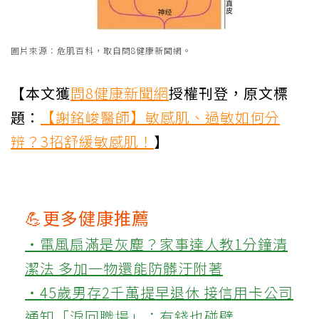
圖片來源：危肌百科，取自問8健康新聞網。
【本文獲
問8健康新聞網
授權刊登，原文標
題：
【謝銘峻醫師】敏感肌、過敏如何分
辨？3招舒緩敏感肌！
】
💪更多健康推薦
‧電風扇滿是灰塵？家事達人教1分鐘清
潔法 多加一物還能防髒汙附著
‧45歲男存2千萬提早退休 接信用卡公司
通知「淚回職場」：有錢也碰壁