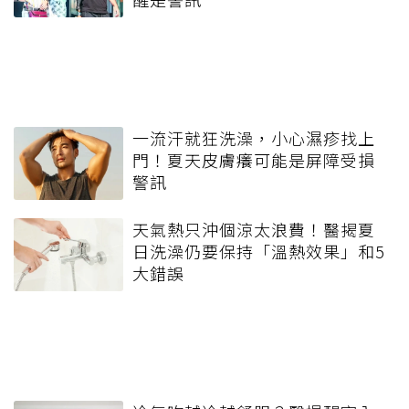
一流汗就狂洗澡，小心濕疹找上
門！夏天皮膚癢可能是屏障受損
警訊
天氣熱只沖個涼太浪費！醫揭夏
日洗澡仍要保持「溫熱效果」和5
大錯誤