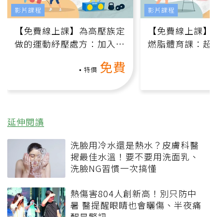
影片課程
影片課程
【免費線上課】為高壓族定
【免費線上課】
做的運動紓壓處方：加入行
燃脂體育課：超
動、增肌、互動元素，0基
氧」高壓族在家
免費
礎也能做！
負擔
特價
延伸閱讀
洗臉用冷水還是熱水？皮膚科醫
揭最佳水溫！要不要用洗面乳、
洗臉NG習慣一次搞懂
熱傷害804人創新高！別只防中
暑 醫提醒眼睛也會曬傷、半夜痛
醒是警訊