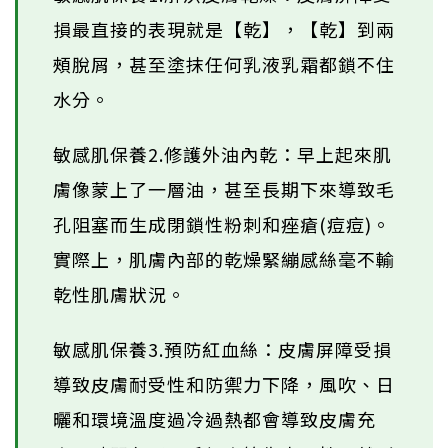
損最直接的表現就是【乾】，【乾】到兩
頰脫屑，甚至塗抹任何乳液乳霜都鎖不住
水分。
敏感肌保養2.修護外油內乾：早上起來肌
膚像蒙上了一層油，甚至長期下來導致毛
孔阻塞而生成閉鎖性粉刺和痤瘡(痘痘)。
實際上，肌膚內部的乾燥緊繃感絲毫不輸
乾性肌膚狀況。
敏感肌保養3.預防紅血絲：皮膚屏障受損
導致皮膚耐受性和防禦力下降，風吹、日
曬和環境溫度過冷過熱都會導致皮膚充