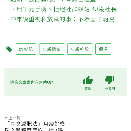
‧用千元手機、拒絕社群網站 48歲社長
中年後重視和放棄的事：不為面子消費
敏感肌
皮膚過敏
皮膚乾燥
保濕
這篇文章對你有幫助嗎?
實用
不實用
上一篇
「豆腐減肥法」月瘦好幾
斤？醫揭豆腐吃「這2種