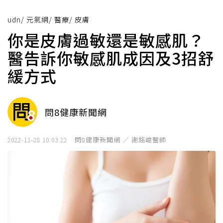
udn
/
元氣網
/
醫療
/
皮膚
你是皮膚過敏還是敏感肌？
醫告訴你敏感肌成因及3招舒
緩方式
問8健康新聞網
問8健康新聞網 ／ 謝銘峻醫師
2022-11-28 10:03:22