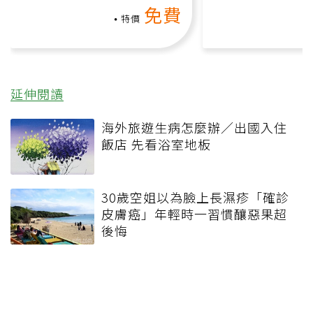
動、增肌、互動元素，0基
氧」高壓族在家
免費
礎也能做！
負擔
特價
延伸閱讀
海外旅遊生病怎麼辦／出國入住
飯店 先看浴室地板
30歲空姐以為臉上長濕疹「確診
皮膚癌」年輕時一習慣釀惡果超
後悔