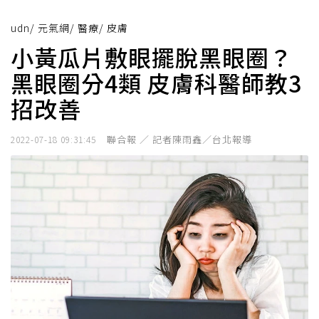
udn
/
元氣網
/
醫療
/
皮膚
小黃瓜片敷眼擺脫黑眼圈？
黑眼圈分4類 皮膚科醫師教3
招改善
聯合報 ／ 記者陳雨鑫／台北報導
2022-07-18 09:31:45