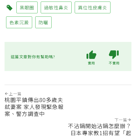
黑眼圈
過敏性鼻炎
異位性皮膚炎
色素沉澱
防曬
這篇文章對你有幫助嗎?
實用
不實用
上一篇
桃園平鎮傳出80多歲夫
弒妻案 家人發現緊急報
案、警方調查中
下一篇
不沾鍋開始沾鍋怎麼辦？
日本專家教1招有望「起