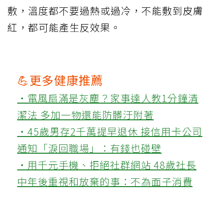
敷，溫度都不要過熱或過冷，不能敷到皮膚
紅，都可能產生反效果。
💪更多健康推薦
‧電風扇滿是灰塵？家事達人教1分鐘清
潔法 多加一物還能防髒汙附著
‧45歲男存2千萬提早退休 接信用卡公司
通知「淚回職場」：有錢也碰壁
‧用千元手機、拒絕社群網站 48歲社長
中年後重視和放棄的事：不為面子消費