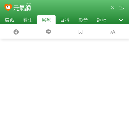
焦點
養生
醫療
百科
影音
課程
退休