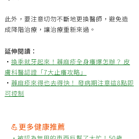
此外，要注意切勿不斷地更換醫師，避免造
成降階治療，讓治療重新來過。
延伸閱讀：
·
換季就牙起來！蕁麻疹全身癢爆怎辦？ 皮
膚科醫認證「7大止癢攻略」
·
蕁麻疹來得也去得快！ 發病期注意這8點即
可控制
💪更多健康推薦
‧被認為無用的東西反幫了大忙！50歲