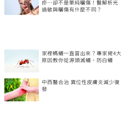
疹…卻不是單純曬傷！醫解析光
過敏與曬傷有什麼不同？
家裡螞蟻一直冒出來？專家揭4大
原因教你從源頭滅蟻、防白蟻
中西醫合治 異位性皮膚炎減少復
發