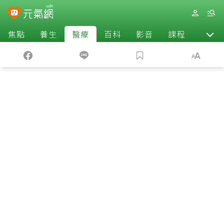
焦點
養生
醫療
百科
影音
課程
退休