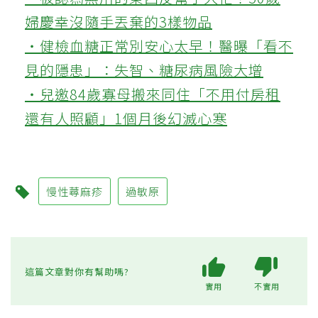
婦慶幸沒隨手丟棄的3樣物品
‧健檢血糖正常別安心太早！醫曝「看不
見的隱患」：失智、糖尿病風險大增
‧兒邀84歲寡母搬來同住「不用付房租
還有人照顧」1個月後幻滅心寒
慢性蕁麻疹
過敏原
這篇文章對你有幫助嗎?
實用
不實用