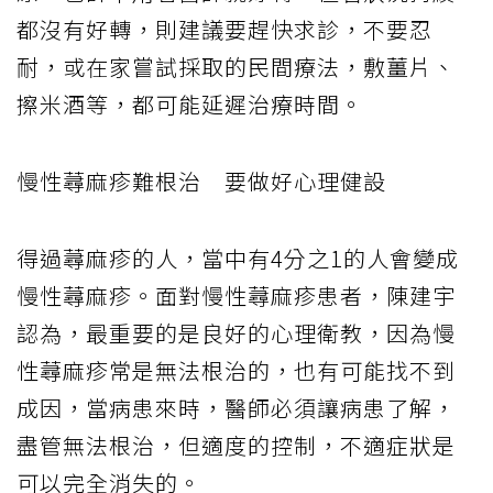
都沒有好轉，則建議要趕快求診，不要忍
耐，或在家嘗試採取的民間療法，敷薑片、
擦米酒等，都可能延遲治療時間。
慢性蕁麻疹難根治 要做好心理健設
得過蕁麻疹的人，當中有
4
分之
1
的人會變成
慢性蕁麻疹。面對慢性蕁麻疹患者，
陳建宇
認為，最重要的是良好的心理衛教，因為慢
性蕁麻疹常是無法根治的，也
有可能找不到
成因，當病患來時，醫師必須讓病患了解，
盡管無法根治，但適度的控制，不適症狀是
可以完全消失的。