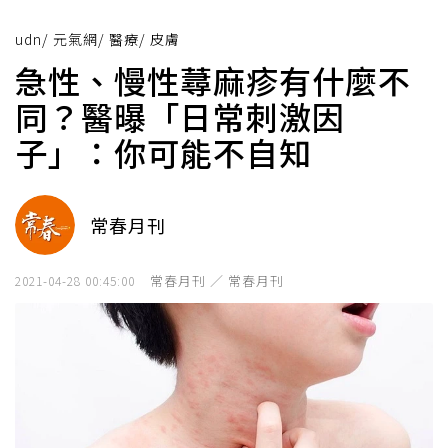
udn
/
元氣網
/
醫療
/
皮膚
急性、慢性蕁麻疹有什麼不
同？醫曝「日常刺激因
子」：你可能不自知
常春月刊
常春月刊 ／ 常春月刊
2021-04-28 00:45:00