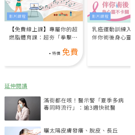
影片課程
影片課程
【免費線上課】專屬你的超
乳癌運動訓練入門
燃脂體育課：超夯「拳擊有
伴你術後身心靈
氧」高壓族在家釋放壓力無
上影音課）
免費
負擔
特價
延伸閱讀
滿街都在咳！醫示警「夏季多病
毒同時流行」：逾3週快就醫
曬太陽皮膚發癢、脫皮、長丘