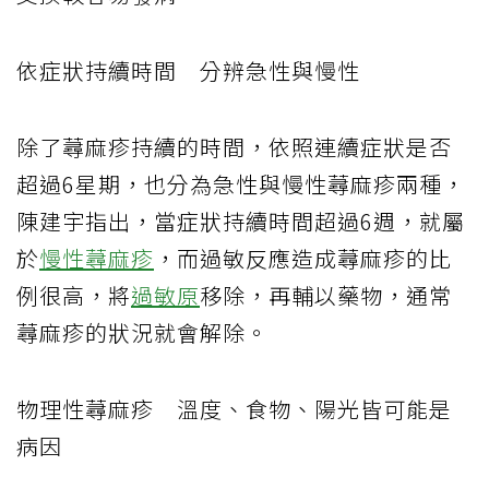
依症狀持續時間 分辨急性與慢性
除了蕁麻疹持續的時間，依照連續症狀是否
超過
6
星期，也分為急性與慢性蕁麻
疹兩種，
陳建宇指出，當症狀持續時間超過
6
週，就屬
於
慢性蕁麻疹
，而過敏反應造成蕁麻疹的比
例很高，將
過敏原
移除，再輔以藥物，通常
蕁麻疹的狀況就會解除。
物理性蕁麻疹 溫度、食物、陽光皆可能是
病因