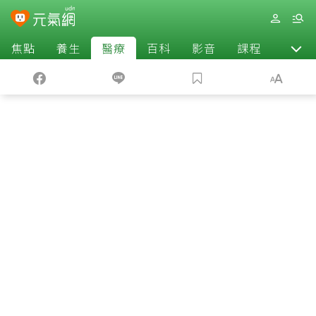
焦點
養生
醫療
百科
影音
課程
退休