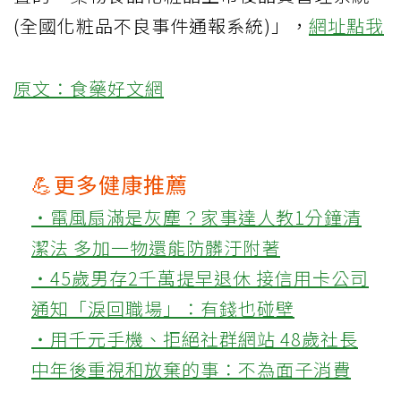
(全國化粧品不良事件通報系統)」，
網址點我
原文：食藥好文網
💪更多健康推薦
‧電風扇滿是灰塵？家事達人教1分鐘清
潔法 多加一物還能防髒汙附著
‧45歲男存2千萬提早退休 接信用卡公司
通知「淚回職場」：有錢也碰壁
‧用千元手機、拒絕社群網站 48歲社長
中年後重視和放棄的事：不為面子消費