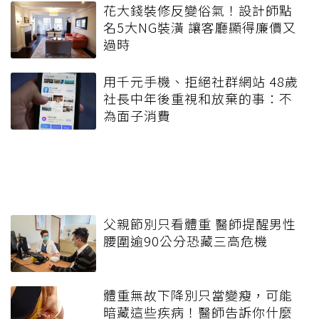
花大錢裝修反變俗氣！設計師點
名5大NG裝潢 讓客廳顯得廉價又
過時
用千元手機、拒絕社群網站 48歲
社長中年後重視和放棄的事：不
為面子消費
父親節別只看體重 醫師提醒男性
腰圍逾90公分恐藏三高危機
體重無故下降別只當變瘦，可能
暗藏這些疾病！醫師告訴你什麼