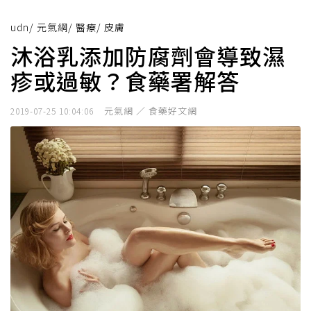
udn
/
元氣網
/
醫療
/
皮膚
沐浴乳添加防腐劑會導致濕
疹或過敏？食藥署解答
元氣網 ／ 食藥好文網
2019-07-25 10:04:06