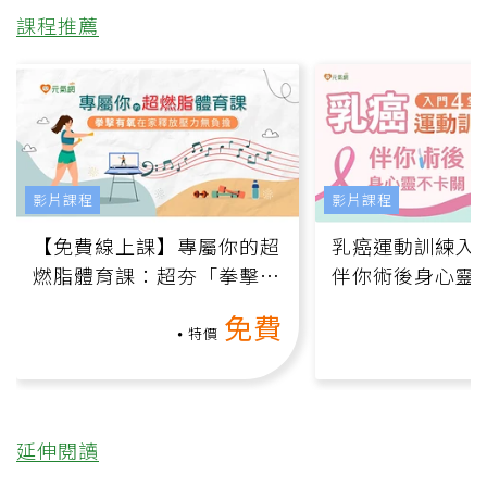
課程推薦
影片課程
影片課程
【免費線上課】專屬你的超
乳癌運動訓練入門
燃脂體育課：超夯「拳擊有
伴你術後身心靈
氧」高壓族在家釋放壓力無
上影音課）
免費
負擔
特價
延伸閱讀