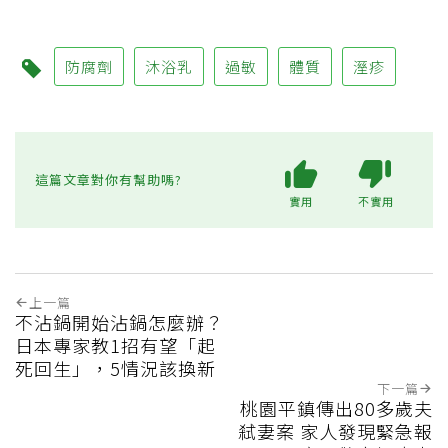
防腐劑
沐浴乳
過敏
體質
溼疹
這篇文章對你有幫助嗎?
實用
不實用
上一篇
不沾鍋開始沾鍋怎麼辦？
日本專家教1招有望「起
死回生」，5情況該換新
下一篇
桃園平鎮傳出80多歲夫
弒妻案 家人發現緊急報