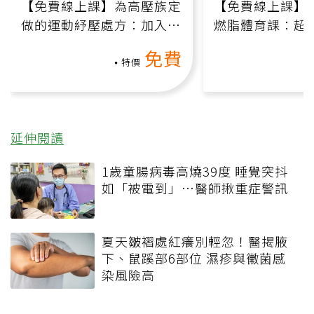
【免費線上課】為高壓族定
【免費線上課】
做的運動紓壓處方：加入行
燃脂體育課：超
動、增肌、互動元素，0基
氧」高壓族在家
免費
礎也能做！
負擔
特價
延伸閱讀
1歲童腸病毒高燒39度 睡覺突抖
如「被電到」…醫師揪重症警訊
夏天皺褶處紅癢別輕忽！醫揭腋
下、鼠蹊部6部位 濕疹與黴菌感
染風險高