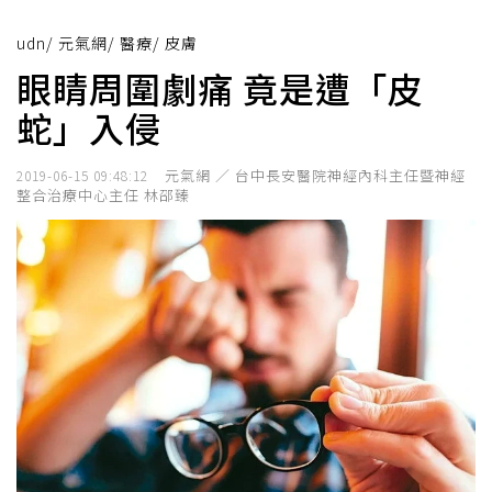
udn
/
元氣網
/
醫療
/
皮膚
眼睛周圍劇痛 竟是遭「皮
蛇」入侵
元氣網 ／ 台中長安醫院神經內科主任暨神經
2019-06-15 09:48:12
整合治療中心主任 林邵臻