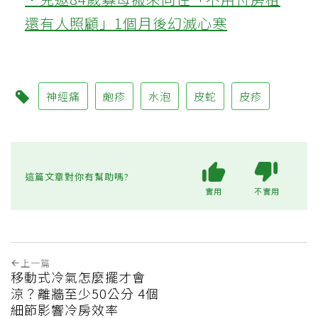
還有人照顧」1個月後幻滅心寒
神經痛
皰疹
水泡
皮蛇
皮疹
這篇文章對你有幫助嗎?
實用
不實用
上一篇
移動式冷氣怎麼擺才會
涼？離牆至少50公分 4個
細節影響冷房效率