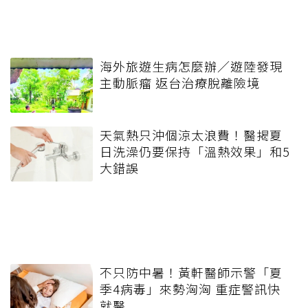
海外旅遊生病怎麼辦／遊陸發現
主動脈瘤 返台治療脫離險境
天氣熱只沖個涼太浪費！醫揭夏
日洗澡仍要保持「溫熱效果」和5
大錯誤
不只防中暑！黃軒醫師示警「夏
季4病毒」來勢洶洶 重症警訊快
就醫