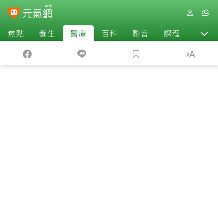
焦點
養生
醫療
百科
影音
課程
退休