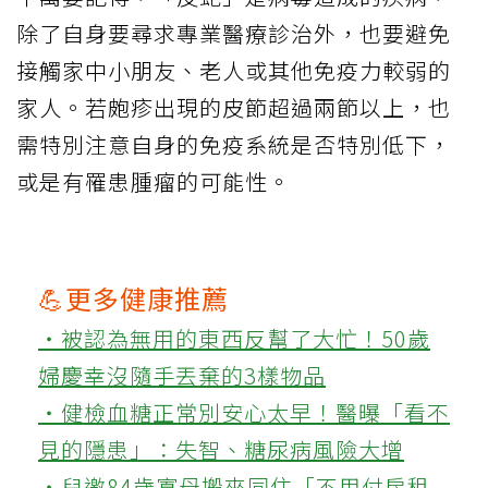
除了自身要尋求專業醫療診治外，也要避免
接觸家中小朋友、老人或其他免疫力較弱的
家人。若皰疹出現的皮節超過兩節以上，也
需特別注意自身的免疫系統是否特別低下，
或是有罹患腫瘤的可能性。
💪更多健康推薦
‧被認為無用的東西反幫了大忙！50歲
婦慶幸沒隨手丟棄的3樣物品
‧健檢血糖正常別安心太早！醫曝「看不
見的隱患」：失智、糖尿病風險大增
‧兒邀84歲寡母搬來同住「不用付房租