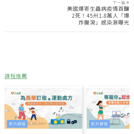
下一篇
美國爆寄生蟲病疫情首釀
2死！45州1.8萬人「爆
炸腹瀉」感染源曝光
課程推薦
影片課程
影片課程