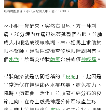
眼睛周圍劇痛。小心皮蛇爬入眼。圖／123RF。
林小姐一覺醒來，突然右眼尾下方一陣刺
痛，20分鐘內疼痛迅速蔓延整個右眼，並腫
成大小眼造成視線模糊。林小姐馬上求助於
眼科醫師，經裂隙燈檢查發現眼睛周圍有兩
個
水泡
，診斷為帶狀
皰疹
合併皰疹
神經痛
。
帶狀皰疹就是仿間俗稱的「
皮蛇
」，起因是
平常潛伏在神經節內水痘病毒，趁免疫力下
降時，病毒會「活化」並順著神經分布的皮
節走向，在身上感覺神經分佈區域產生疼
痛、麻木等神經痛與
皮疹
水泡等症狀。即便