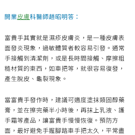
開業
皮膚
科醫師趙昭明答：
富貴手其實就是濕疹皮膚炎，是一種皮膚表
面發炎現象，過敏體質者較容易引發。通常
手接觸到清潔劑，或是長時間接觸、摩擦粗
糙材質的東西，如車把等，就很容易復發，
產生脫皮、龜裂現象。
當富貴手發作時，建議可適度塗抹類固醇藥
膏，並在擦完藥半小時後，再抹上乳液、護
手霜等產品，讓富貴手慢慢恢復。預防方
面，最好避免手握腳踏車手把太久，平常盡