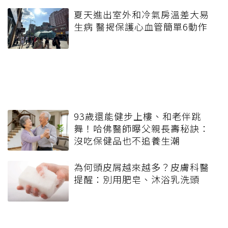
夏天進出室外和冷氣房溫差大易
生病 醫揭保護心血管簡單6動作
93歲還能健步上樓、和老伴跳
舞！哈佛醫師曝父親長壽秘訣：
沒吃保健品也不追養生潮
為何頭皮屑越來越多？皮膚科醫
提醒：別用肥皂、沐浴乳洗頭