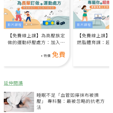
影片課程
影片課程
【免費線上課】為高壓族定
【免費線上課】
做的運動紓壓處方：加入行
燃脂體育課：超
動、增肌、互動元素，0基
氧」高壓族在家
免費
礎也能做！
負擔
特價
延伸閱讀
睡眠不足「血管如擰抹布被擠
壓」 專科醫：最被忽略的抗老方
法