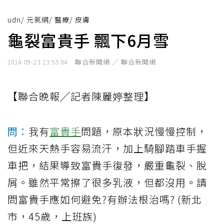
udn
/
元氣網
/
醫療
/
皮膚
龜裂富貴手 飄下6月雪
聯合新聞網 ／ 聯合新聞網
2014-09-23 13:53:04
【聯合晚報╱記者陳麗婷整理】
問：
我有
富貴手
問題，原本狀況慢慢控制，
但近來天熱手容易流汗，加上騎腳踏車手握
車把，結果導致富貴手復發，嚴重龜裂、脫
屑。雖然平常擦了很多乳液，但都沒用。請
問富貴手應如何避免?有辦法根治嗎? (新北
市，45歲，上班族)