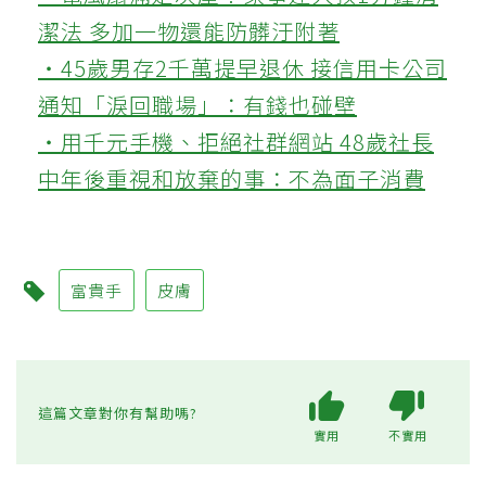
潔法 多加一物還能防髒汙附著
‧45歲男存2千萬提早退休 接信用卡公司
通知「淚回職場」：有錢也碰壁
‧用千元手機、拒絕社群網站 48歲社長
中年後重視和放棄的事：不為面子消費
富貴手
皮膚
這篇文章對你有幫助嗎?
實用
不實用