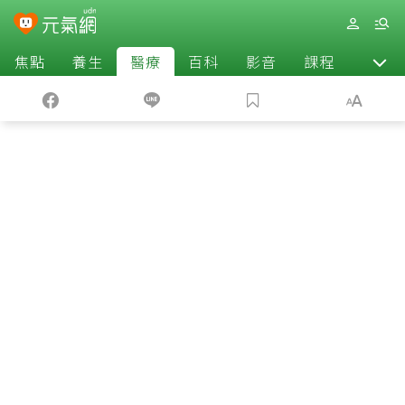
焦點
養生
醫療
百科
影音
課程
退休