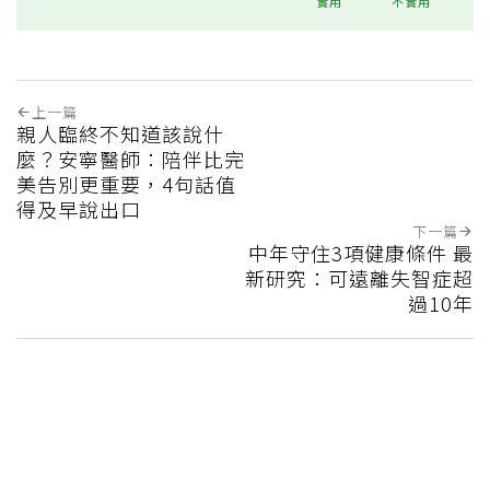
實用
不實用
上一篇
親人臨終不知道該說什
麼？安寧醫師：陪伴比完
美告別更重要，4句話值
得及早說出口
下一篇
中年守住3項健康條件 最
新研究：可遠離失智症超
過10年