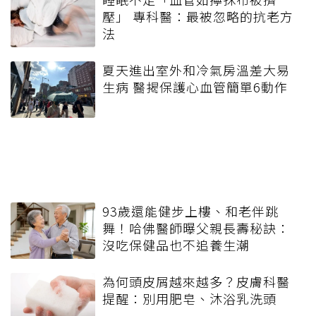
壓」 專科醫：最被忽略的抗老方
法
夏天進出室外和冷氣房溫差大易
生病 醫揭保護心血管簡單6動作
93歲還能健步上樓、和老伴跳
舞！哈佛醫師曝父親長壽秘訣：
沒吃保健品也不追養生潮
為何頭皮屑越來越多？皮膚科醫
提醒：別用肥皂、沐浴乳洗頭