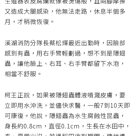
生殖器表皮腐爛就像被燙傷般，且兩腳摩擦
又造成大腿感染，他無法走路，休息半個多
月，才稍微恢復。
溪湖消防分隊長蔡松煇最近出勤時，因臉部
感到有蟲，用右手臂輕劃過，想不到是隱翅
蟲，讓他臉上、右耳、右手臂都留下水泡，
相當不舒服。
柯王正說，如果被隱翅蟲體液噴濺皮膚，要
立即用水沖洗，並儘快求醫，一般7到10天即
可康復。他說，隱翅蟲為水生腐蝕性昆蟲，
身長約0.8cm，直徑0.1cm，生長在水田中，