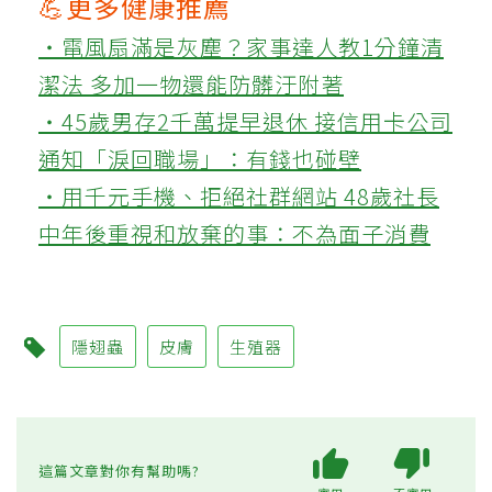
💪更多健康推薦
‧電風扇滿是灰塵？家事達人教1分鐘清
潔法 多加一物還能防髒汙附著
‧45歲男存2千萬提早退休 接信用卡公司
通知「淚回職場」：有錢也碰壁
‧用千元手機、拒絕社群網站 48歲社長
中年後重視和放棄的事：不為面子消費
隱翅蟲
皮膚
生殖器
這篇文章對你有幫助嗎?