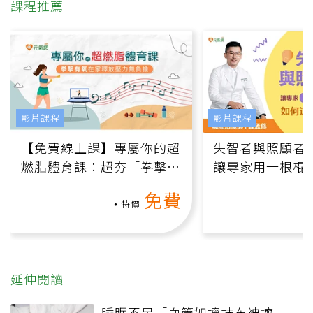
課程推薦
影片課程
影片課程
【免費線上課】專屬你的超
失智者與照顧者
燃脂體育課：超夯「拳擊有
讓專家用一根棍
氧」高壓族在家釋放壓力無
何逆轉退化大腦
免費
負擔
課）
特價
延伸閱讀
睡眠不足「血管如擰抹布被擠