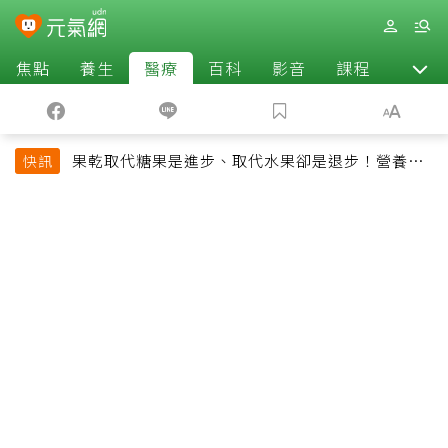
焦點
養生
醫療
百科
影音
課程
退休
果乾取代糖果是進步、取代水果卻是退步！營養師
快訊
揭果乾堅果常見健康陷阱