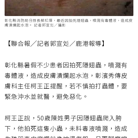
彰化縣消防局分隊長蔡松煇，最近因拍死隱翅蟲，噴濺有毒體液，造成皮
膚潰爛起水泡。 記者郭宣彣／攝影
【聯合報╱記者郭宣彣／鹿港報導】
彰化縣暑假不少患者因拍死隱翅蟲，噴濺有
毒體液，造成皮膚潰爛起水泡，彰濱秀傳皮
膚科主任柯王正提醒，若不慎拍打蟲體，要
緊急沖水並就醫，避免惡化。
柯王正說，50歲陳姓男子因隱翅蟲爬入胯
下，他拍死這隻小蟲，未料毒液噴濺，造成