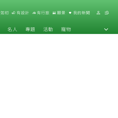
好如初
有設計
有行旅
願景
我的新聞
名人
專題
活動
寵物