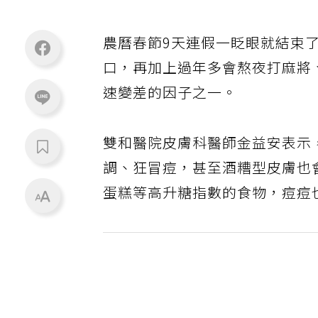
農曆春節9天連假一眨眼就結束
口，再加上過年多會熬夜打麻將
速變差的因子之一。
雙和醫院皮膚科醫師金益安表示
調、狂冒痘，甚至酒糟型皮膚也
蛋糕等高升糖指數的食物，痘痘