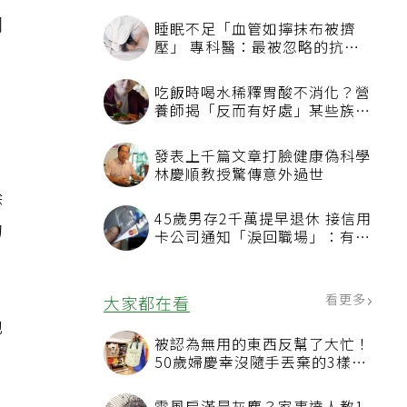
部
同
睡眠不足「血管如擰抹布被擠
壓」 專科醫：最被忽略的抗老
方法
吃飯時喝水稀釋胃酸不消化？營
養師揭「反而有好處」某些族群
才要禁
發表上千篇文章打臉健康偽科學
。
林慶順教授驚傳意外過世
除
45歲男存2千萬提早退休 接信用
的
卡公司通知「淚回職場」：有錢
也碰壁
看更多
大家都在看
他
被認為無用的東西反幫了大忙！
讓
50歲婦慶幸沒隨手丟棄的3樣物
品