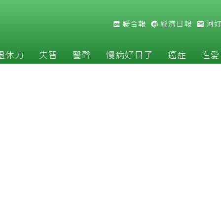
聯合報
經濟日報
河
退休力
失智
醫聲
慢病好日子
癌症
性愛