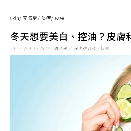
udn
/
元氣網
/
醫療
/
皮膚
冬天想要美白、控油？皮膚
2019-02-10 12:25:44
聯合報 ／ 記者張曼蘋╱報導