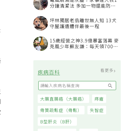
電風扇滿是灰塵？家事達人教1
分鐘清潔法 多加一物還能防髒
汙附著
坪林獨居老翁離世無人知 13犬
守屋護遺體伴最後一程
是
，
15歲經營之神3.9億暴富落幕 麥
克風少年蘇友謙：每天領700元
，
過日子
美
看更多
疾病百科
益
大腸直腸癌（大腸癌）
痔瘡
到
骨質疏鬆症（骨鬆）
失智症
致
B型肝炎（B肝）