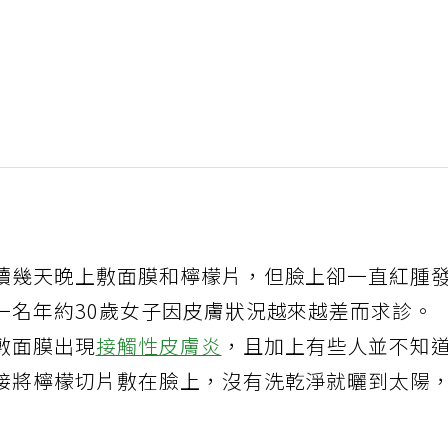
續幾天晚上敷面膜和檸檬片，但臉上卻一直紅腫
一名年約30歲女子因皮膚狀況越來越差而求診。
敷面膜出現
接觸性皮膚炎
，且加上有些人並不知
接將檸檬切片敷在臉上，沒有洗乾淨就曬到太陽