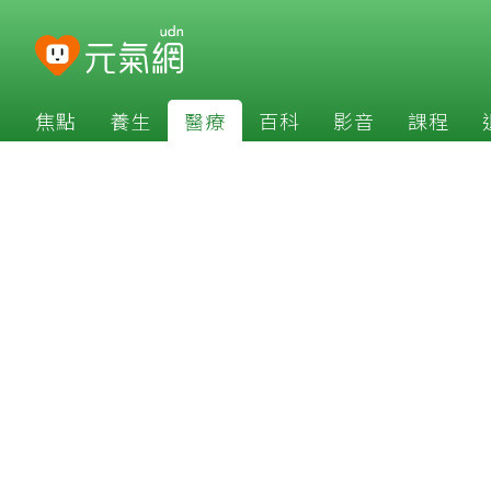
焦點
養生
醫療
百科
影音
課程