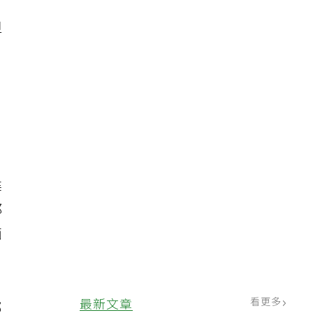
但
雖
建
都
面
看更多
最新文章