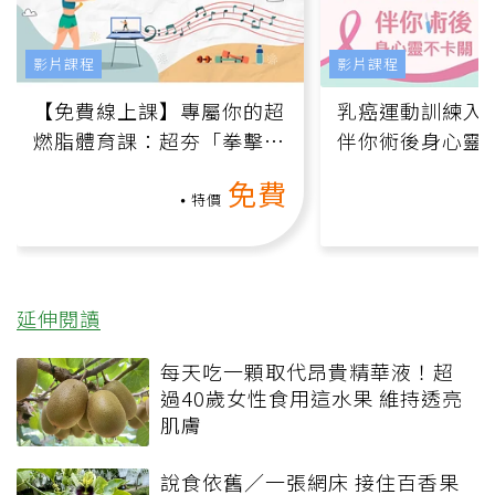
影片課程
影片課程
【免費線上課】專屬你的超
乳癌運動訓練入門
燃脂體育課：超夯「拳擊有
伴你術後身心靈
氧」高壓族在家釋放壓力無
上影音課）
免費
負擔
特價
延伸閱讀
每天吃一顆取代昂貴精華液！超
過40歲女性食用這水果 維持透亮
肌膚
說食依舊／一張網床 接住百香果