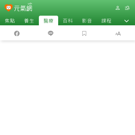
焦點
養生
醫療
百科
影音
課程
退休