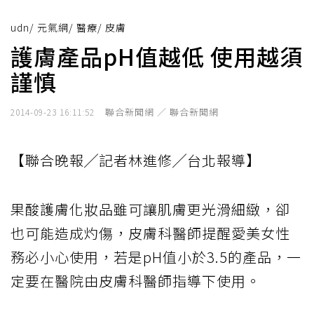
udn
/
元氣網
/
醫療
/
皮膚
護膚產品pH值越低 使用越須
謹慎
聯合新聞網 ／ 聯合新聞網
2014-09-23 16:11:52
【聯合晚報╱記者林進修╱台北報導】
果酸護膚化妝品雖可讓肌膚更光滑細緻，卻
也可能造成灼傷，皮膚科醫師提醒愛美女性
務必小心使用，若是pH值小於3.5的產品，一
定要在醫院由皮膚科醫師指導下使用。