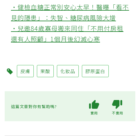
‧健檢血糖正常別安心太早！醫曝「看不
見的隱患」：失智、糖尿病風險大增
‧兒邀84歲寡母搬來同住「不用付房租
還有人照顧」1個月後幻滅心寒
皮膚
果酸
化妝品
膠原蛋白
這篇文章對你有幫助嗎?
實用
不實用