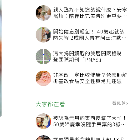
親人臨終不知道該說什麼？安寧
醫師：陪伴比完美告別更重要，
4句話值得及早說出口
開始健忘別輕忽！ 40歲起就該
防失智 2成國人帶有阿茲海默症
相關基因
清大揭開細胞的雙層開關機制
登國際期刊「PNAS」
非基改一定比較健康？營養師解
析基改食品安全性與常見迷思
看更多
大家都在看
被認為無用的東西反幫了大忙！
50歲婦慶幸沒隨手丟棄的3樣物
品