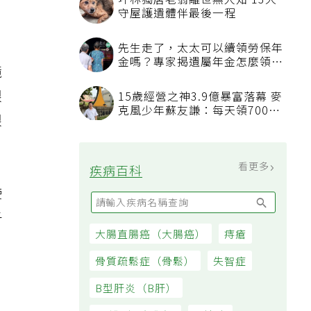
坪林獨居老翁離世無人知 13犬
守屋護遺體伴最後一程
先生走了，太太可以續領勞保年
金嗎？專家揭遺屬年金怎麼領，
鏡
看順位還要看資格
眼
15歲經營之神3.9億暴富落幕 麥
克風少年蘇友謙：每天領700元
眼
過日子
看更多
疾病百科
使
子
大腸直腸癌（大腸癌）
痔瘡
骨質疏鬆症（骨鬆）
失智症
B型肝炎（B肝）