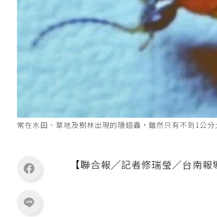
常在水田、草地及樹林出現的隱翅蟲，雖然只有不到1公分
【聯合報╱記者修瑞瑩／台南報