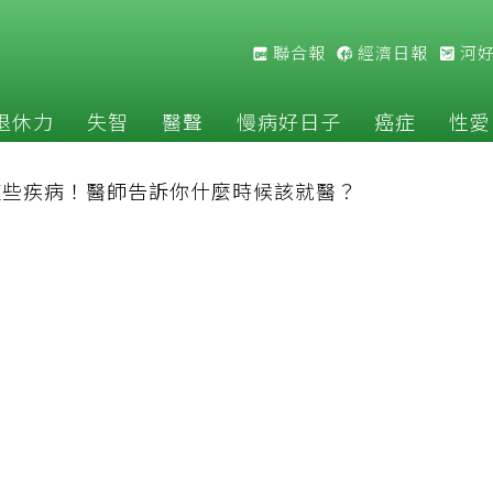
聯合報
經濟日報
河
退休力
失智
醫聲
慢病好日子
癌症
性愛
這些疾病！醫師告訴你什麼時候該就醫？