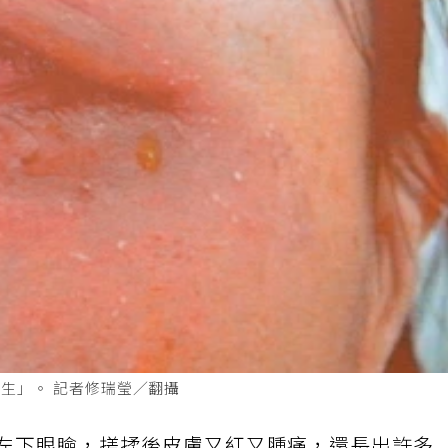
生」。 記者修瑞瑩／翻攝