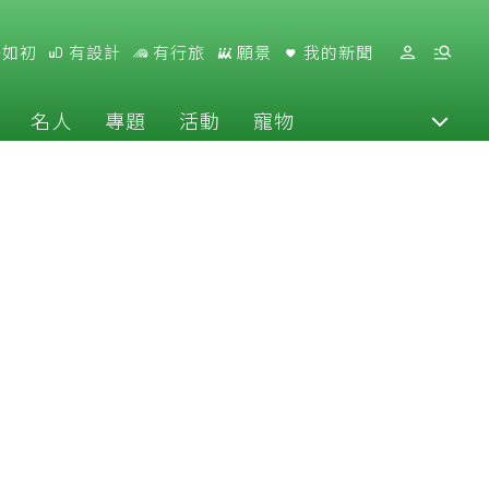
好如初
有設計
有行旅
願景
我的新聞
名人
專題
活動
寵物