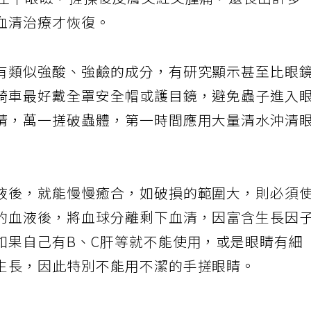
到左下眼瞼，搓揉後皮膚又紅又腫痛，還長出許多
血清治療才恢復。
有類似強酸、強鹼的成分，有研究顯示甚至比眼
騎車最好戴全罩安全帽或護目鏡，避免蟲子進入
睛，萬一搓破蟲體，第一時間應用大量清水沖清
液後，就能慢慢癒合，如破損的範圍大，則必須
的血液後，將血球分離剩下血清，因富含生長因
如果自己有B、C肝等就不能使用，或是眼睛有細
生長，因此特別不能用不潔的手搓眼睛。