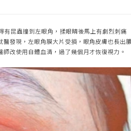
覺得有昆蟲撞到左眼角，揉眼睛後馬上有劇烈刺痛
就醫發現，左眼角膜大片受損，眼角皮膚也長出
醫師改使用自體血清，過了幾個月才恢復視力。