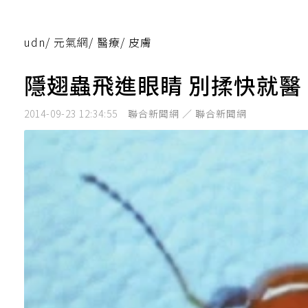
udn
/
元氣網
/
醫療
/
皮膚
隱翅蟲飛進眼睛 別揉快就醫
2014-09-23 12:34:55
聯合新聞網 ／ 聯合新聞網