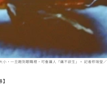
大小，一旦跑到眼睛裡，可會讓人「痛不欲生」。 記者修瑞瑩
導】