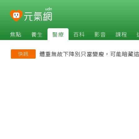
焦點
養生
醫療
百科
影音
課程
體重無故下降別只當變瘦，可能暗藏
快訊