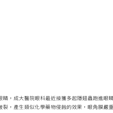
眼睛，成大醫院眼科最近接獲多起隱翅蟲跑進眼
破裂，產生類似化學藥物侵蝕的效果，眼角膜嚴