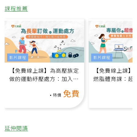
課程推薦
影片課程
影片課程
【免費線上課】為高壓族定
【免費線上課】
做的運動紓壓處方：加入行
燃脂體育課：超
動、增肌、互動元素，0基
氧」高壓族在家
免費
礎也能做！
負擔
特價
延伸閱讀