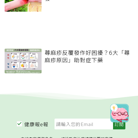
蕁麻疹反覆發作好困擾？6大「蕁
麻疹原因」助對症下藥
健康報e報