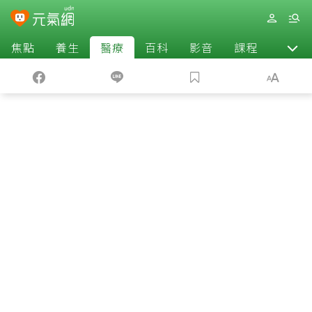
焦點
養生
醫療
百科
影音
課程
退休