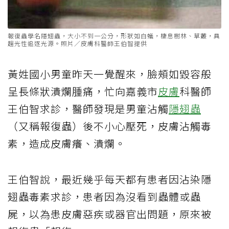
報復蟲學名隱翅蟲，大小不到一公分，形狀如白蟻，棲息樹林、草叢，具
趨光性追逐光源。照片／皮膚科醫師王伯智提供
黃姓國小男童昨天一覺醒來，臉頰如毀容般
呈長條狀潰爛腫痛，忙向嘉義市
皮膚
科醫師
王伯智求診，醫師發現是男童沾觸
隱翅蟲
（又稱報復蟲）後不小心壓死，皮膚沾觸毒
素，造成皮膚癢、潰爛。
王伯智說，最近幾乎每天都有患者因沾染隱
翅蟲毒素求診，患者因為沒看到蟲體或蟲
屍，以為患皮膚惡疾或器官出問題，原來被