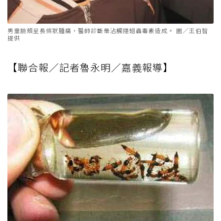
男童臉頰呈長條狀腫痛，醫師診斷是沾觸隱翅蟲毒素造成。 圖／王伯智
提供
【聯合報／記者魯永明／嘉義報導】