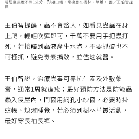
隱翅蟲長度不到1公分，形如白蟻，常棲息在樹林、草叢。 圖／王伯智提
供
王伯智提醒，蟲不會螫人，如看見蟲蟲在身
上爬，輕輕吹彈即可，千萬不要用手把蟲打
死，若接觸到蟲液產生水泡，不要抓破也不
可
搔抓
，避免毒素擴散，並儘速就醫。
王伯智說，治療蟲毒可靠抗生素及外敷藥
膏，通常1周就痊癒；最好預防方法是防範蟲
蟲入侵屋內，門窗用網孔小紗窗，必要時掛
蚊帳、熄燈睡覺，若必須到樹林草叢活動，
最好穿長袖長褲。