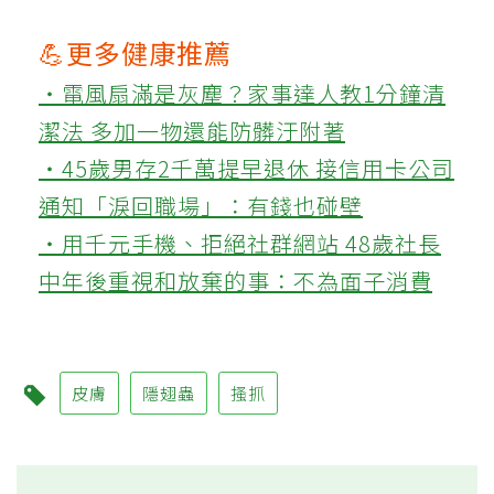
💪更多健康推薦
‧電風扇滿是灰塵？家事達人教1分鐘清
潔法 多加一物還能防髒汙附著
‧45歲男存2千萬提早退休 接信用卡公司
通知「淚回職場」：有錢也碰壁
‧用千元手機、拒絕社群網站 48歲社長
中年後重視和放棄的事：不為面子消費
皮膚
隱翅蟲
搔抓