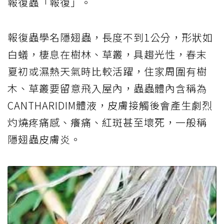
報復蟲「報復」。
報復蟲學名隱翅蟲，長度不到1公分，形狀如
白蟻，棲息在樹林、草叢，具趨光性，春末
夏初或濕熱天氣時比較活躍，住家周圍有樹
木、草叢要留意飛入屋內，蟲蟲體內含稱為
CANTHARIDIM體液，皮膚接觸後會產生劇烈
灼燒疼痛感、癢痛、紅斑甚至壞死，一般稱
隱翅蟲皮膚炎。