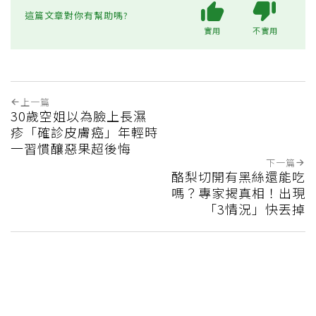
這篇文章對你有幫助嗎?
實用
不實用
上一篇
30歲空姐以為臉上長濕
疹「確診皮膚癌」年輕時
一習慣釀惡果超後悔
下一篇
酪梨切開有黑絲還能吃
嗎？專家揭真相！出現
「3情況」快丟掉