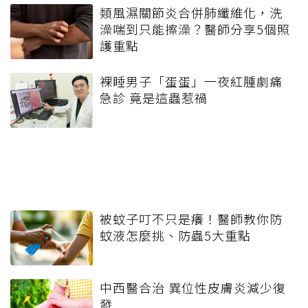
類風濕關節炎合併肺纖維化，洗
澡喘到只能擦澡？醫師分享5個照
護重點
裸睡男子「蛋蛋」一夜紅腫劇痛
急診 竟是這蟲惹禍
被蚊子叮不只是癢！醫師教你防
蚊液怎麼挑、防蟲5大重點
中西醫合治 異位性皮膚炎減少復
發