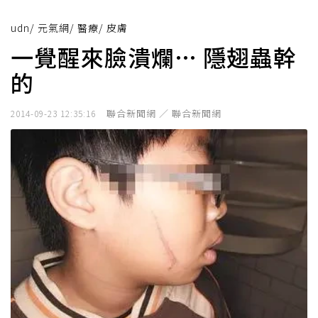
udn
/
元氣網
/
醫療
/
皮膚
一覺醒來臉潰爛… 隱翅蟲幹
的
聯合新聞網 ／ 聯合新聞網
2014-09-23 12:35:16