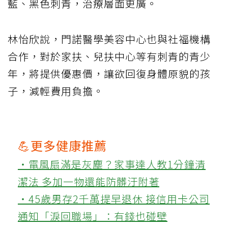
藍、黑色刺青，治療層面更廣。
林怡欣說，門諾醫學美容中心也與社福機構
合作，對於家扶、兒扶中心等有刺青的青少
年，將提供優惠價，讓欲回復身體原貌的孩
子，減輕費用負擔。
💪更多健康推薦
‧電風扇滿是灰塵？家事達人教1分鐘清
潔法 多加一物還能防髒汙附著
‧45歲男存2千萬提早退休 接信用卡公司
通知「淚回職場」：有錢也碰壁