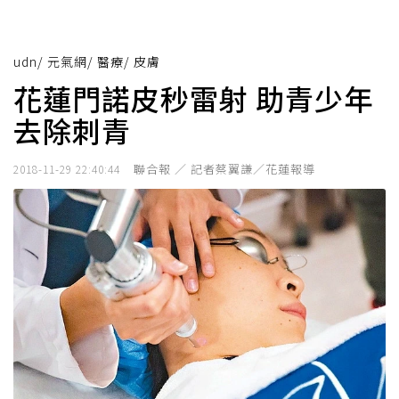
udn
/
元氣網
/
醫療
/
皮膚
花蓮門諾皮秒雷射 助青少年
去除刺青
聯合報 ／ 記者蔡翼謙／花蓮報導
2018-11-29 22:40:44