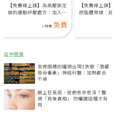
【免費線上課】為高壓族定
【免費線上課】
做的運動紓壓處方：加入行
燃脂體育課：超
動、增肌、互動元素，0基
氧」高壓族在家
免費
礎也能做！
負擔
特價
延伸閱讀
家裡囤積的罐頭出現3表徵「潛藏
致命毒素」神經科醫：加熱都去
不掉
臉上狂長斑、痘疤愈來愈深？醫
揭「背後真相」 防曬選這種才有
用