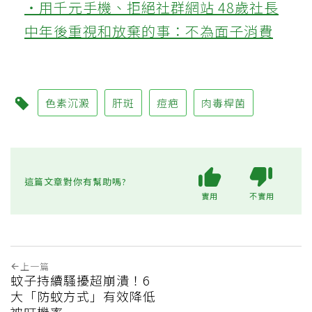
‧用千元手機、拒絕社群網站 48歲社長
中年後重視和放棄的事：不為面子消費
色素沉澱
肝斑
痘疤
肉毒桿菌
這篇文章對你有幫助嗎?
實用
不實用
上一篇
蚊子持續騷擾超崩潰！6
大「防蚊方式」有效降低