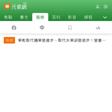
焦點
養生
醫療
百科
影音
課程
退休
果乾取代糖果是進步、取代水果卻是退步！營養師
快訊
揭果乾堅果常見健康陷阱