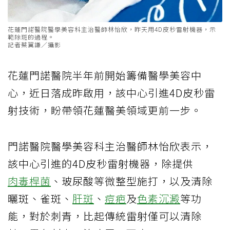
花蓮門諾醫院醫學美容科主治醫師林怡欣，昨天用4D皮秒雷射機器，示
範除斑的過程。
記者蔡翼謙／攝影
花蓮門諾醫院半年前開始籌備醫學美容中
心，近日落成昨啟用，該中心引進4D皮秒雷
射技術，盼帶領花蓮醫美領域更前一步。
門諾醫院醫學美容科主治醫師林怡欣表示，
該中心引進的4D皮秒雷射機器，除提供
肉毒桿菌
、玻尿酸等微整型施打，以及清除
曬斑、雀斑、
肝斑
、
痘疤
及
色素沉澱
等功
能，對於刺青，比起傳統雷射僅可以清除