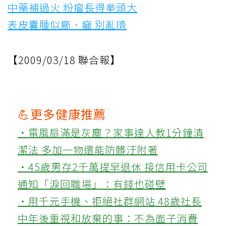
中藥補過火 粉瘤長得拳頭大
表皮囊腫似癤、癰 別亂擠
【2009/03/18 聯合報】
💪更多健康推薦
‧電風扇滿是灰塵？家事達人教1分鐘清
潔法 多加一物還能防髒汙附著
‧45歲男存2千萬提早退休 接信用卡公司
通知「淚回職場」：有錢也碰壁
‧用千元手機、拒絕社群網站 48歲社長
中年後重視和放棄的事：不為面子消費