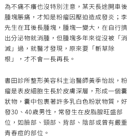
為不痛不癢也沒特別注意，某天長途開車後
腫塊脹痛，才知是粉瘤因壓迫造成發炎；李
先生在耳後長腫塊，腫塊一變大，在自行擠
出分泌物就消腫，但腫塊多年來從沒被「消
滅」過，就醫才發現，原來要「斬草除
根」，才不會一長再長。
書田診所整形美容科主治醫師黃季怡說，粉
瘤是表皮細胞生長於皮膚深層，形成一個囊
狀物，囊中包裹著許多乳白色粉狀物質，好
發30、40歲男性，常發生在皮脂腺旺盛部
位，如臉部、頸部、背部、陰部或曾有嚴重
青春痘的部位。