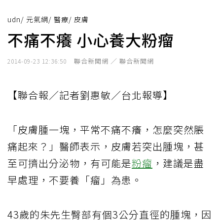
udn
/
元氣網
/
醫療
/
皮膚
不痛不癢 小心養大粉瘤
聯合新聞網 ／ 聯合新聞網
2014-09-23 12:36:50
【聯合報／記者劉惠敏／台北報導】
「皮膚腫一塊，平常不痛不癢，怎麼突然脹
痛起來？」醫師表示，皮膚若突出腫塊，甚
至可擠出分泌物，有可能是
粉瘤
，建議是盡
早處理，不要養「瘤」為患。
43歲的朱先生臀部有個3公分直徑的腫塊，因