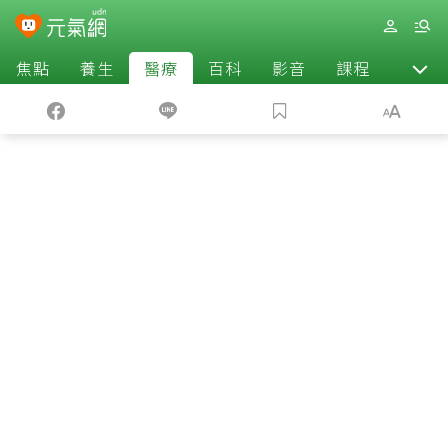
焦點
養生
醫療
百科
影音
課程
退休