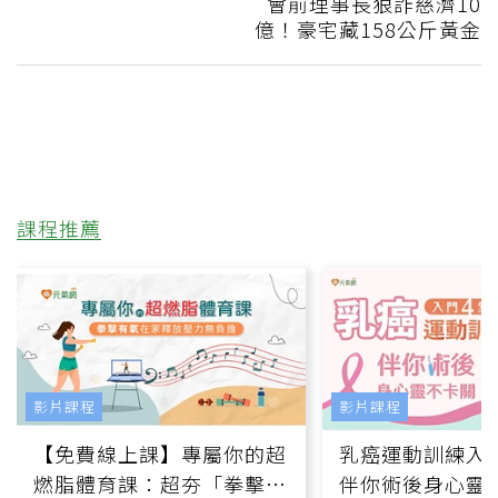
會前理事長狠詐慈濟10
億！豪宅藏158公斤黃金
課程推薦
影片課程
影片課程
【免費線上課】專屬你的超
乳癌運動訓練入門
燃脂體育課：超夯「拳擊有
伴你術後身心靈