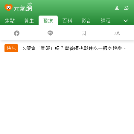
焦點
養生
醫療
百科
影音
課程
退休
吃飯會「暈碳」嗎？營養師挑戰連吃一週身體變化
快訊
揭控制血糖關鍵