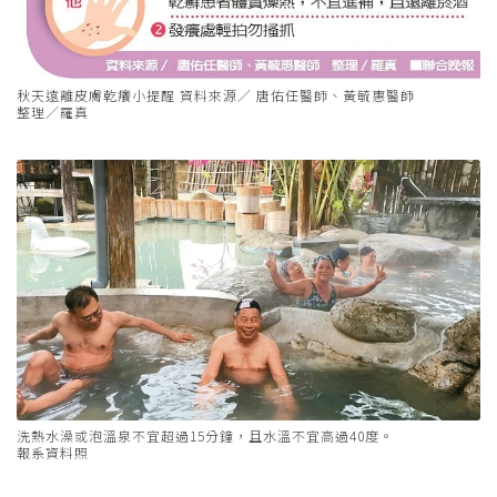
秋天遠離皮膚乾癢小提醒 資料來源／ 唐佑任醫師、黃毓惠醫師
整理／羅真
洗熱水澡或泡溫泉不宜超過15分鐘，且水溫不宜高過40度。
報系資料照