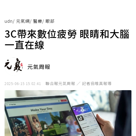
udn
/
元氣網
/
醫療
/
眼部
3C帶來數位疲勞 眼睛和大腦
一直在線
元氣周報
聯合報元氣周報 ／ 記者翁唯真報導
2025-06-15 15:02:41