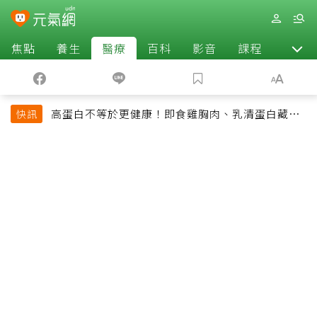
焦點
養生
醫療
百科
影音
課程
退休
高蛋白不等於更健康！即食雞胸肉、乳清蛋白藏陷
快訊
阱 醫提醒「這類人」尤其要小心