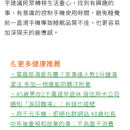
宇建議民眾轉移生活重心，找到有興趣的
事，有意識的控制手機使用時間，避免睡覺
前一直滑手機導致睡眠品質不佳，也更容易
加深隔天的疲憊感。
💪更多健康推薦
‧電風扇滿是灰塵？家事達人教1分鐘清
潔法 多加一物還能防髒汙附著
‧45歲男存2千萬提早退休 接信用卡公司
通知「淚回職場」：有錢也碰壁
‧用千元手機、拒絕社群網站 48歲社長
中年後重視和放棄的事：不為面子消費