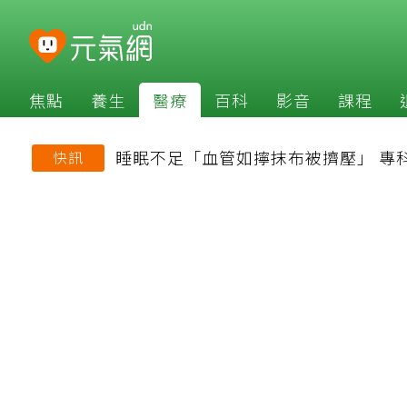
焦點
養生
醫療
百科
影音
課程
睡眠不足「血管如擰抹布被擠壓」 專
快訊