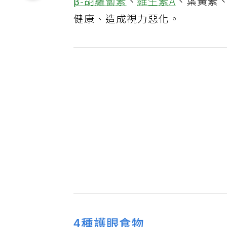
β-胡蘿蔔素
、
維生素A
、葉黃素、
健康、造成視力惡化。