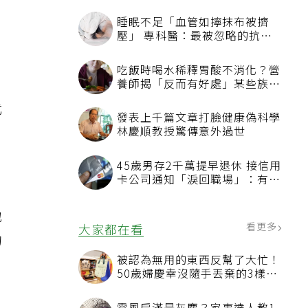
尤
地
的