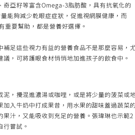
奇亞籽等富含Omega-3脂肪酸，具有抗氧化的
的量能夠減少乾眼症症狀，促進視網膜健康，而
育也有重要幫助，都是營養好選擇。
中補足這些視力有益的營養食品不是那麼容易，
建議，可將護眼食材悄悄地加進孩子的飲食中。
成泥，攪混進濃湯或咖哩，或是將少量的菠菜或
果加入牛奶中打成果昔，用水果的甜味蓋過蔬菜
的果汁，又能吸收到充足的營養。張瑋琳也示範2
自行嘗試。