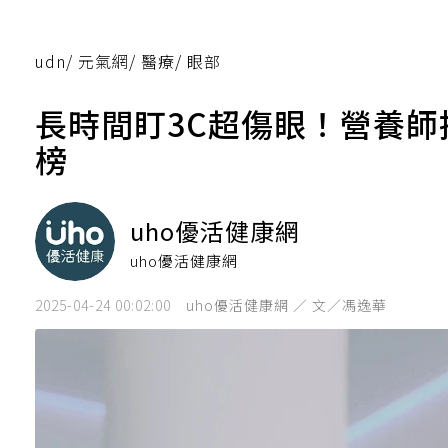
udn
/
元氣網
/
醫療
/
眼部
長時間盯3C超傷眼！營養
榜
uho優活健康網
uho優活健康網
2025-04-24 00:02:00
uho優活健康網 ／ 文／馮逸華