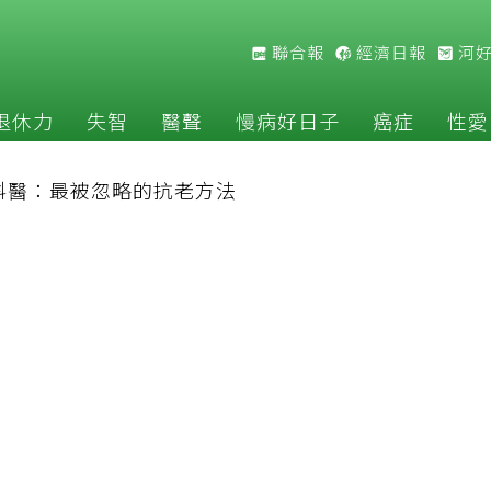
聯合報
經濟日報
河
退休力
失智
醫聲
慢病好日子
癌症
性愛
科醫：最被忽略的抗老方法