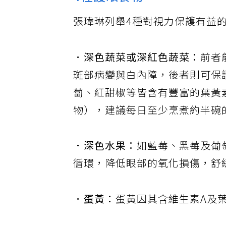
4種護眼食物
張瑋琳列舉4種對視力保護有益
．深色蔬菜或深紅色蔬菜：
前者
斑部病變與白內障，後者則可保
蔔、紅甜椒等皆含有豐富的葉黃
物），建議每日至少烹煮約半碗
．深色水果：
如藍莓、黑莓及葡
循環，降低眼部的氧化損傷，舒
．蛋黃：
蛋黃因其含維生素A及