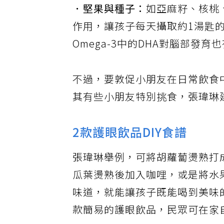
．堅果與種子：
如亞麻籽、核桃、
作用，讓孩子每天攝取約1湯匙
Omega-3中的DHA對腦部發
不過，要敦促小朋友在日常飲食
其有些小朋友特別挑食，張瑋琳
2款護眼飲品DIY食譜
張瑋琳舉例，可將胡蘿蔔燙熟打
瓜葉燙熟後加入咖哩，或是將水
味道，就能讓孩子既能喝到美味
款簡易的護眼飲品，民眾可在家