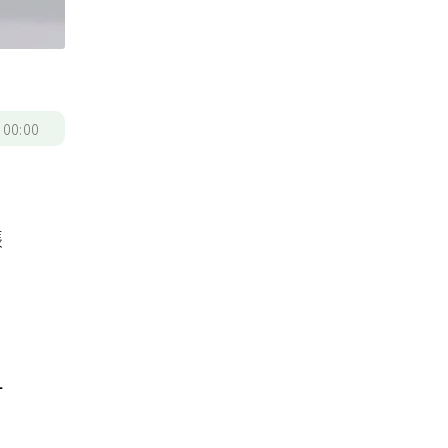
/
00:00
張
且