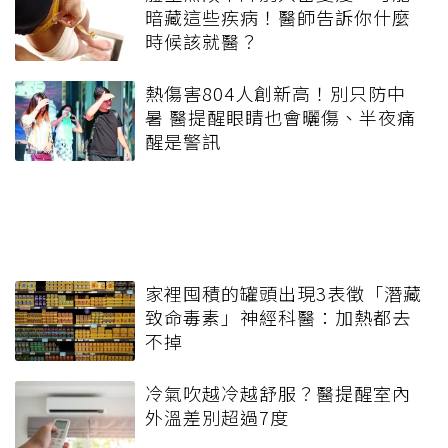
暗藏這些疾病！醫師告訴你什麼
時候該就醫？
熱傷害804人創新高！別只防中
暑 醫提醒眼睛也會曬傷、半夜痛
醒是警訊
家裡囤積的罐頭出現3表徵「潛藏
致命毒素」神經科醫：加熱都去
不掉
冷氣吹越冷越舒服？醫提醒室內
外溫差別超過7度