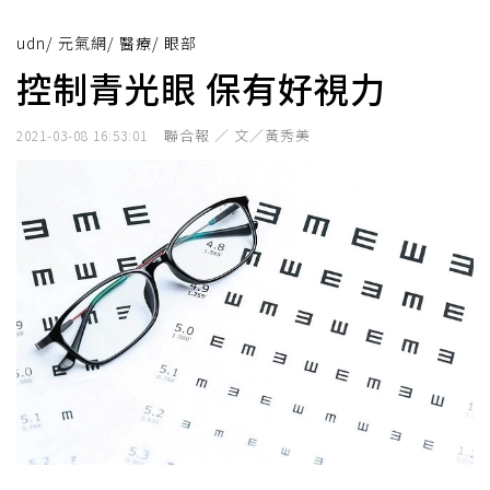
udn
/
元氣網
/
醫療
/
眼部
控制青光眼 保有好視力
聯合報 ／ 文／黃秀美
2021-03-08 16:53:01