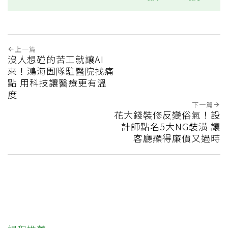
上一篇
沒人想碰的苦工就讓AI
來！鴻海團隊駐醫院找痛
點 用科技讓醫療更有溫
度
下一篇
花大錢裝修反變俗氣！設
計師點名5大NG裝潢 讓
客廳顯得廉價又過時