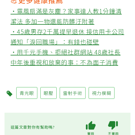
‧電風扇滿是灰塵？家事達人教1分鐘清
潔法 多加一物還能防髒汙附著
‧45歲男存2千萬提早退休 接信用卡公司
通知「淚回職場」：有錢也碰壁
‧用千元手機、拒絕社群網站 48歲社長
中年後重視和放棄的事：不為面子消費
青光眼
眼壓
雷射手術
視力模糊
這篇文章對你有幫助嗎?
實用
不實用