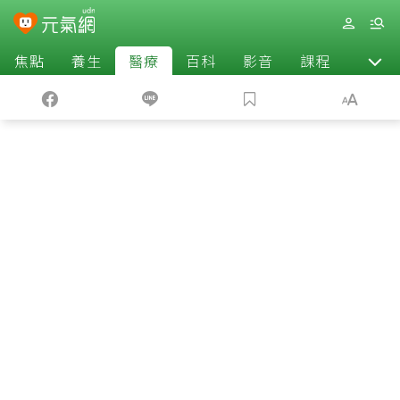
焦點
養生
醫療
百科
影音
課程
退休