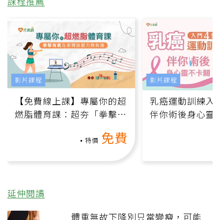
課程推薦
影片課程
影片課程
【免費線上課】專屬你的超
乳癌運動訓練入門
燃脂體育課：超夯「拳擊有
伴你術後身心靈
氧」高壓族在家釋放壓力無
上影音課）
免費
負擔
特價
延伸閱讀
體重無故下降別只當變瘦，可能