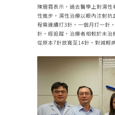
陳珊霓表示，過去醫學上對濕性
性進步，濕性治療以眼內注射抗
程需連續打3針，一個月打一針
針，經追蹤，治療者相較於未治
從原本7針放寬至14針，對減輕