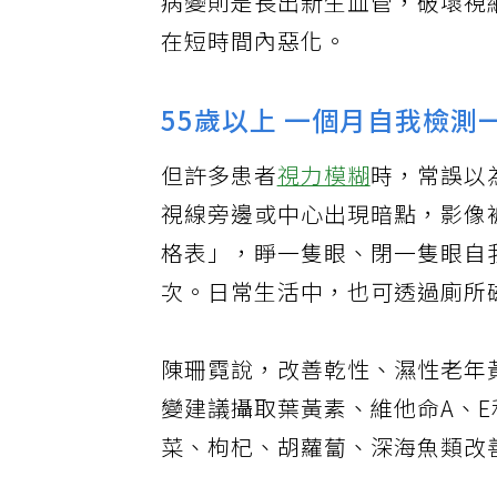
病變則是長出新生血管，破壞視
在短時間內惡化。
55歲以上 一個月自我檢測
但許多患者
視力模糊
時，常誤以
視線旁邊或中心出現暗點，影像
格表」，睜一隻眼、閉一隻眼自
次。日常生活中，也可透過廁所
陳珊霓說，改善乾性、濕性老年
變建議攝取葉黃素、維他命A、
菜、枸杞、胡蘿蔔、深海魚類改