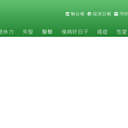
聯合報
經濟日報
河
退休力
失智
醫聲
慢病好日子
癌症
性愛