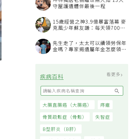
坪林獨居老翁離世無人知 13犬
守屋護遺體伴最後一程
15歲經營之神3.9億暴富落幕 麥
克風少年蘇友謙：每天領700元
過日子
先生走了，太太可以續領勞保年
金嗎？專家揭遺屬年金怎麼領，
看順位還要看資格
基
看更多
疾病百科
大腸直腸癌（大腸癌）
痔瘡
骨質疏鬆症（骨鬆）
失智症
B型肝炎（B肝）