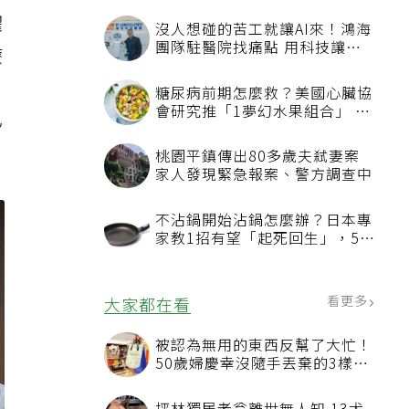
躍
沒人想碰的苦工就讓AI來！鴻海
團隊駐醫院找痛點 用科技讓醫
療
療更有溫度
糖尿病前期怎麼救？美國心臟協
會研究推「1夢幻水果組合」 酪
已
梨加它改善血管功能
桃園平鎮傳出80多歲夫弒妻案
家人發現緊急報案、警方調查中
不沾鍋開始沾鍋怎麼辦？日本專
家教1招有望「起死回生」，5情
況該換新
看更多
大家都在看
被認為無用的東西反幫了大忙！
50歲婦慶幸沒隨手丟棄的3樣物
品