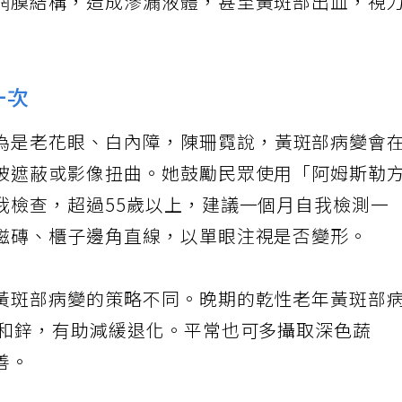
網膜結構，造成滲漏液體，甚至黃斑部出血，視
一次
為是老花眼、白內障，陳珊霓說，黃斑部病變會
被遮蔽或影像扭曲。她鼓勵民眾使用「阿姆斯勒
我檢查，超過55歲以上，建議一個月自我檢測一
磁磚、櫃子邊角直線，以單眼注視是否變形。
黃斑部病變的策略不同。晚期的乾性老年黃斑部
E和鋅，有助減緩退化。平常也可多攝取深色蔬
善。