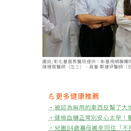
圖說/彰化基督教醫院提供：彰基視網膜團
陳珊霓醫師（左三）、員基 鄭捷尹醫師（
💪更多健康推薦
‧被認為無用的東西反幫了大
‧健檢血糖正常別安心太早！