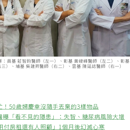
隊：員基 莊智鈞醫師（左一）、彰基 黃峻峰醫師（左二）、彰
右三）、埔基 吳建昇醫師（右二）、雲基 陳延誌醫師（右一）
忙！50歲婦慶幸沒隨手丟棄的3樣物品
醫曝「看不見的隱患」：失智、糖尿病風險大增