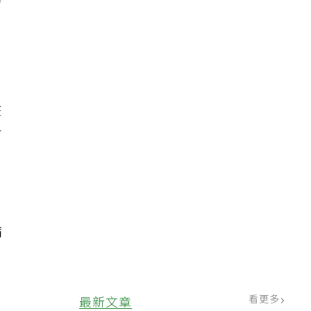
力
在
方
病
看更多
最新文章