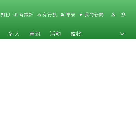
好如初
有設計
有行旅
願景
我的新聞
名人
專題
活動
寵物