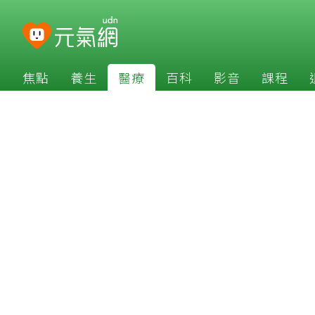
焦點
養生
醫療
百科
影音
課程