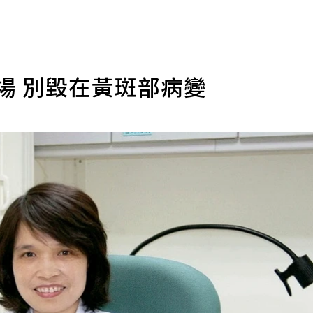
場 別毀在黃斑部病變