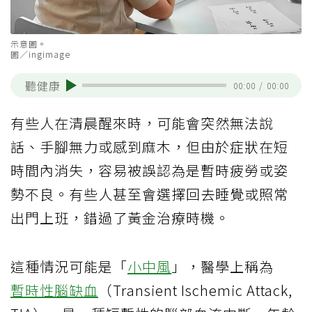
示意圖。
圖／ingimage
聽健康
00:00
/
00:00
有些人在清晨醒來時，可能會突然無法說
話、手腳無力或感到麻木，但由於症狀在短
時間內消失，容易被誤認為是暫時疲勞或姿
勢不良。有些人甚至會選擇回去睡覺或照常
出門上班，錯過了黃金治療時機。
這種情況可能是「
小中風
」，醫學上稱為
暫時性腦缺血
（Transient Ischemic Attack,