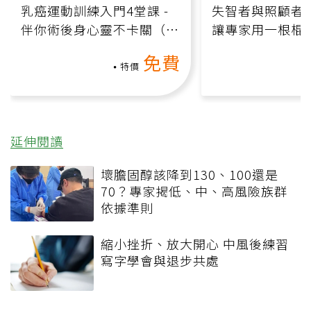
乳癌運動訓練入門4堂課 -
失智者與照顧者
伴你術後身心靈不卡關（線
讓專家用一根棍
上影音課）
何逆轉退化大腦
免費
課）
特價
延伸閱讀
壞膽固醇該降到130、100還是
70？專家揭低、中、高風險族群
依據準則
縮小挫折、放大開心 中風後練習
寫字學會與退步共處