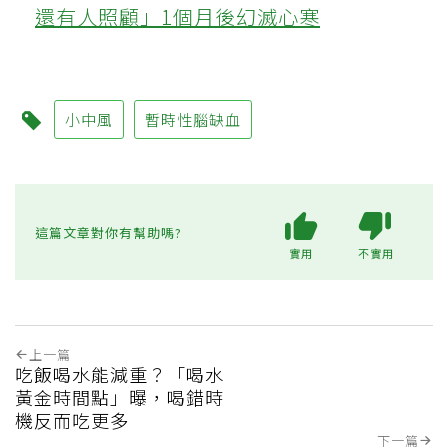
還有人照顧」1個月後幻滅心寒
小中風
暫時性腦缺血
這篇文章對你有幫助嗎?
實用
不實用
上一篇
吃飯喝水能減重？「喝水
黃金時間點」曝，喝錯時
機反而吃更多
下一篇