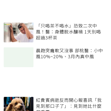
「只喝茶不喝水」恐致二次中
風！醫：身體脱水釀禍 1天別喝
超過3杯茶
晨跑突癱軟又沒事 部桃醫：小中
風10%~20%、3月內真中風
紅貴賓病逝反而開心報喜訊「我
見到那口子了」：見到她比什麼