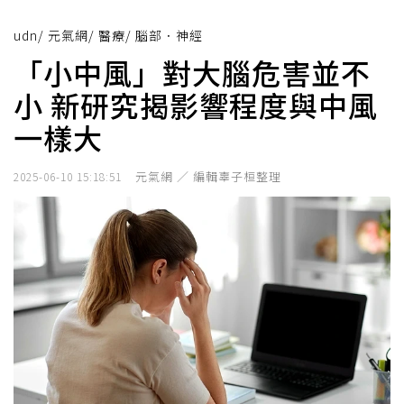
udn
/
元氣網
/
醫療
/
腦部．神經
「小中風」對大腦危害並不
小 新研究揭影響程度與中風
一樣大
元氣網 ／ 編輯辜子桓整理
2025-06-10 15:18:51