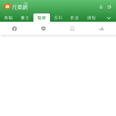
焦點
養生
醫療
百科
影音
課程
退休