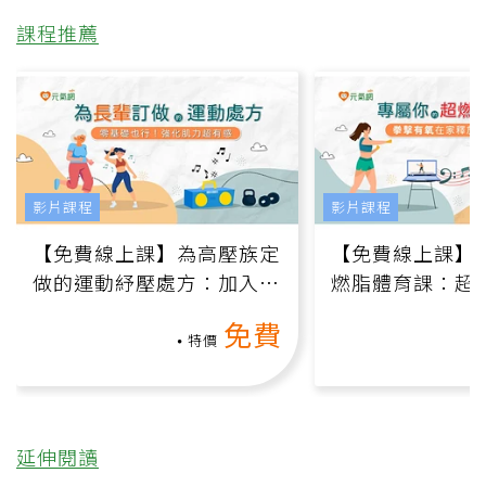
課程推薦
影片課程
影片課程
【免費線上課】為高壓族定
【免費線上課】
做的運動紓壓處方：加入行
燃脂體育課：超
動、增肌、互動元素，0基
氧」高壓族在家
免費
礎也能做！
負擔
特價
延伸閱讀