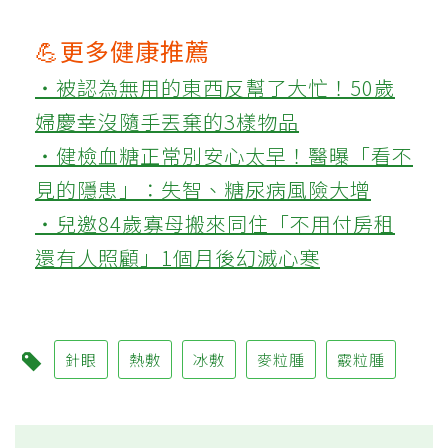
💪更多健康推薦
‧被認為無用的東西反幫了大忙！50歲
婦慶幸沒隨手丟棄的3樣物品
‧健檢血糖正常別安心太早！醫曝「看不
見的隱患」：失智、糖尿病風險大增
‧兒邀84歲寡母搬來同住「不用付房租
還有人照顧」1個月後幻滅心寒
針眼
熱敷
冰敷
麥粒腫
霰粒腫