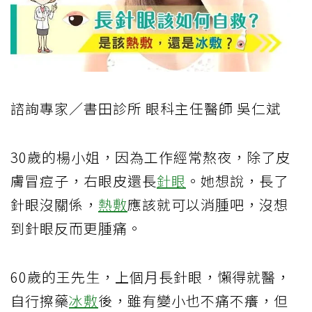
諮詢專家／書田診所 眼科主任醫師 吳仁斌
30歲的楊小姐，因為工作經常熬夜，除了皮
膚冒痘子，右眼皮還長
針眼
。她想說，長了
針眼沒關係，
熱敷
應該就可以消腫吧，沒想
到針眼反而更腫痛。
60歲的王先生，上個月長針眼，懶得就醫，
自行擦藥
冰敷
後，雖有變小也不痛不癢，但