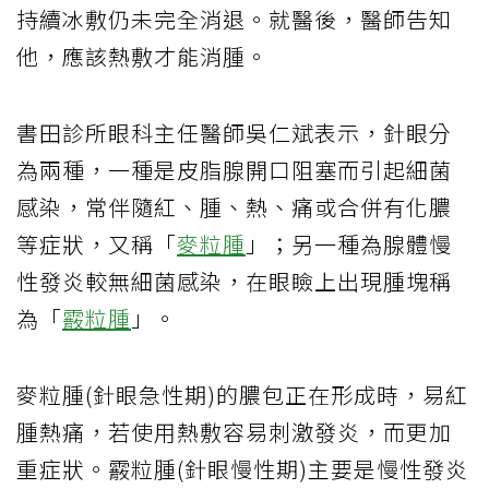
持續冰敷仍未完全消退。就醫後，醫師告知
他，應該熱敷才能消腫。
書田診所眼科主任醫師吳仁斌表示，針眼分
為兩種，一種是皮脂腺開口阻塞而引起細菌
感染，常伴隨紅、腫、熱、痛或合併有化膿
等症狀，又稱「
麥粒腫
」；另一種為腺體慢
性發炎較無細菌感染，在眼瞼上出現腫塊稱
為「
霰粒腫
」。
麥粒腫(針眼急性期)的膿包正在形成時，易紅
腫熱痛，若使用熱敷容易刺激發炎，而更加
重症狀。霰粒腫(針眼慢性期)主要是慢性發炎