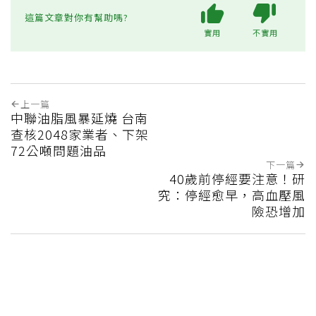
這篇文章對你有幫助嗎?
實用
不實用
上一篇
中聯油脂風暴延燒 台南
查核2048家業者、下架
72公噸問題油品
下一篇
40歲前停經要注意！研
究：停經愈早，高血壓風
險恐增加