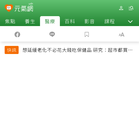
焦點
養生
醫療
百科
影音
課程
退休
想延緩老化不必花大錢吃保健品 研究：超市都買得
快訊
到的1便宜食品就可以