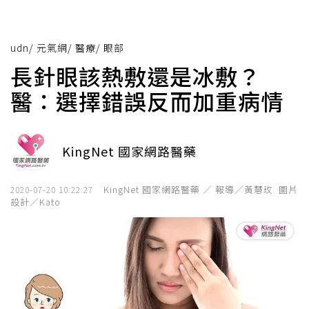
udn
/
元氣網
/
醫療
/
眼部
長針眼該熱敷還是冰敷？
醫：選擇錯誤反而加重病情
KingNet 國家網路醫藥
KingNet 國家網路醫藥 ／ 報導／黃慧玫 圖片
2020-07-20 10:22:27
設計／Kato