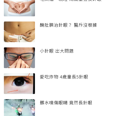
醃肚臍治針眼？ 醫斥沒根據
小針眼 出大問題
愛吃炸物 4歲童長5針眼
髒水噴傷眼睛 竟然長針眼