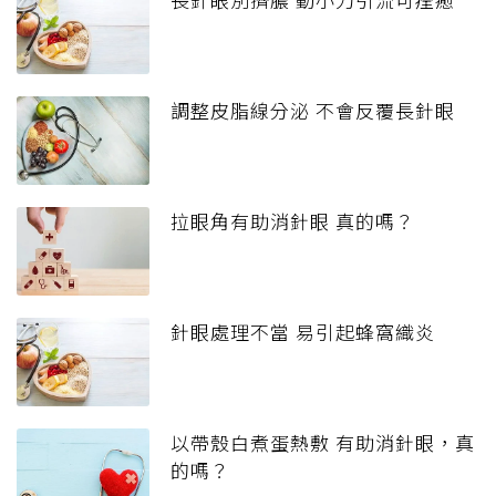
調整皮脂線分泌 不會反覆長針眼
拉眼角有助消針眼 真的嗎？
針眼處理不當 易引起蜂窩織炎
以帶殼白煮蛋熱敷 有助消針眼，真
的嗎？