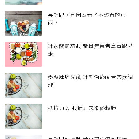
長針眼，是因為看了不該看的東
西？
針眼變熊貓眼 紫斑症患者烏青跟著
走
麥粒腫痛又癢 針刺治療配合茶飲調
理
抵抗力弱 眼睛易感染麥粒腫
長針眼別擠膿 動小刀引流可痊癒