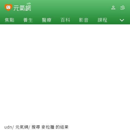
焦點
養生
醫療
百科
影音
課程
退休
udn
/
元氣網
/
搜尋 麥粒腫 的結果