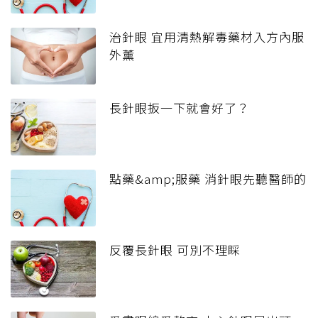
治針眼 宜用清熱解毒藥材入方內服
外薰
長針眼扳一下就會好了？
點藥&amp;服藥 消針眼先聽醫師的
反覆長針眼 可別不理睬