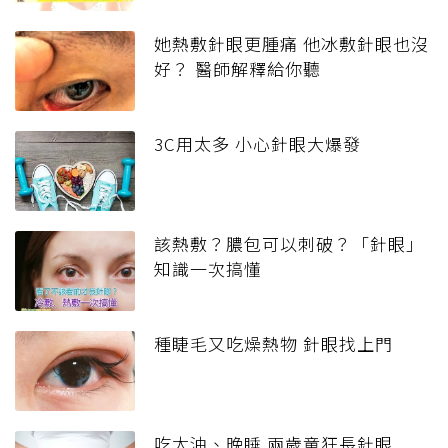
她熱敷針眼更腫痛 他冰敷針眼也沒
好？ 醫師解釋給你聽
3C用太多 小心針眼大爆發
該熱敷？膿包可以刺破？「針眼」
知識一次搞懂
種睫毛又吃燥熱物 針眼找上門
吃太油、晚睡 兩歲童狂長針眼