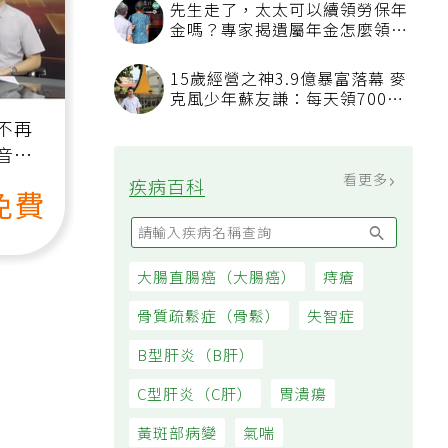
先生走了，太太可以續領勞保年
金嗎？專家揭遺屬年金怎麼領，
看順位還要看資格
15歲經營之神3.9億暴富落幕 麥
克風少年蘇友謙：每天領700元
過日子
不再
音
看更多
疾病百科
免費
大腸直腸癌（大腸癌）
痔瘡
骨質疏鬆症（骨鬆）
失智症
B型肝炎（B肝）
C型肝炎（C肝）
胃潰瘍