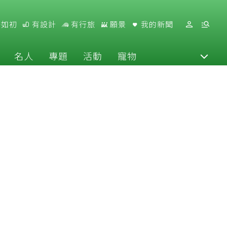
好如初
有設計
有行旅
願景
我的新聞
名人
專題
活動
寵物