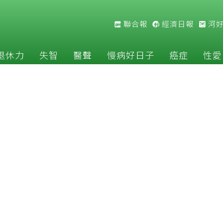
聯合報
經濟日報
河
退休力
失智
醫聲
慢病好日子
癌症
性愛