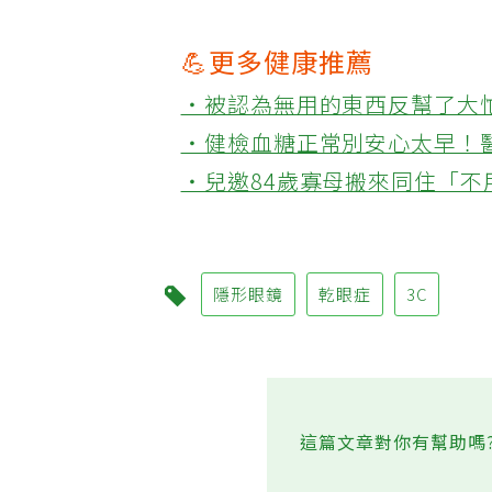
💪更多健康推薦
‧被認為無用的東西反幫了大
‧健檢血糖正常別安心太早！
‧兒邀84歲寡母搬來同住「
隱形眼鏡
乾眼症
3C
這篇文章對你有幫助嗎