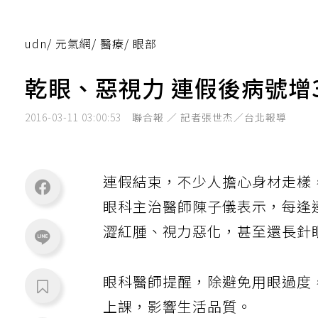
udn
/
元氣網
/
醫療
/
眼部
乾眼、惡視力 連假後病號增
2016-03-11 03:00:53
聯合報 ／ 記者張世杰／台北報導
連假結束，不少人擔心身材走樣
眼科主治醫師陳子儀表示，每逢
澀紅腫、視力惡化，甚至還長針
眼科醫師提醒，除避免用眼過度
上課，影響生活品質。