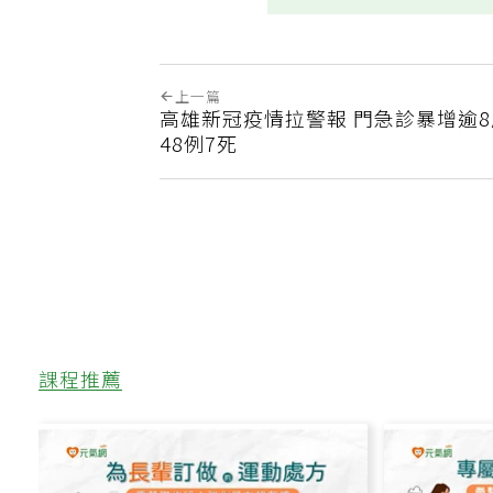
上一篇
高雄新冠疫情拉警報 門急診暴增逾
48例7死
課程推薦