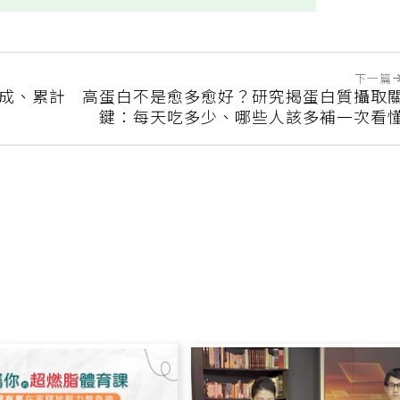
下一篇
8成、累計
高蛋白不是愈多愈好？研究揭蛋白質攝取
鍵：每天吃多少、哪些人該多補一次看