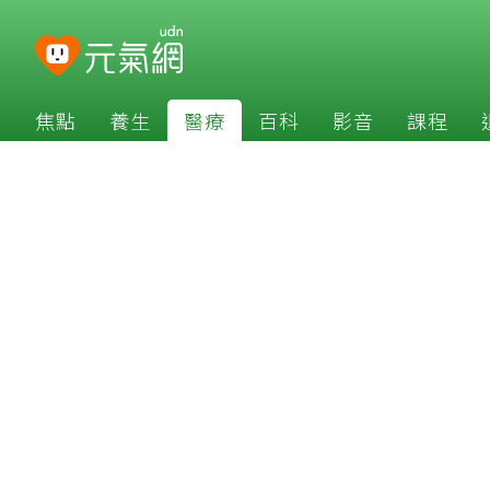
焦點
養生
醫療
百科
影音
課程