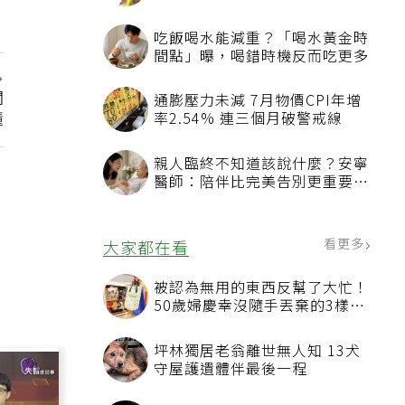
三高數值都正常了，為什麼還不
能停藥？
吃飯喝水能減重？「喝水黃金時
間點」曝，喝錯時機反而吃更多
關
通膨壓力未減 7月物價CPI年增
懂
率2.54% 連三個月破警戒線
親人臨終不知道該說什麼？安寧
醫師：陪伴比完美告別更重要，
4句話值得及早說出口
看更多
大家都在看
被認為無用的東西反幫了大忙！
50歲婦慶幸沒隨手丟棄的3樣物
品
坪林獨居老翁離世無人知 13犬
守屋護遺體伴最後一程