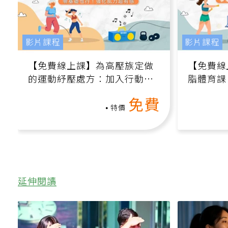
影片課程
影片課程
【免費線上課】為高壓族定做
【免費線
的運動紓壓處方：加入行動、
脂體育課
增肌、互動元素，0基礎也能
高壓族在
免費
做！
特價
延伸閱讀