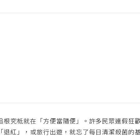
追根究柢就在「方便當隨便」。許多民眾連假狂
「退紅」，或旅行出遊，就忘了每日清潔殺菌的