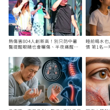
熱傷害804人創新高！別只防中暑
睡前喝水也
醫提醒眼睛也會曬傷、半夜痛醒是
慣 第1名
警訊