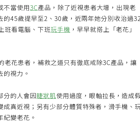
或不當使用
3C
產品，除了近視患者大增，出現老
的45歲提早至2、30歲，近兩年她分別收治過3
因上班看電腦、下班
玩手機
，早早就搭上「老花」
的老花患者，補救之道只有徹底戒除3C產品，讓
去的視力。
部分的人會因
睫狀肌
使用過度，眼軸拉長，造成
變成真近視；另有少部分體質特殊者，滑手機、
年紀變老花。