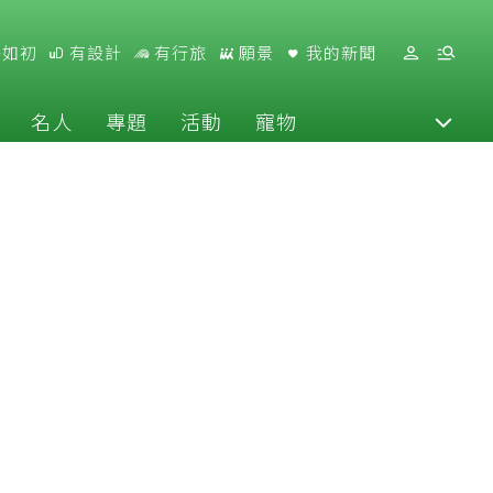
好如初
有設計
有行旅
願景
我的新聞
名人
專題
活動
寵物