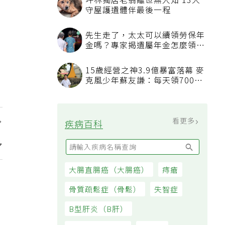
坪林獨居老翁離世無人知 13犬
守屋護遺體伴最後一程
先生走了，太太可以續領勞保年
金嗎？專家揭遺屬年金怎麼領，
看順位還要看資格
15歲經營之神3.9億暴富落幕 麥
克風少年蘇友謙：每天領700元
過日子
看更多
疾病百科
，
多
大腸直腸癌（大腸癌）
痔瘡
骨質疏鬆症（骨鬆）
失智症
B型肝炎（B肝）