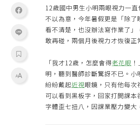
12歲國中男生小明兩眼視力一直
不以為意，今年暑假更是「除了
看不清楚，也沒辦法寫作業了」
敢再碰，兩個月後視力才恢復正
「我才12歲，怎麼會得
老花眼
！
明，聽到醫師診斷驚訝不已。小
紛紛戴起
近視
眼鏡，只有他每次
可以看到黑板字，回家打開課本
字體歪七扭八，因課業壓力變大