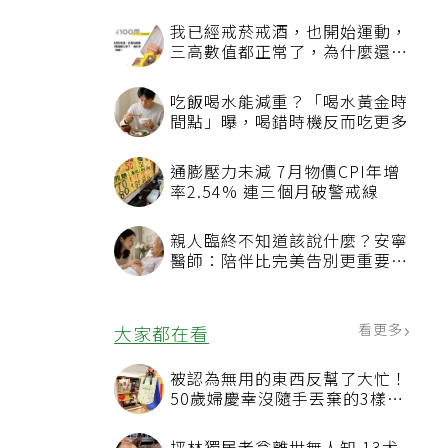
我已經戒菸戒酒，也開始運動，
三高數值都正常了，為什麼還不
能停藥？
吃飯喝水能減重？「喝水黃金時
間點」曝，喝錯時機反而吃更多
通膨壓力未減 7月物價CPI年增
率2.54% 連三個月破警戒線
親人臨終不知道該說什麼？安寧
醫師：陪伴比完美告別更重要，
4句話值得及早說出口
看更多
大家都在看
被認為無用的東西反幫了大忙！
50歲婦慶幸沒隨手丟棄的3樣物
品