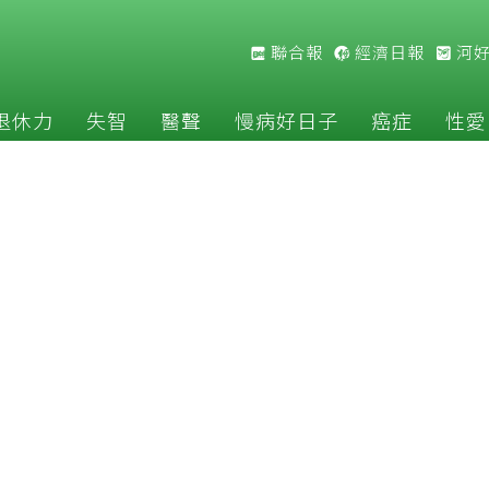
聯合報
經濟日報
河
退休力
失智
醫聲
慢病好日子
癌症
性愛