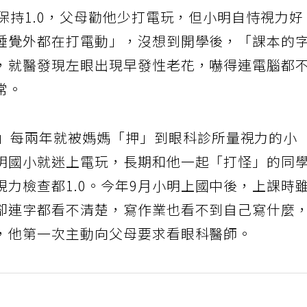
保持1.0，父母勸他少打電玩，但小明自恃視力好
睡覺外都在打電動」，沒想到開學後，「課本的
，就醫發現左眼出現早發性老花，嚇得連電腦都
常。
」每兩年就被媽媽「押」到眼科診所量視力的小
明國小就迷上電玩，長期和他一起「打怪」的同
視力檢查都1.0。今年9月小明上國中後，上課時
卻連字都看不清楚，寫作業也看不到自己寫什麼
，他第一次主動向父母要求看眼科醫師。