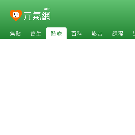
焦點
養生
醫療
百科
影音
課程