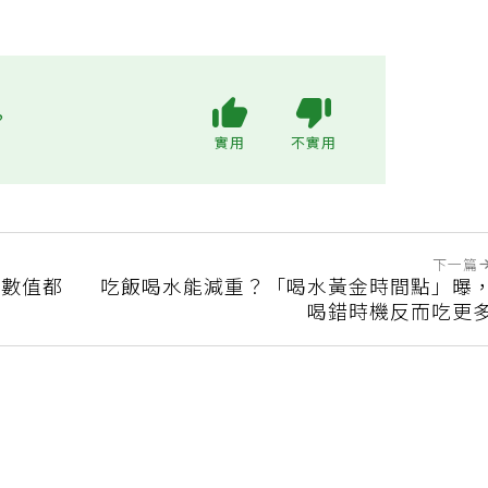
?
實用
不實用
下一篇
高數值都
吃飯喝水能減重？「喝水黃金時間點」曝
喝錯時機反而吃更