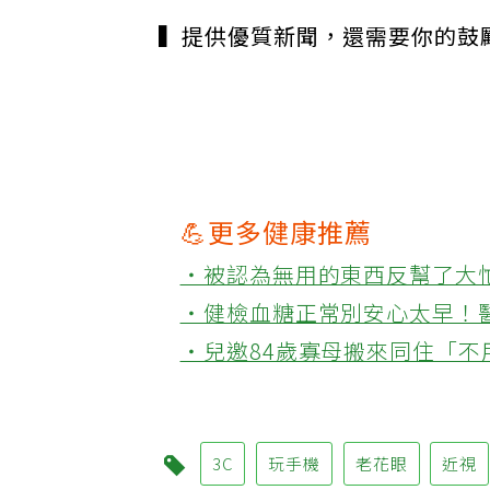
▍提供優質新聞，還需要你的鼓
💪更多健康推薦
‧被認為無用的東西反幫了大
‧健檢血糖正常別安心太早！
‧兒邀84歲寡母搬來同住「
3C
玩手機
老花眼
近視