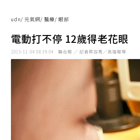
udn
/
元氣網
/
醫療
/
眼部
電動打不停 12歲得老花眼
2015-11-04 08:39:04
聯合報 ／ 記者蔡容喬／高雄報導