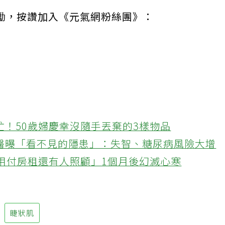
勵，按讚加入《元氣網粉絲團》：
忙！50歲婦慶幸沒隨手丟棄的3樣物品
醫曝「看不見的隱患」：失智、糖尿病風險大增
不用付房租還有人照顧」1個月後幻滅心寒
睫狀肌