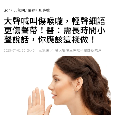
udn
/
元氣網
/
醫療
/
耳鼻喉
大聲喊叫傷喉嚨，輕聲細語
更傷聲帶！醫：需長時間小
聲說話，你應該這樣做！
元氣網 ／ 輔大醫院耳鼻喉科醫師胡皓淳
2025-07-01 10:09:45