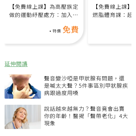
【免費線上課】為高壓族定
【免費線上課】
做的運動紓壓處方：加入行
燃脂體育課：超
動、增肌、互動元素，0基
氧」高壓族在家
免費
礎也能做！
負擔
特價
延伸閱讀
聲音變沙啞是甲狀腺有問題，還
是喊太大聲？5件事區別甲狀腺疾
病跟過度用嗓
說話越來越無力？聲音竟會出賣
你的年齡！醫揭「聲帶老化」4大
現象