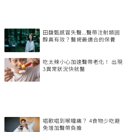
田馥甄感冒失聲...聲帶注射類固
醇真有效？醫揭最適合的保養
吃太辣小心加速聲帶老化！ 出現
3異常狀況快就醫
唱歌唱到喉嚨痛？ 4食物少吃避
免增加聲帶負擔