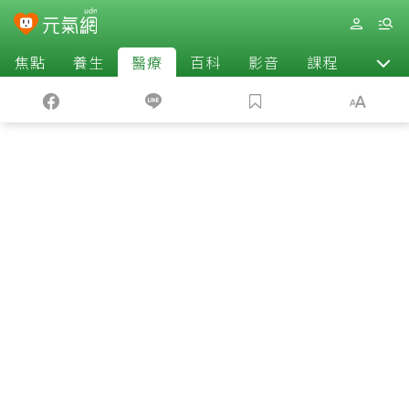
焦點
養生
醫療
百科
影音
課程
退休