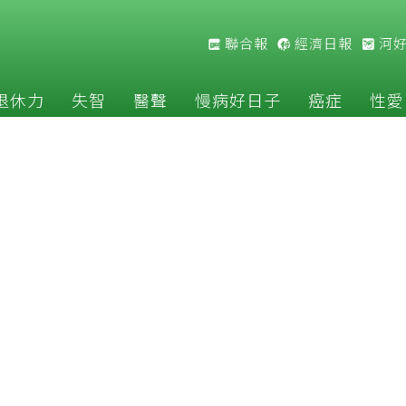
聯合報
經濟日報
河
退休力
失智
醫聲
慢病好日子
癌症
性愛