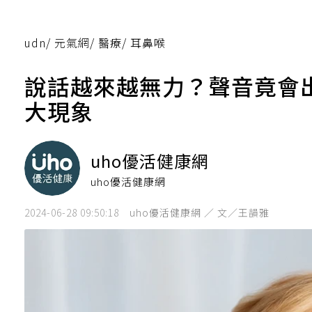
udn
/
元氣網
/
醫療
/
耳鼻喉
說話越來越無力？聲音竟會
大現象
uho優活健康網
uho優活健康網
2024-06-28 09:50:18
uho優活健康網 ／ 文／王韻雅