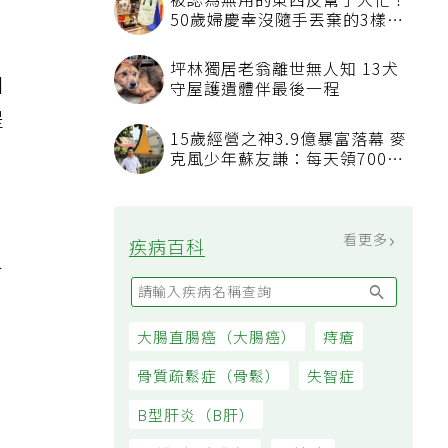
被認為無用的東西反幫了大忙！
50歲婦慶幸沒隨手丟棄的3樣物
品
坪林獨居老翁離世無人知 13犬
個
守屋護遺體伴最後一程
提
15歲經營之神3.9億暴富落幕 麥
克風少年蘇友謙：每天領700元
過日子
、
看更多
疾病百科
人
大腸直腸癌（大腸癌）
痔瘡
骨質疏鬆症（骨鬆）
失智症
B型肝炎（B肝）