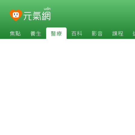
焦點
養生
醫療
百科
影音
課程