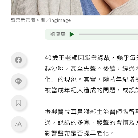
聲帶示意圖。圖／ingimage
聽健康
40歲王老師因職業緣故，幾乎
越沙啞，甚至失聲。後續，經過
化」的現象。其實，隨著年紀增
被當成年紀大造成的問題，或誤
振興醫院耳鼻喉部主治醫師張智
過，說話的多寡、發聲的習慣及
影響聲帶是否提早老化。