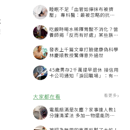
睡眠不足「血管如擰抹布被擠
壓」 專科醫：最被忽略的抗老
成
方法
吃飯時喝水稀釋胃酸不消化？營
在
養師揭「反而有好處」某些族群
才要禁
發表上千篇文章打臉健康偽科學
林慶順教授驚傳意外過世
45歲男存2千萬提早退休 接信用
卡公司通知「淚回職場」：有錢
也碰壁
看更多
大家都在看
電風扇滿是灰塵？家事達人教1
分鐘清潔法 多加一物還能防髒
汙附著