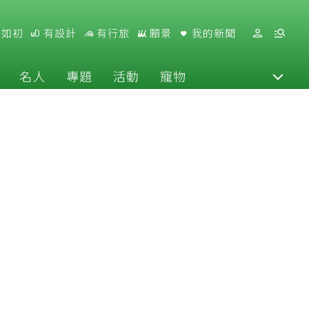
好如初
有設計
有行旅
願景
我的新聞
名人
專題
活動
寵物