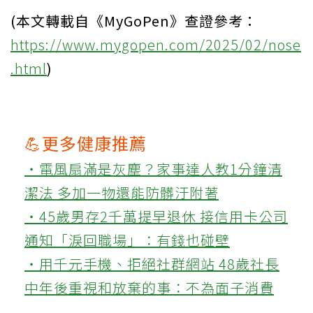
(本文轉載自《MyGoPen》查證參考：
https://www.mygopen.com/2025/02/nose
.html
)
💪更多健康推薦
‧電風扇滿是灰塵？家事達人教1分鐘清
潔法 多加一物還能防髒汙附著
‧45歲男存2千萬提早退休 接信用卡公司
通知「淚回職場」：有錢也碰壁
‧用千元手機、拒絕社群網站 48歲社長
中年後重視和放棄的事：不為面子消費