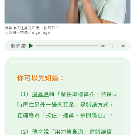
擤鼻涕按住鼻孔和另一側耳朵？
示意圖片來源／ingimage
聽健康
00:00
/
00:00
你可以先知道：
（1）
擤鼻涕
時「壓住單邊鼻孔、然後同
時壓住另外一邊的耳朵」是錯誤方式，
正確應為「按住一邊鼻、張開嘴巴」。
（2）傳言說「用力擤鼻涕」是錯誤資