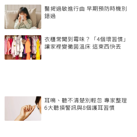
醫揭過敏進行曲 早期預防時機別
錯過
衣櫃常聞到霉味？「4個壞習慣」
讓家裡變黴菌溫床 這東西快丟
耳鳴、聽不清楚別輕忽 專家整理
6大聽損警訊與8個護耳習慣