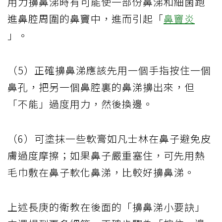
用力擤鼻涕時有可能使一部份鼻涕和細菌跑
進鼻腔周圍的鼻竇中，進而引起「
鼻竇炎
」。
（5）正確擤鼻涕應該先用一個手指按住一個
鼻孔，把另一個鼻腔裏的鼻涕擤出來，但
「不能」過度用力，然後換邊。
（6）可塗抹一些軟膏如凡士林在鼻子避免皮
膚過度摩擦；如果鼻子嚴重塞住，可先用熱
毛巾敷在鼻子軟化鼻涕，比較好擤鼻涕。
上述長庚的衛教在後面的「擤鼻涕小要訣」