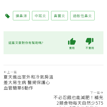
擤鼻涕
中耳炎
鼻竇炎
過敏性鼻炎
這篇文章對你有幫助嗎?
實用
不實用
上一篇
夏天進出室外和冷氣房溫
差大易生病 醫揭保護心
血管簡單6動作
下一篇
不必忍餓也能減肥！補充
2類食物每天自然少575