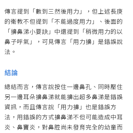
傳言提到「數到三然後用力」，但上述長庚
的衛教不但提到「不能過度用力」、後面的
「擤鼻涕小要訣」中還提到「稍微用力的以
鼻子呼氣」，可見傳言「用力擤」是錯誤說
法。
結論
總結而言，傳言說按住一邊鼻孔、同時壓住
另一邊耳朵擤鼻涕就能擤出超多鼻涕是錯誤
資訊，而且傳言說「用力擤」也是錯誤方
法，用錯誤的方式擤鼻涕不但可能造成中耳
炎、鼻竇炎，對鼻腔尚未發育完全的幼童而