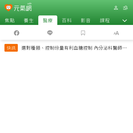
焦點
養生
醫療
百科
影音
課程
退休
選對種類、控制份量有利血糖控制 內分泌科醫師最
快訊
常吃的4種水果