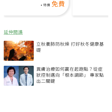
免費
負擔
特價
延伸閱讀
立秋養肺防秋燥 打好秋冬健康基
礎
異膚治療如何贏在起跑點？從症
狀控制邁向「根本調節」 專家點
出二關鍵