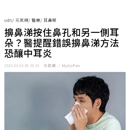
udn
/
元氣網
/
醫療
/
耳鼻喉
擤鼻涕按住鼻孔和另一側耳
朵？醫提醒錯誤擤鼻涕方法
恐釀中耳炎
元氣網 ／ MyGoPen
2025-03-03 09:30:15