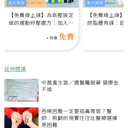
影片課程
影片課程
【免費線上課】為高壓族定
【免費線上課】
做的運動紓壓處方：加入行
燃脂體育課：超
動、增肌、互動元素，0基
氧」高壓族在家
免費
礎也能做！
負擔
特價
延伸閱讀
中風重生路╱遵醫囑服藥 健康金
不換
吞嚥困難一定要插鼻胃管？醫
師：照顧的現實往往比醫療選擇
更困難