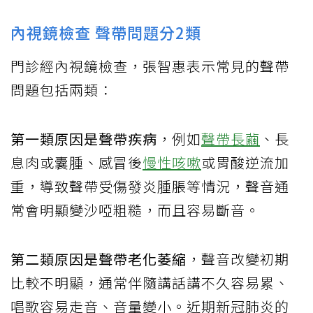
內視鏡檢查 聲帶問題分2類
門診經內視鏡檢查，張智惠表示常見的聲帶
問題包括兩類：
第一類原因是聲帶疾病
，例如
聲帶長繭
、長
息肉或囊腫、感冒後
慢性咳嗽
或胃酸逆流加
重，導致聲帶受傷發炎腫脹等情況，聲音通
常會明顯變沙啞粗糙，而且容易斷音。
第二類原因是聲帶老化萎縮
，聲音改變初期
比較不明顯，通常伴隨講話講不久容易累、
唱歌容易走音、音量變小。近期新冠肺炎的