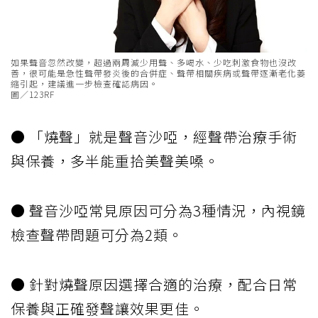
如果聲音忽然改變，超過兩周減少用聲、多喝水、少吃刺激食物也沒改
善，很可能是急性聲帶發炎後的合併症、聲帶相關疾病或聲帶逐漸老化萎
縮引起，建議進一步檢查確認病因。
圖／123RF
● 「燒聲」就是聲音沙啞，經聲帶治療手術
與保養，多半能重拾美聲美嗓。
● 聲音沙啞常見原因可分為3種情況，內視鏡
檢查聲帶問題可分為2類。
● 針對燒聲原因選擇合適的治療，配合日常
保養與正確發聲讓效果更佳。