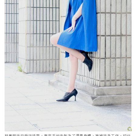
林美照近日受訪透露，當年手術失敗為了調養身體，推掉許多工作，初估