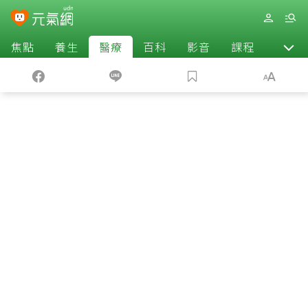
焦點
養生
醫療
百科
影音
課程
退休