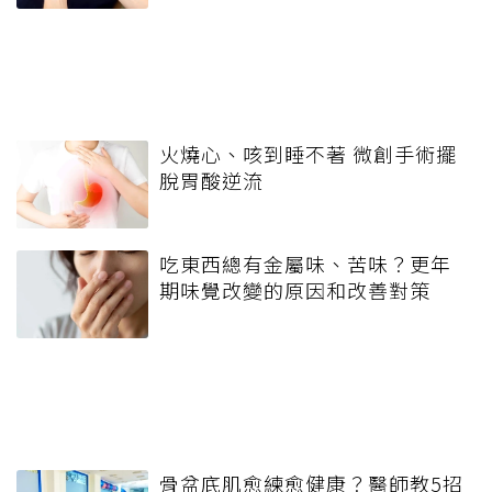
火燒心、咳到睡不著 微創手術擺
脫胃酸逆流
吃東西總有金屬味、苦味？更年
期味覺改變的原因和改善對策
骨盆底肌愈練愈健康？醫師教5招