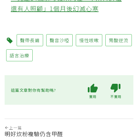
還有人照顧」1個月後幻滅心寒
聲帶長繭
聲音沙啞
慢性咳嗽
胃酸逆流
語言治療
這篇文章對你有幫助嗎?
實用
不實用
上一篇
明好炊粉複驗仍含甲醛