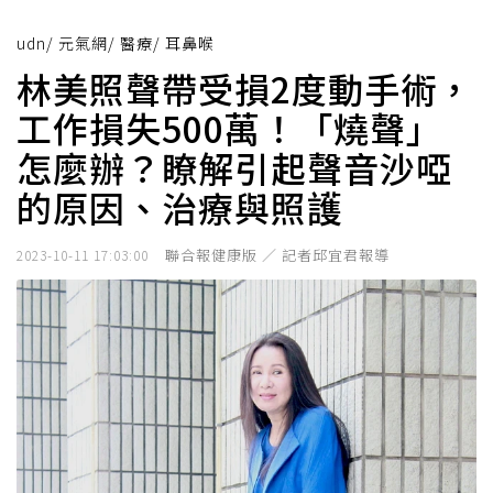
udn
/
元氣網
/
醫療
/
耳鼻喉
林美照聲帶受損2度動手術，
工作損失500萬！「燒聲」
怎麼辦？瞭解引起聲音沙啞
的原因、治療與照護
聯合報健康版 ／ 記者邱宜君報導
2023-10-11 17:03:00