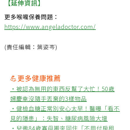
【延伸資訊】
更多喉嚨保養問題：
https://www.angeladoctor.com/
(責任編輯：葉姿岑)
💪更多健康推薦
‧被認為無用的東西反幫了大忙！50歲
婦慶幸沒隨手丟棄的3樣物品
‧健檢血糖正常別安心太早！醫曝「看不
見的隱患」：失智、糖尿病風險大增
‧兒邀84歲寡母搬來同住「不用付房租