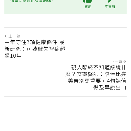
這篇文章對你有幫助嗎?
實用
不實用
上一篇
中年守住3項健康條件 最
新研究：可遠離失智症超
過10年
下一篇
親人臨終不知道該說什
麼？安寧醫師：陪伴比完
美告別更重要，4句話值
得及早說出口