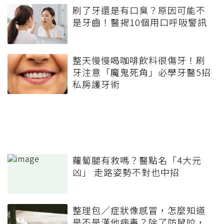
刷了牙還是有口臭？原因可能不
是牙齒！醫揭10個用口呼吸警訊
整天慢慢喝咖啡飲料很傷牙！刷
牙注意「魔鬼死角」必學牙醫5招
私房護牙術
蘿蔔腿有救嗎？醫點名「4大元
凶」 走路姿勢不對也中招
整理包／症狀像感冒，怎麼知道
是不是漢他病毒？除了防鼠咬，