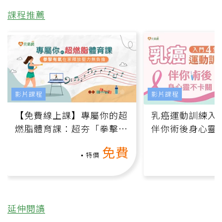
課程推薦
影片課程
影片課程
【免費線上課】專屬你的超
乳癌運動訓練入門
燃脂體育課：超夯「拳擊有
伴你術後身心靈
氧」高壓族在家釋放壓力無
上影音課）
免費
負擔
特價
延伸閱讀