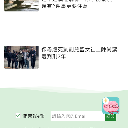
還有2件事更要注意
保母虐死剴剴兒盟女社工陳尚潔
遭判刑2年
健康報e報