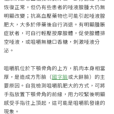
恢復正常，但仍有些患者的唾液腺腫大仍無
明顯改變；抗高血壓藥物也可能引起唾液腺
肥大，大多於停藥後自行消退。有明顯腫脹
症狀者，可自行輕壓按摩腺體，促使腺體排
空唾液，或咀嚼無糖口香糖，刺激唾液分
泌。
咀嚼肌位於下顎骨角的上方，肌肉本身相當
厚，是造成方形臉（
國字臉
或大餅臉）的主
要原因。自我檢測咀嚼肌肥大的方式，可將
手指放置下顎骨角的前緣，用力咬緊後明顯
感受手指往上頂起，這可能是咀嚼肌發達的
現象。