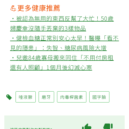
💪更多健康推薦
‧被認為無用的東西反幫了大忙！50歲
婦慶幸沒隨手丟棄的3樣物品
‧健檢血糖正常別安心太早！醫曝「看不
見的隱患」：失智、糖尿病風險大增
‧兒邀84歲寡母搬來同住「不用付房租
還有人照顧」1個月後幻滅心寒
唾液腺
磨牙
肉毒桿菌素
國字臉