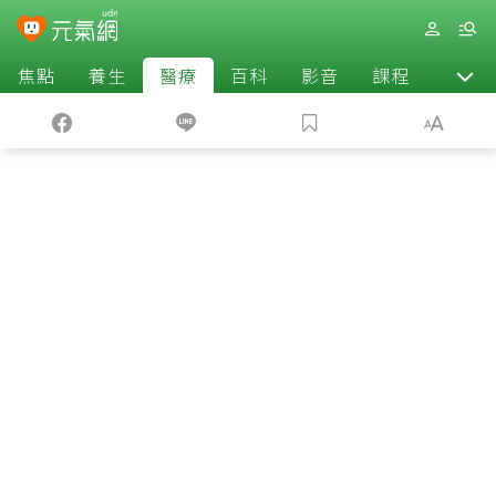
焦點
養生
醫療
百科
影音
課程
退休