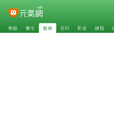
焦點
養生
醫療
百科
影音
課程