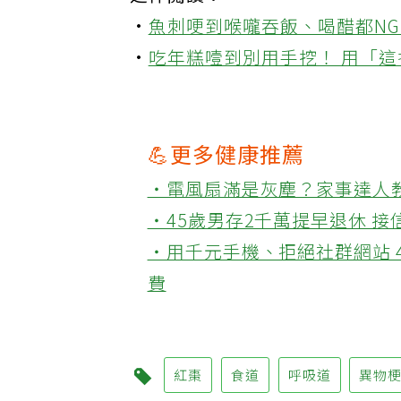
延伸閱讀：
·
魚刺哽到喉嚨吞飯、喝醋都NG
·
吃年糕噎到別用手挖！ 用「
💪更多健康推薦
‧電風扇滿是灰塵？家事達人
‧45歲男存2千萬提早退休 
‧用千元手機、拒絕社群網站 
費
紅棗
食道
呼吸道
異物