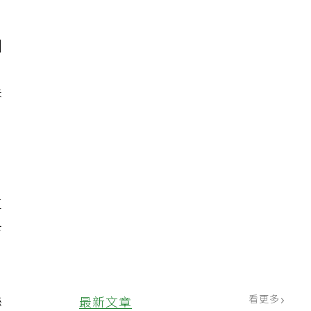
例
」
吞
立
卡
縣
看更多
最新文章