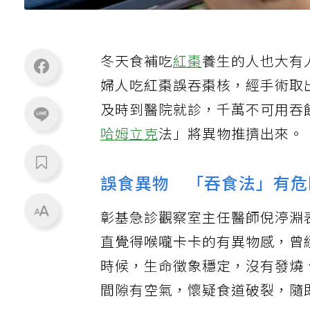
冬天食補吃
紅棗
養生的人也大有
婦人吃紅棗誤吞棗核，經手術取
及時到醫院就診，千萬不可用吞
哈姆立克
法」將異物推擠出來。
誤食異物 「吞食法」有危
彰基急診觀察室主任醫師倪渟淵
直覺得喉嚨卡卡的有異物感，曾
時候，生命徵象穩定，沒有發燒
間隙有空氣，懷疑食道破裂，隨