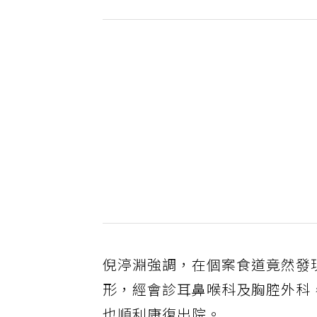
倪渟淵強調，在個案食道竟然發
形，經會診耳鼻喉科及胸腔外科