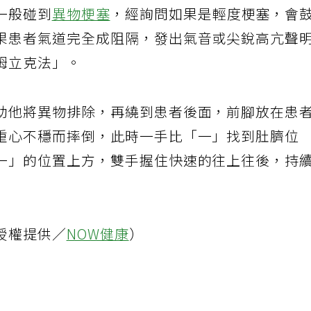
一般碰到
異物梗塞
，經詢問如果是輕度梗塞，會
果患者氣道完全成阻隔，發出氣音或尖銳高亢聲
姆立克法」。
助他將異物排除，再繞到患者後面，前腳放在患
重心不穩而摔倒，此時一手比「一」找到肚臍位
一」的位置上方，雙手握住快速的往上往後，持
授權提供／
NOW健康
）