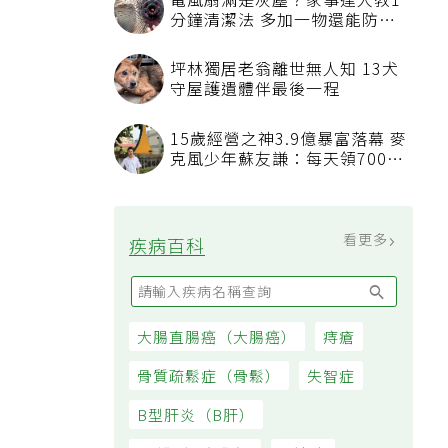
電風扇滿是灰塵？家事達人教1
分鐘清潔法 多加一物還能防髒
汙附著
坪林獨居老翁離世無人知 13犬
守屋護遺體伴最後一程
15歲經營之神3.9億暴富落幕 麥
克風少年蘇友謙：每天領700元
過日子
看更多
疾病百科
大腸直腸癌（大腸癌）
痔瘡
骨質疏鬆症（骨鬆）
失智症
B型肝炎（B肝）