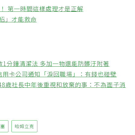
！ 第一時間這樣處理才是正解
這招」才能救命
教1分鐘清潔法 多加一物還能防髒汙附著
接信用卡公司通知「淚回職場」：有錢也碰壁
48歲社長中年後重視和放棄的事：不為面子消
梗塞
哈姆立克