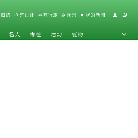
好如初
有設計
有行旅
願景
我的新聞
名人
專題
活動
寵物