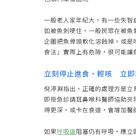
也順利康復出院。
一般老人家年紀大，有一些失智
如被魚刺哽住，一般民眾在被魚
企圖把魚骨頭軟化溶蝕掉，或是
食法」實際上有危險，很可能讓
立刻停止進食、輕咳 立即
倪渟淵指出，正確的處理方是立
即掛急診請耳鼻喉科醫師協助夾
得更深，或卡在食道，會增加醫
如果
呼吸道
阻塞仍有呼吸，應立