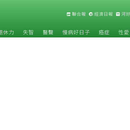
聯合報
經濟日報
河
退休力
失智
醫聲
慢病好日子
癌症
性愛