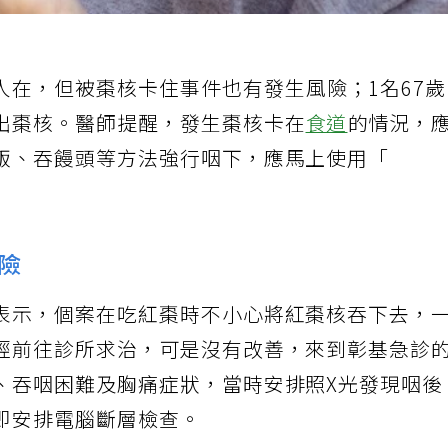
人在，但被棗核卡住事件也有發生風險；1名67
出棗核。醫師提醒，發生棗核卡在
食道
的情況，
飯、吞饅頭等方法強行咽下，應馬上使用「
險
表示，個案在吃紅棗時不小心將紅棗核吞下去，
經前往診所求治，可是沒有改善，來到彰基急診
、吞咽困難及胸痛症狀，當時安排照X光發現咽後
即安排電腦斷層檢查。