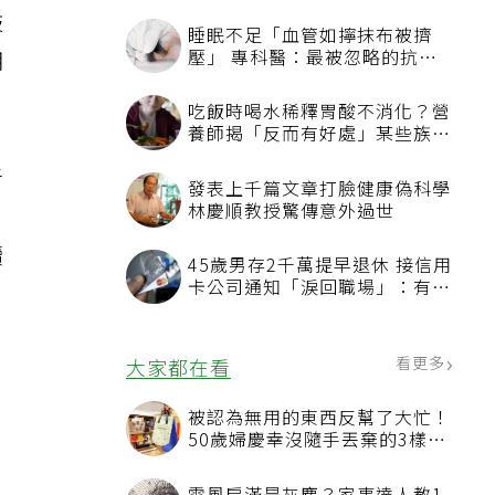
鼓
睡眠不足「血管如擰抹布被擠
壓」 專科醫：最被忽略的抗老
明
方法
吃飯時喝水稀釋胃酸不消化？營
養師揭「反而有好處」某些族群
才要禁
者
發表上千篇文章打臉健康偽科學
林慶順教授驚傳意外過世
續
45歲男存2千萬提早退休 接信用
卡公司通知「淚回職場」：有錢
也碰壁
看更多
大家都在看
被認為無用的東西反幫了大忙！
50歲婦慶幸沒隨手丟棄的3樣物
品