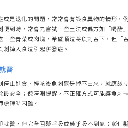
症或是退化的問題，常常會有誤食異物的情形，
刺哽到時，常會先嘗試一些土法或偏方如「喝醋
吃一些青菜或肉塊，希望順道將魚刺吞下，但「
魚刺掉入食道引起併發症。
就醫
刻停止進食、輕咳後魚刺還是掉不出來，就應該
除最安全；倪渟淵提醒，不正確方式可能讓魚刺
師處理時困難。
即就醫，但完全阻礙呼吸或幾乎吸不到氣；彰化