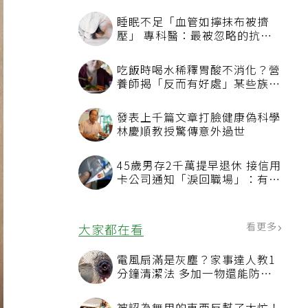
睡眠不足「血管如擰抹布被擠
壓」 專科醫：最被忽略的抗老
方法
吃飯時喝水稀釋胃酸不消化？營
養師揭「反而有好處」某些族群
才要禁
發表上千篇文章打臉健康偽科學
林慶順教授驚傳意外過世
45歲男存2千萬提早退休 接信用
卡公司通知「淚回職場」：有錢
也碰壁
看更多
大家都在看
電風扇滿是灰塵？家事達人教1
分鐘清潔法 多加一物還能防髒
汙附著