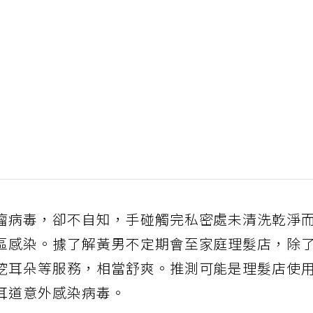
瘤病毒，卻不自知，手碰觸完私密處未清洗乾淨
區感染。據了解黃男不定期會至家庭理髮店，除
挖耳朵等服務，相當舒爽。推測可能是理髮店使
耳道意外感染病毒。