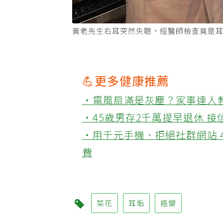
黃老先生右耳突然失聰，經醫師檢查竟是
💪更多健康推薦
‧電風扇滿是灰塵？家事達人
‧45歲男存2千萬提早退休 
‧用千元手機、拒絕社群網站 
費
菜花
耳垢
癌變