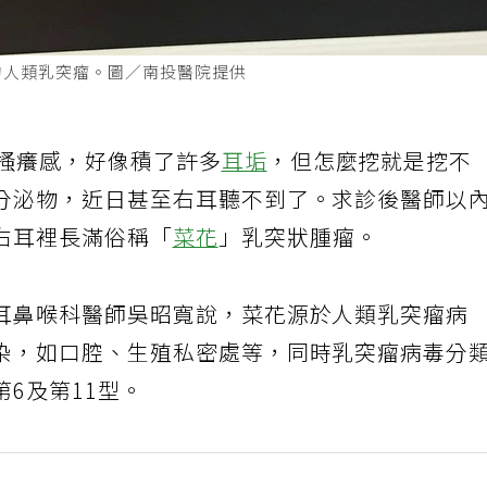
的人類乳突瘤。圖／南投醫院提供
有搔癢感，好像積了許多
耳垢
，但怎麼挖就是挖不
分泌物，近日甚至右耳聽不到了。求診後醫師以
右耳裡長滿俗稱「
菜花
」乳突狀腫瘤。
耳鼻喉科醫師吳昭寬說，菜花源於人類乳突瘤病
染，如口腔、生殖私密處等，同時乳突瘤病毒分
6及第11型。