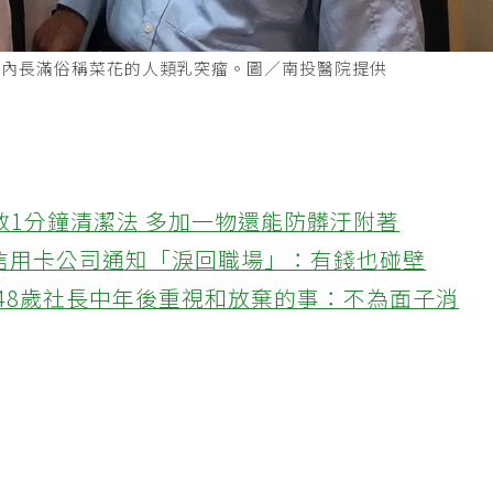
耳內長滿俗稱菜花的人類乳突瘤。圖／南投醫院提供
教1分鐘清潔法 多加一物還能防髒汙附著
接信用卡公司通知「淚回職場」：有錢也碰壁
48歲社長中年後重視和放棄的事：不為面子消