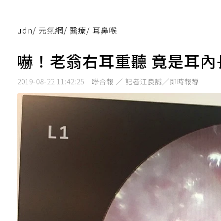
udn
/
元氣網
/
醫療
/
耳鼻喉
嚇！老翁右耳重聽 竟是耳內
2019-08-22 11:42:25
聯合報 ／ 記者江良誠╱即時報導