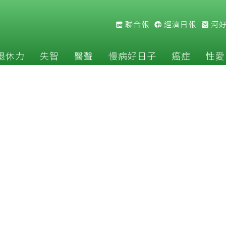
聯合報
經濟日報
河
退休力
失智
醫聲
慢病好日子
癌症
性愛