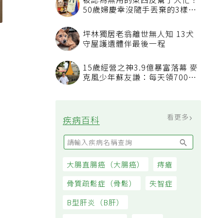
被認為無用的東西反幫了大忙！
50歲婦慶幸沒隨手丟棄的3樣物
品
坪林獨居老翁離世無人知 13犬
守屋護遺體伴最後一程
15歲經營之神3.9億暴富落幕 麥
克風少年蘇友謙：每天領700元
過日子
看更多
疾病百科
大腸直腸癌（大腸癌）
痔瘡
骨質疏鬆症（骨鬆）
失智症
B型肝炎（B肝）