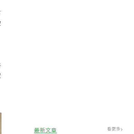
右
被
，
。
醫
眾
，
看更多
最新文章