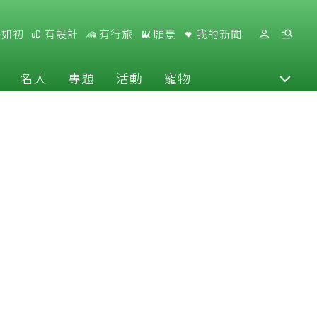
好如初
有設計
有行旅
願景
我的新聞
名人
專題
活動
寵物