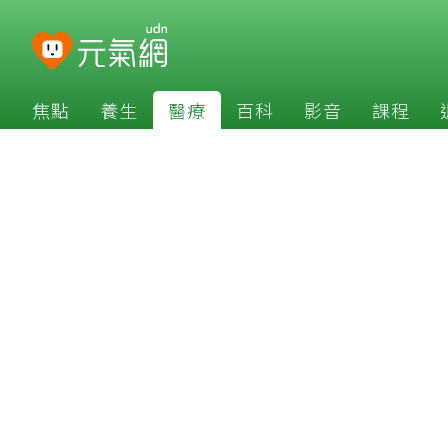
焦點
養生
醫療
百科
影音
課程