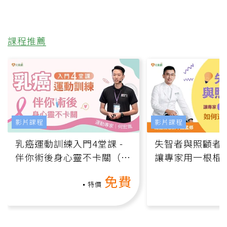
課程推薦
影片課程
影片課程
乳癌運動訓練入門4堂課 -
失智者與照顧者
伴你術後身心靈不卡關（線
讓專家用一根棍
上影音課）
何逆轉退化大腦
免費
課）
特價