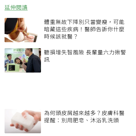
延伸閱讀
體重無故下降別只當變瘦，可能
暗藏這些疾病！醫師告訴你什麼
時候該就醫？
聽損增失智風險 長輩量六力揪警
訊
為何頭皮屑越來越多？皮膚科醫
提醒：別用肥皂、沐浴乳洗頭