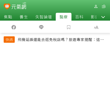
焦點
養生
失智論壇
醫療
百科
影音
飛機延誤還能去逛免稅店嗎？旅遊專家提醒：這個
快訊
時間最好別離開登機門