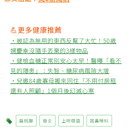
💪更多健康推薦
‧被認為無用的東西反幫了大忙！50歲
婦慶幸沒隨手丟棄的3樣物品
‧健檢血糖正常別安心太早！醫曝「看不
見的隱患」：失智、糖尿病風險大增
‧兒邀84歲寡母搬來同住「不用付房租
還有人照顧」1個月後幻滅心寒
扁桃腺
發炎
上呼吸道
耳鼻喉科