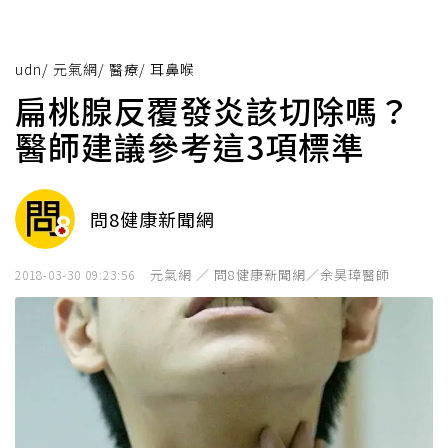
udn
/
元氣網
/
醫療
/
耳鼻喉
扁桃腺反覆發炎該切除嗎？
醫師建議參考這3項標準
問8健康新聞網
元氣網 ／ 問8健康新聞網／余昊璋醫師
2018-03-30 09:23:56