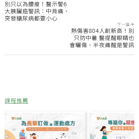
別只以為腰痠！醫示警6
大胰臟癌警訊：中背痛、
突發糖尿病都要小心
下一篇
熱傷害804人創新高！別
只防中暑 醫提醒眼睛也
會曬傷、半夜痛醒是警訊
課程推薦