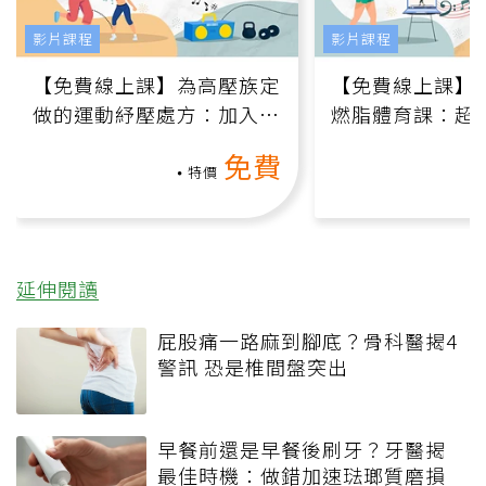
影片課程
影片課程
【免費線上課】為高壓族定
【免費線上課】
做的運動紓壓處方：加入行
燃脂體育課：超
動、增肌、互動元素，0基
氧」高壓族在家
免費
礎也能做！
負擔
特價
延伸閱讀
屁股痛一路麻到腳底？骨科醫揭4
警訊 恐是椎間盤突出
早餐前還是早餐後刷牙？牙醫揭
最佳時機：做錯加速琺瑯質磨損