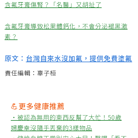
含氟牙膏傷腎？「名醫」又胡扯了
含氟牙膏導致松果體鈣化，不會分泌褪黑激
素？
原文：
台灣自來水沒加氟，提供免費塗氟
責任編輯：辜子桓
💪更多健康推薦
‧被認為無用的東西反幫了大忙！50歲
婦慶幸沒隨手丟棄的3樣物品