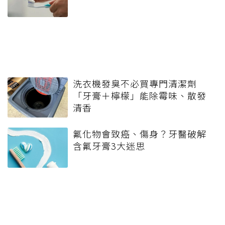
洗衣機發臭不必買專門清潔劑
「牙膏＋檸檬」能除霉味、散發
清香
氟化物會致癌、傷身？牙醫破解
含氟牙膏3大迷思