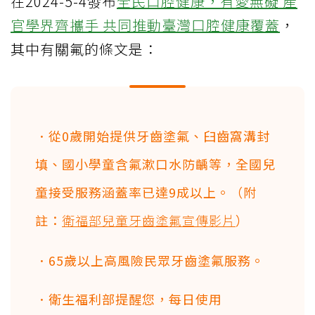
在2024-5-4發布
全民口腔健康，有愛無礙 產
官學界齊攜手 共同推動臺灣口腔健康覆蓋
，
其中有關氟的條文是：
．從0歲開始提供牙齒塗氟、臼齒窩溝封
填、國小學童含氟漱口水防齲等，全國兒
童接受服務涵蓋率已達9成以上。（附
註：
衛福部兒童牙齒塗氟宣傳影片
）
．65歲以上高風險民眾牙齒塗氟服務。
．衛生福利部提醒您，每日使用