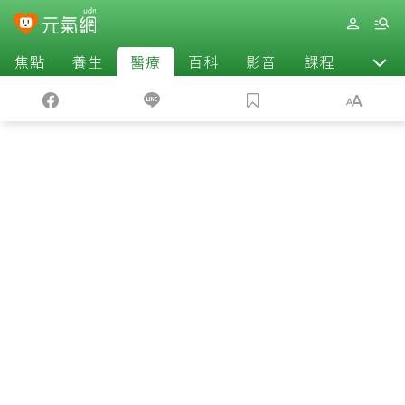
焦點
養生
醫療
百科
影音
課程
退休