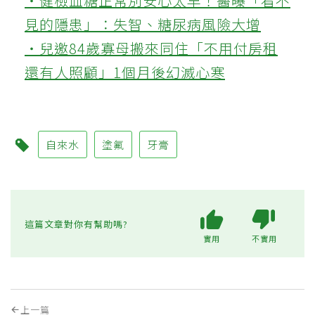
‧健檢血糖正常別安心太早！醫曝「看不
見的隱患」：失智、糖尿病風險大增
‧兒邀84歲寡母搬來同住「不用付房租
還有人照顧」1個月後幻滅心寒
自來水
塗氟
牙膏
這篇文章對你有幫助嗎?
實用
不實用
上一篇