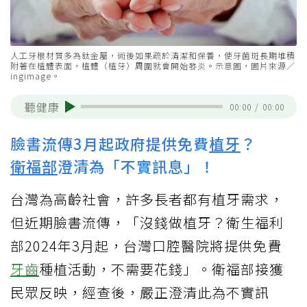
人工牙根材質多為鈦金屬，術後如果疏於清潔和保養，使牙菌斑長期堆積
附著在植體表面，植體（植牙）周圍就會開始發炎。示意圖，圖片來源／
ingimage。
聽健康
00:00
/
00:00
臉書流傳3月起政府提供免費
植牙
？
衛福部
澄清為「不實訊息」！
台灣為高齡社會，許多長者都有植牙需求，
但近期臉書流傳，「沒錢做植牙？衛生福利
部2024年3月起，台灣口腔醫院將提供免費
牙齒
種植活動，不需要花錢」。衛福部接獲
民眾反映，經查後，嚴正澄清此為不實訊