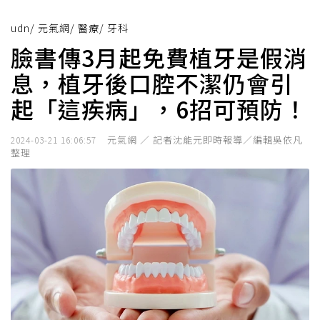
udn
/
元氣網
/
醫療
/
牙科
臉書傳3月起免費植牙是假消
息，植牙後口腔不潔仍會引
起「這疾病」，6招可預防！
元氣網 ／ 記者沈能元即時報導／編輯吳依凡
2024-03-21 16:06:57
整理