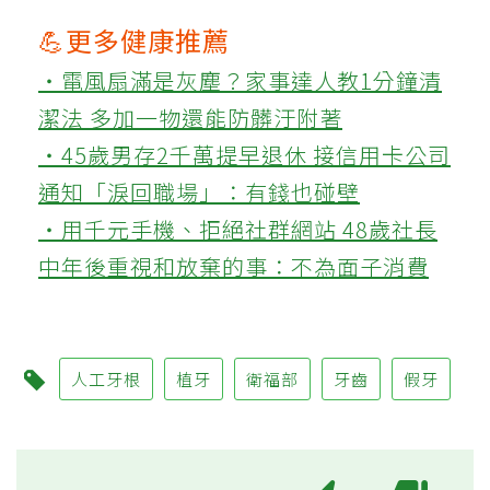
💪更多健康推薦
‧電風扇滿是灰塵？家事達人教1分鐘清
潔法 多加一物還能防髒汙附著
‧45歲男存2千萬提早退休 接信用卡公司
通知「淚回職場」：有錢也碰壁
‧用千元手機、拒絕社群網站 48歲社長
中年後重視和放棄的事：不為面子消費
人工牙根
植牙
衛福部
牙齒
假牙