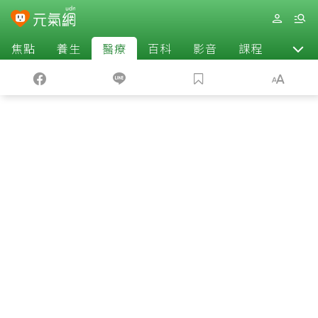
焦點
養生
醫療
百科
影音
課程
退休