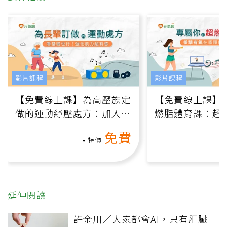
影片課程
影片課程
【免費線上課】為高壓族定
【免費線上課】
做的運動紓壓處方：加入行
燃脂體育課：超
動、增肌、互動元素，0基
氧」高壓族在家
免費
礎也能做！
負擔
特價
延伸閱讀
許金川／大家都會AI，只有肝臟