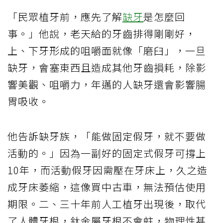
「民眾植牙前，應先了解
缺牙
是怎麼回
事。」他說，老天給的牙齒排得剛剛好，
上、下牙形成的咀嚼面就像「磨臼」，一旦
缺牙，會塞東西且造成其他牙齒損耗，除影
響美觀、咀嚼力，年邁的人缺牙還會影響腸
胃吸收。
他告訴缺牙族，「能做固定假牙，就不要做
活動的。」因為一副好的固定式假牙可撐上
10年，而活動假牙因需壓在牙床上，久之造
成牙床萎縮，這像買中古車，無法預估使用
期限。二、三十年前人工植牙出現後，取代
了人體牙根，鈦金屬牙根不會蛀，物理性甚