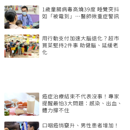
1歲童腸病毒高燒39度 睡覺突抖
如「被電到」…醫師揪重症警訊
用行動支付加速大腦退化？超市
買菜堅持2件事 助健腦、延緩老
化
癌症治療結束不代表沒事！專家
提醒最怕3大問題：感染、出血、
體力撐不住
口咽癌悄竄升、男性患者增加！