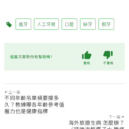
植牙
人工牙根
口腔
缺牙
假牙
這篇文章對你有幫助嗎?
實用
不實用
上一篇
不同年齡吊單槓要撐多
久？教練曝各年齡參考值
握力也是健康指標
下一篇
海外旅遊生病 怎麼辦？
／猛嗑海鮮椰子水 腹痛