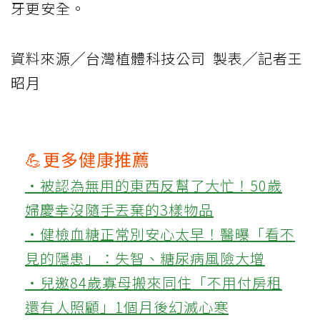
牙更安全。
資料來源╱台灣植體科技公司 製表╱記者王
昭月
💪更多健康推薦
‧被認為無用的東西反幫了大忙！50歲
婦慶幸沒隨手丟棄的3樣物品
‧健檢血糖正常別安心太早！醫曝「看不
見的隱患」：失智、糖尿病風險大增
‧兒邀84歲寡母搬來同住「不用付房租
還有人照顧」1個月後幻滅心寒