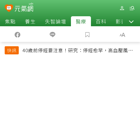
焦點
養生
失智論壇
醫療
百科
影音
40歲前停經要注意！研究：停經愈早，高血壓風險
快訊
恐增加