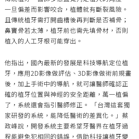
一旦偏差而影響咬合，植體就有斷裂風險。
且傳統植牙需打開齒槽後再判斷是否補骨；
鼻竇骨若太薄，植牙前也需先填骨材，否則
植入的人工牙根可能穿出。
他指出，國內最新的發展是科技導航定位植
牙，應用2D影像做評估、3D影像做術前規畫
後，加上手術中的導航，就可讓醫師確認正
確的植牙位置與神經的安全距離，萬一植偏
了，系統還會指引醫師修正。 「台灣這套獨
家研發的系統，能降低醫術的差異化。」蔡
政峰說，開發系統主要希望牙醫界在植牙過
程能避免犯相同的錯誤，借助科技讓植牙變