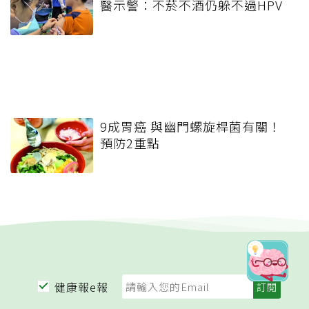
醫示警：不菸不酒仍躲不過HPV
9成胃癌 與幽門螺旋桿菌有關！
預防2重點
健康報e報