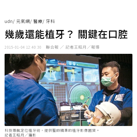
udn
/
元氣網
/
醫療
/
牙科
幾歲還能植牙？ 關鍵在口腔
聯合報 ／ 記者王昭月／報導
2015-01-04 12:40:30
科技導航定位植牙術，提供醫師精準的植牙影像圖資。
記者王昭月／攝影