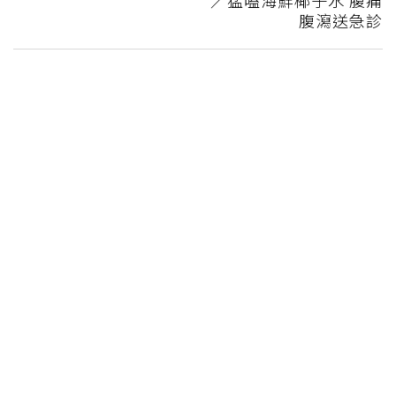
腹瀉送急診