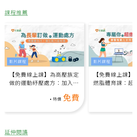
課程推薦
影片課程
影片課程
【免費線上課】為高壓族定
【免費線上課】
做的運動紓壓處方：加入行
燃脂體育課：超
動、增肌、互動元素，0基
氧」高壓族在家
免費
礎也能做！
負擔
特價
延伸閱讀