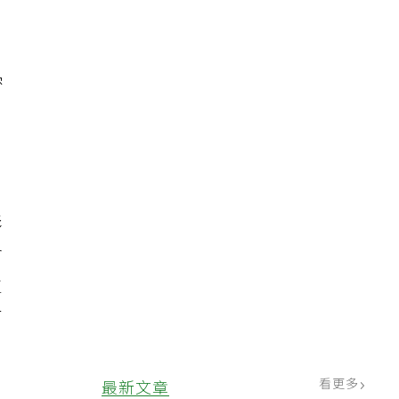
密
影
會
生
有
看更多
最新文章