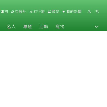
好如初
有設計
有行旅
願景
我的新聞
名人
專題
活動
寵物