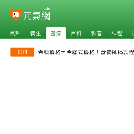
焦點
養生
醫療
百科
影音
課程
希臘優格≠希臘式優格！營養師揭製程
快訊