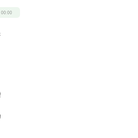
/
00:00
牙
，
變
，
動