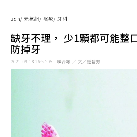
udn
/
元氣網
/
醫療
/
牙科
缺牙不理， 少1顆都可能整
防掉牙
2021-09-18 16:57:05
聯合報 ／ 文／鍾碧芳