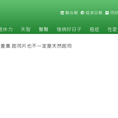
聯合報
經濟日報
河
退休力
失智
醫聲
慢病好日子
癌症
性愛
差異 起司片也不一定是天然起司