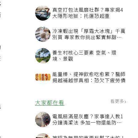
移
真空打包法風靡社群？專家揭4
而
大隱形地獄：托運恐超重
冷凍蝦出現「厚霜大冰塊」千萬
別買 專家教你挑出緊實鮮甜蝦
子
的
養生村核心三要素 空氣、環
在
境、景觀
能量棒、提神飲愈吃愈累？醫師
揭越補越慘真相：恐欠下疲勞債
看更多
大家都在看
能
電風扇滿是灰塵？家事達人教1
分鐘清潔法 多加一物還能防髒
汙附著