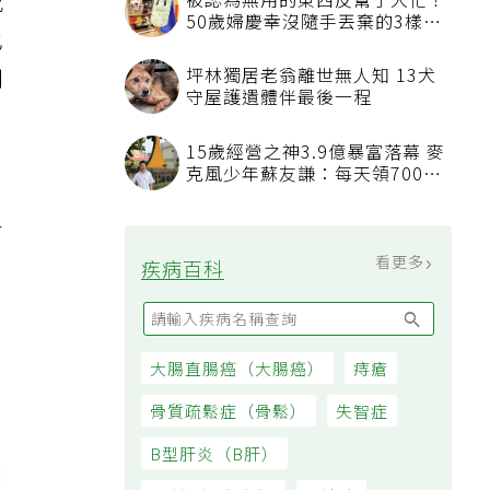
或
被認為無用的東西反幫了大忙！
50歲婦慶幸沒隨手丟棄的3樣物
也
品
則
坪林獨居老翁離世無人知 13犬
守屋護遺體伴最後一程
，
15歲經營之神3.9億暴富落幕 麥
克風少年蘇友謙：每天領700元
過日子
有
看更多
疾病百科
大腸直腸癌（大腸癌）
痔瘡
骨質疏鬆症（骨鬆）
失智症
B型肝炎（B肝）