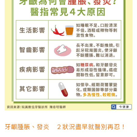
牙齦腫脹、發炎 ２狀況盡早就醫別再忍！