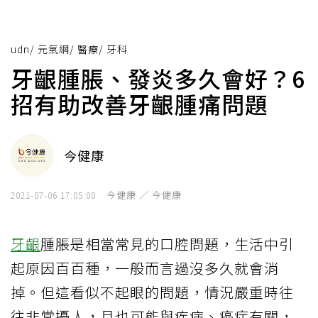
udn
/
元氣網
/
醫療
/
牙科
牙齦腫脹、發炎多久會好？6
招有助改善牙齦腫痛問題
今健康
今健康 ／ 今健康
2021-07-06 17:05:00
牙齦
腫脹是相當常見的口腔問題，生活中引
起原因百百種，一般而言過沒多久就會消
掉。但這看似不起眼的問題，情況嚴重時往
往非常擾人，且也可能與疾病、癌症有關，