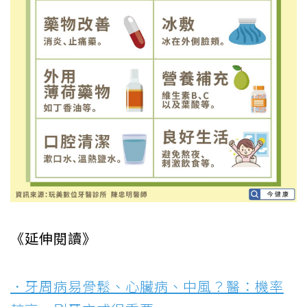
《延伸閱讀》
．牙周病易骨鬆、心臟病、中風？醫：機率