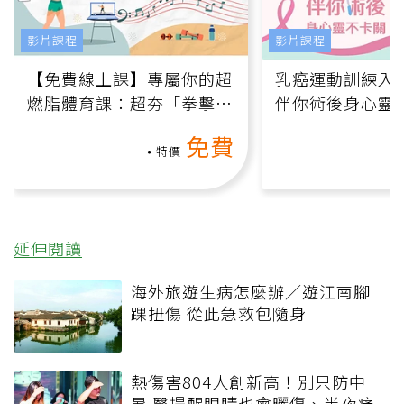
影片課程
影片課程
【免費線上課】專屬你的超
乳癌運動訓練入門
燃脂體育課：超夯「拳擊有
伴你術後身心靈
氧」高壓族在家釋放壓力無
上影音課）
免費
負擔
特價
延伸閱讀
海外旅遊生病怎麼辦／遊江南腳
踝扭傷 從此急救包隨身
熱傷害804人創新高！別只防中
暑 醫提醒眼睛也會曬傷、半夜痛