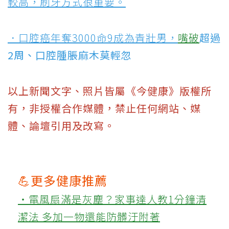
較高，刷牙方式很重要。
．口腔癌年奪3000命9成為青壯男，
嘴破
超過
2周、口腔腫脹麻木莫輕忽
以上新聞文字、照片皆屬《今健康》版權所
有，非授權合作媒體，禁止任何網站、媒
體、論壇引用及改寫。
💪更多健康推薦
‧電風扇滿是灰塵？家事達人教1分鐘清
潔法 多加一物還能防髒汙附著