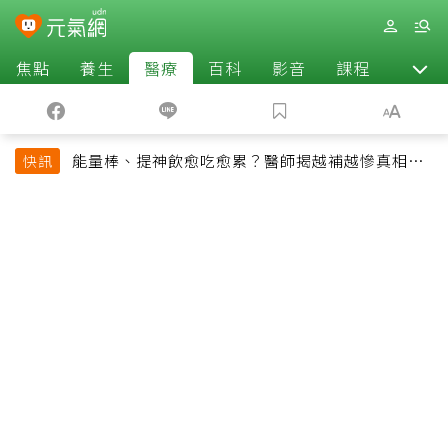
焦點
養生
醫療
百科
影音
課程
退休
能量棒、提神飲愈吃愈累？醫師揭越補越慘真相：
快訊
恐欠下疲勞債