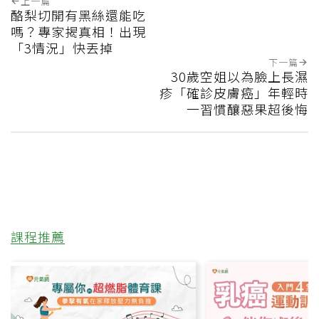
上一篇
酪梨切開有黑絲還能吃
嗎？專家揭真相！出現
「3情況」快丟掉
下一篇
30歲空姐以為臉上長濕
疹「確診皮膚癌」年輕時
一習慣釀惡果超後悔
課程推薦