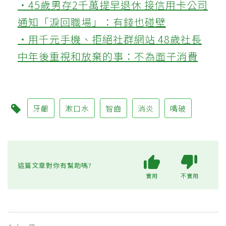
‧45歲男存2千萬提早退休 接信用卡公司
通知「淚回職場」：有錢也碰壁
‧用千元手機、拒絕社群網站 48歲社長
中年後重視和放棄的事：不為面子消費
牙齦
漱口水
智齒
消炎
嘴破
這篇文章對你有幫助嗎?
實用
不實用