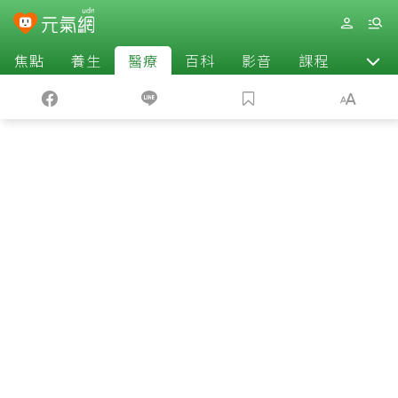
焦點
養生
醫療
百科
影音
課程
退休