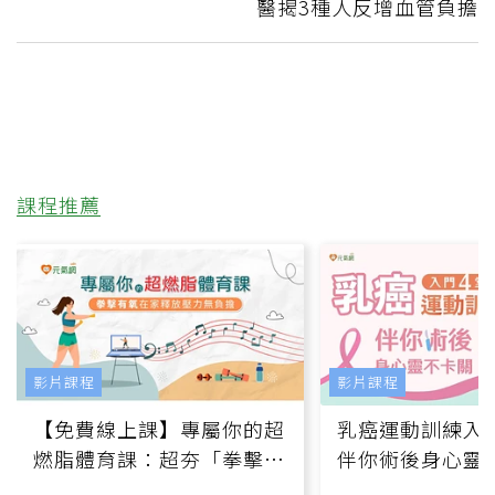
醫揭3種人反增血管負擔
課程推薦
影片課程
影片課程
【免費線上課】專屬你的超
乳癌運動訓練入門
燃脂體育課：超夯「拳擊有
伴你術後身心靈
氧」高壓族在家釋放壓力無
上影音課）