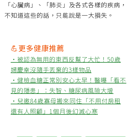
「心臟病」、「肺炎」及各式各樣的疾病，
不知道這些的話，只能說是一大損失。
💪更多健康推薦
‧被認為無用的東西反幫了大忙！50歲
婦慶幸沒隨手丟棄的3樣物品
‧健檢血糖正常別安心太早！醫曝「看不
見的隱患」：失智、糖尿病風險大增
‧兒邀84歲寡母搬來同住「不用付房租
還有人照顧」1個月後幻滅心寒