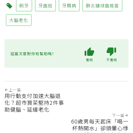
刷牙
牙菌斑
牙周病
肺炎鏈球菌疫苗
大腦老化
這篇文章對你有幫助嗎?
實用
不實用
上一篇
用行動支付加速大腦退
化？超市買菜堅持2件事
助健腦、延緩老化
下一篇
60歲男每天起床「喝一
杯熱開水」卻頭暈心悸