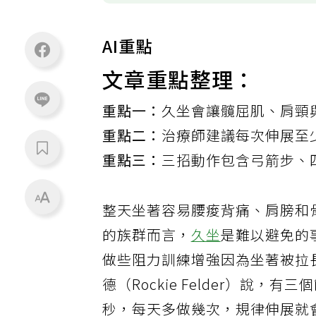
AI重點
文章重點整理：
重點一：
久坐會讓髖屈肌、肩頸
重點二：
治療師建議每次伸展至
重點三：
三招動作包含弓箭步、
整天坐著容易腰痠背痛、肩膀和
的族群而言，
久坐
是難以避免的
做些阻力訓練增強因為坐著被拉
德（Rockie Felder）說
秒，每天多做幾次，規律伸展就