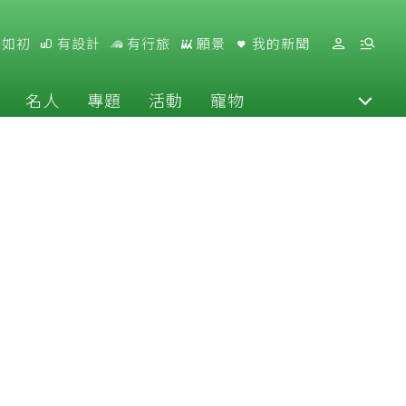
好如初
有設計
有行旅
願景
我的新聞
名人
專題
活動
寵物