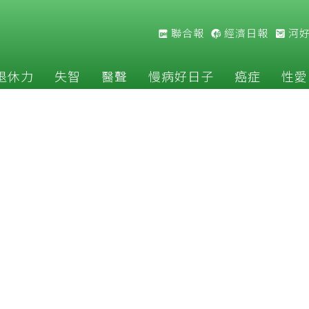
聯合報
經濟日報
河
退休力
失智
醫聲
慢病好日子
癌症
性愛