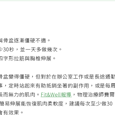
與骨盆逐漸僵硬不適。
少30秒，並一天多做幾次。
四字形拉筋與胸椎伸展。
骨盆變得僵硬，但對於在辦公室工作或是長途通
事，定時站起來有助抵銷坐著的副作用，或是每
長而無力的肌肉。
Fit&Well報導
，物理治療師費
，有三個簡易伸展能恢復肌肉柔軟度，建議每次至少做30
會有效果。