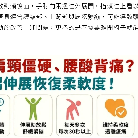
放到頭後面，手肘向兩邊往外展開，抬頭往上看
著身體會讓頸部、上背部與肩膀緊繃，可能導致
助於改善上述問題，更棒的是不需要離開椅子就