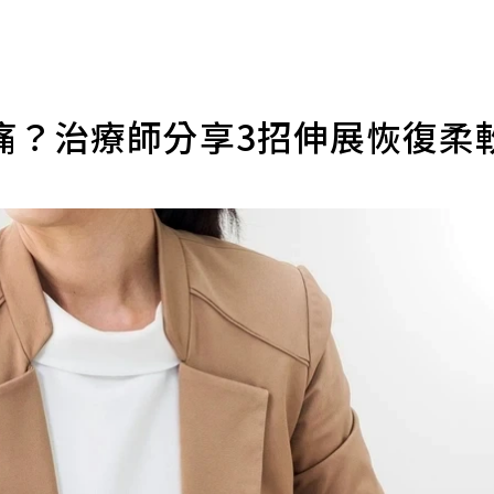
痛？治療師分享3招伸展恢復柔