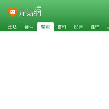
焦點
養生
醫療
百科
影音
課程