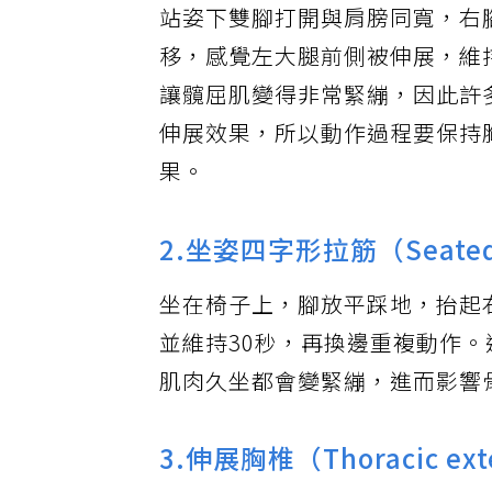
站姿下雙腳打開與肩膀同寬，右
移，感覺左大腿前側被伸展，維
讓髖屈肌變得非常緊繃，因此許
伸展效果，所以動作過程要保持
果。
2.坐姿四字形拉筋（Seated fi
坐在椅子上，腳放平踩地，抬起
並維持30秒，再換邊重複動作
肌肉久坐都會變緊繃，進而影響
3.伸展胸椎（Thoracic ext