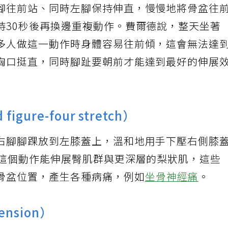
腳往前站、同時左腳保持伸直，慢慢地將骨盆往
持30秒後再換邊重複動作。費爾德說，整天坐著
多人做這一動作時身體容易往前傾，這會無法達
胸口挺直，同時腳趾要朝前才能達到最好的伸展
gure-four stretch）
右腳腳踝放到左膝蓋上，溫和地用手下壓右側膝
。這個動作能伸展臀肌群與更深層的梨狀肌，這些
骨盆位置，產生各種病痛，例如
坐骨神經痛
。
ension）